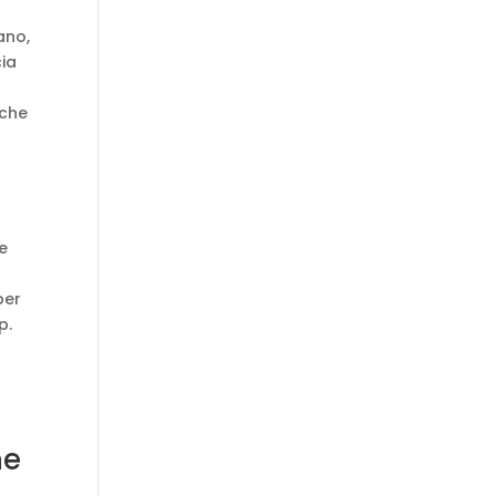
ano,
cia
a
 che
 e
per
p.
ne