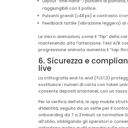
Layout “one‑hand”: i pulsanti di puntata,
raggiungibili con il pollice.
Pulsanti grandi (≥48 px) e contrasto crom
Feedback tattile (vibrazione leggera) al
Le micro‑animazioni, come il “flip” della ca
mantenendo alta l’attenzione. Test A/B co
progressione animata aumenta il “tap‑throu
6. Sicurezza e complian
live
La crittografia end‑to‑end (TLS 1.3) protegg
sostituisce i numeri di carta con token univ
consente depositi istantanei, con un tasso d
Per la verifica dell’età, le app mobile sf
d’identità, seguito da un selfie per il conf
onboarding da 7 a 2 minuti. Le normative GD
all’oblio, obbligando gli operatori a conserv