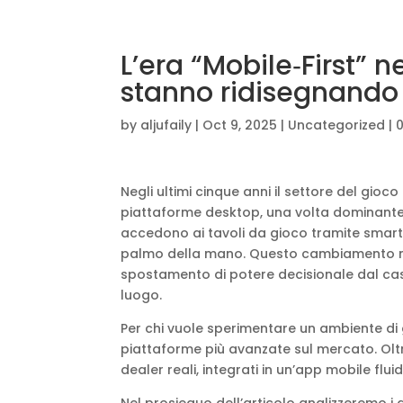
L’era “Mobile‑First” n
stanno ridisegnando i
by
aljufaily
|
Oct 9, 2025
|
Uncategorized
|
Negli ultimi cinque anni il settore del gio
piattaforme desktop, una volta dominante, 
accedono ai tavoli da gioco tramite smartp
palmo della mano. Questo cambiamento non
spostamento di potere decisionale dal ca
luogo.
Per chi vuole sperimentare un ambiente di g
piattaforme più avanzate sul mercato. Oltre
dealer reali, integrati in un’app mobile fluid