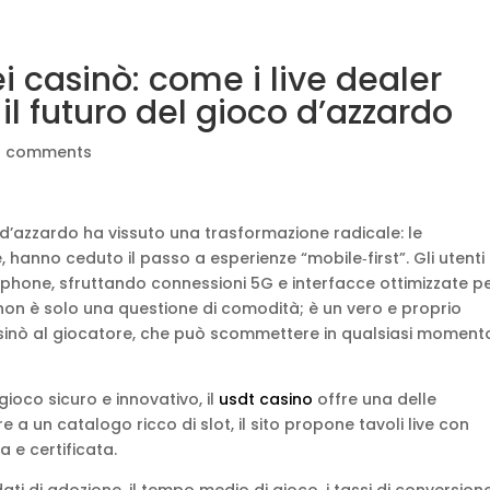
ei casinò: come i live dealer
l futuro del gioco d’azzardo
0 comments
co d’azzardo ha vissuto una trasformazione radicale: le
hanno ceduto il passo a esperienze “mobile‑first”. Gli utenti
hone, sfruttando connessioni 5G e interfacce ottimizzate per
 è solo una questione di comodità; è un vero e proprio
sinò al giocatore, che può scommettere in qualsiasi moment
ioco sicuro e innovativo, il
usdt casino
offre una delle
 a un catalogo ricco di slot, il sito propone tavoli live con
a e certificata.