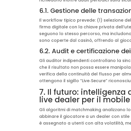
richiedono inoltre audit periodici sulla sicu
6.1. Gestione delle transazion
Il workflow tipico prevede: (1) selezione de
firma digitale con la chiave privata dell’ut
seguono lo stesso percorso, ma includono u
sono coperte dal casinò, offrendo al gioca
6.2. Audit e certificazione dei
Gli auditor indipendenti controllano la si
che il risultato non possa essere manipolato
verifica della continuità del flusso per al
ottengono il sigillo “Live‑Secure” riconosciu
7. Il futuro: intelligenza
live dealer per il mobile
Gli algoritmi di matchmaking analizzano lo 
abbinare il giocatore a un dealer con stile
è assegnato a utenti con alta volatilità, m