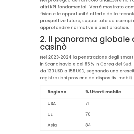
Nel prosieguo dell’articolo analizzeremo i d
altri KPI fondamentali. Verrà mostrato com
fisico e le opportunità offerte dalla tecno
prospettive future, supportate da esempi c
approfondire normative e best practice.
2. Il panorama globale 
casinò
Nel 2023‑2024 la penetrazione degli smartp
in Scandinavia e del 85 % in Corea del Sud
da 120 USD a 158 USD, segnando una crescit
registrazioni proviene da dispositivi mobili
Regione
% Utenti mobile
USA
71
UE
76
Asia
84