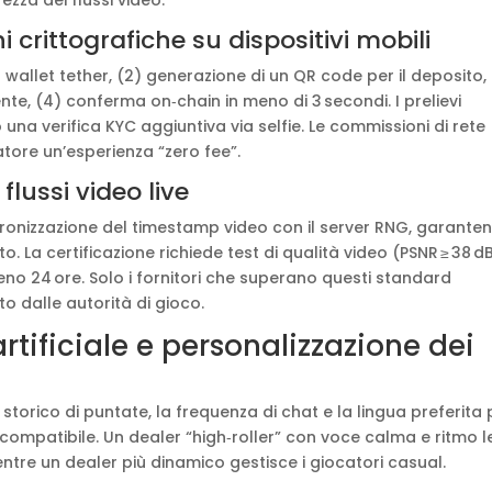
rezza dei flussi video.
i crittografiche su dispositivi mobili
l wallet tether, (2) generazione di un QR code per il deposito,
ente, (4) conferma on‑chain in meno di 3 secondi. I prelievi
na verifica KYC aggiuntiva via selfie. Le commissioni di rete
tore un’esperienza “zero fee”.
 flussi video live
ncronizzazione del timestamp video con il server RNG, garante
. La certificazione richiede test di qualità video (PSNR ≥ 38 d
meno 24 ore. Solo i fornitori che superano questi standard
to dalle autorità di gioco.
 artificiale e personalizzazione dei
storico di puntate, la frequenza di chat e la lingua preferita 
 compatibile. Un dealer “high‑roller” con voce calma e ritmo 
entre un dealer più dinamico gestisce i giocatori casual.