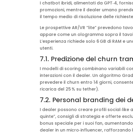
I chatbot ibridi, alimentati da GPT‑4, fo
promozioni, mentre il dealer umano prende i
il tempo medio di risoluzione delle richiest
Le prospettive AR/VR “lite” prevedono tavol
appare come un ologramma sopra il tavolo re
L’esperienza richiede solo 6 GB di RAM e u
utenti.
7.1. Predizione del churn tr
I modelli di scoring combinano variabili co
interazioni con il dealer. Un algoritmo Gr
prevedere il churn entro 14 giorni, consen
ricarica del 25 % su tether).
7.2. Personal branding dei de
I dealer possono creare profili social‑like 
quinte”, consigli di strategia e offerte esc
bonus speciale per i suoi fan, aumentando 
dealer in un micro‑influencer, rafforzando l