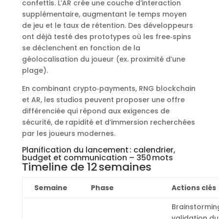
confettis. L’AR crée une couche d’interaction
supplémentaire, augmentant le temps moyen
de jeu et le taux de rétention. Des développeurs
ont déjà testé des prototypes où les free‑spins
se déclenchent en fonction de la
géolocalisation du joueur (ex. proximité d’une
plage).
En combinant crypto‑payments, RNG blockchain
et AR, les studios peuvent proposer une offre
différenciée qui répond aux exigences de
sécurité, de rapidité et d’immersion recherchées
par les joueurs modernes.
Planification du lancement : calendrier,
budget et communication – 350 mots
Timeline de 12 semaines
Semaine
Phase
Actions clés
Brainstormin
validation du