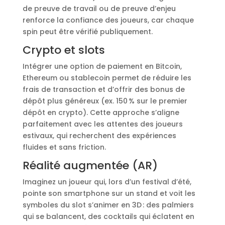
de preuve de travail ou de preuve d’enjeu
renforce la confiance des joueurs, car chaque
spin peut être vérifié publiquement.
Crypto et slots
Intégrer une option de paiement en Bitcoin,
Ethereum ou stablecoin permet de réduire les
frais de transaction et d’offrir des bonus de
dépôt plus généreux (ex. 150 % sur le premier
dépôt en crypto). Cette approche s’aligne
parfaitement avec les attentes des joueurs
estivaux, qui recherchent des expériences
fluides et sans friction.
Réalité augmentée (AR)
Imaginez un joueur qui, lors d’un festival d’été,
pointe son smartphone sur un stand et voit les
symboles du slot s’animer en 3D : des palmiers
qui se balancent, des cocktails qui éclatent en