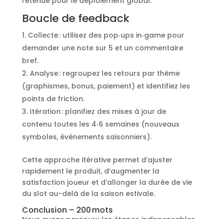
retenue pour le déploiement global.
Boucle de feedback
Collecte : utilisez des pop‑ups in‑game pour
demander une note sur 5 et un commentaire
bref.
Analyse : regroupez les retours par thème
(graphismes, bonus, paiement) et identifiez les
points de friction.
Itération : planifiez des mises à jour de
contenu toutes les 4‑6 semaines (nouveaux
symboles, événements saisonniers).
Cette approche itérative permet d’ajuster
rapidement le produit, d’augmenter la
satisfaction joueur et d’allonger la durée de vie
du slot au-delà de la saison estivale.
Conclusion – 200 mots