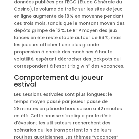
données publiées par l’EGC (Étude Générale du
Casino), le volume de trafic sur les sites de jeux
en ligne augmente de 18 % en moyenne pendant
ces trois mois, tandis que le montant moyen des
dépôts grimpe de 12 %. Le RTP moyen des jeux
lancés en été reste stable autour de 96 %, mais
les joueurs affichent une plus grande
propension à choisir des machines à haute
volatilité, espérant décrocher des jackpots qui
correspondent à l’esprit “big win” des vacances.
Comportement du joueur
estival
Les sessions estivales sont plus longues : le
temps moyen passé par joueur passe de
28 minutes en période hors‑saison à 42 minutes
en été. Cette hausse s’explique par le désir
d’évasion ; les utilisateurs recherchent des
scénarios qui les transportent loin de leurs
routines quotidiennes. Les thèmes “vacances”