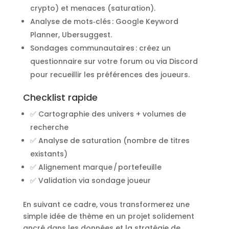
crypto) et menaces (saturation).
Analyse de mots‑clés : Google Keyword
Planner, Ubersuggest.
Sondages communautaires : créez un
questionnaire sur votre forum ou via Discord
pour recueillir les préférences des joueurs.
Checklist rapide
✅ Cartographie des univers + volumes de
recherche
✅ Analyse de saturation (nombre de titres
existants)
✅ Alignement marque / portefeuille
✅ Validation via sondage joueur
En suivant ce cadre, vous transformerez une
simple idée de thème en un projet solidement
ancré dans les données et la stratégie de