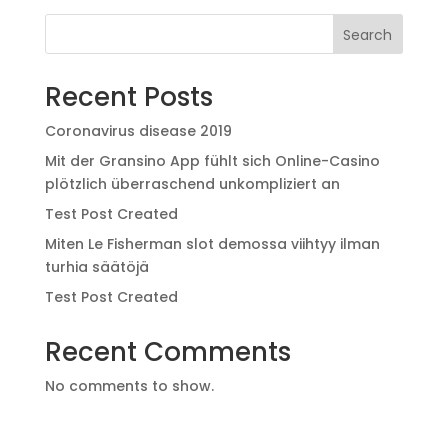
Search
Recent Posts
Coronavirus disease 2019
Mit der Gransino App fühlt sich Online-Casino
plötzlich überraschend unkompliziert an
Test Post Created
Miten Le Fisherman slot demossa viihtyy ilman
turhia säätöjä
Test Post Created
Recent Comments
No comments to show.