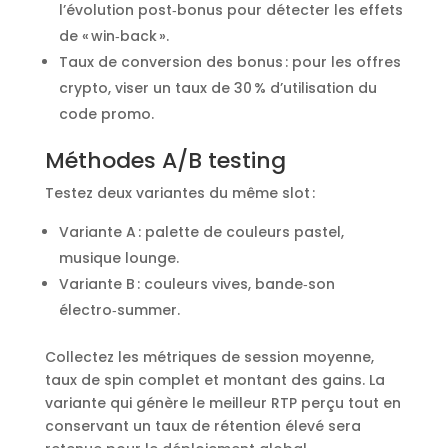
l’évolution post‑bonus pour détecter les effets
de « win‑back ».
Taux de conversion des bonus : pour les offres
crypto, viser un taux de 30 % d’utilisation du
code promo.
Méthodes A/B testing
Testez deux variantes du même slot :
Variante A : palette de couleurs pastel,
musique lounge.
Variante B : couleurs vives, bande‑son
électro‑summer.
Collectez les métriques de session moyenne,
taux de spin complet et montant des gains. La
variante qui génère le meilleur RTP perçu tout en
conservant un taux de rétention élevé sera