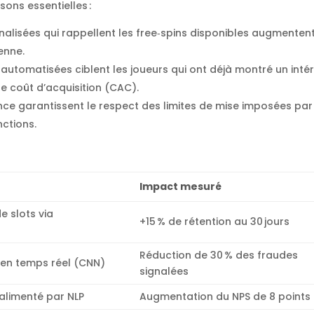
sons essentielles :
nalisées qui rappellent les free‑spins disponibles augmentent
enne.
 automatisées ciblent les joueurs qui ont déjà montré un inté
le coût d’acquisition (CAC).
ance garantissent le respect des limites de mise imposées par
nctions.
Impact mesuré
 slots via
+15 % de rétention au 30 jours
Réduction de 30 % des fraudes
 en temps réel (CNN)
signalées
alimenté par NLP
Augmentation du NPS de 8 points