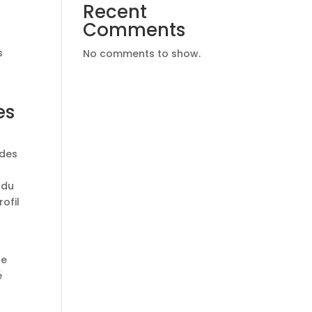
Recent
Comments
s
No comments to show.
es
 des
 du
ofil
le
é