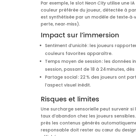
Par exemple, le slot
Neon City
utilise une I
couleur préférée du joueur, détectée à par
est synthétisée par un modèle de texte‑à‑voi
perte, near‑miss).
Impact sur l’immersion
Sentiment d’unicité : les joueurs rapporten
couleurs favorites apparaître.
Temps moyen de session : les données i
session, passant de 18 à 24 minutes, dès 
Partage social : 22 % des joueurs ont pa
l’aspect visuel inédit.
Risques et limites
Une surcharge sensorielle peut survenir si
taux d’abandon chez les joueurs sensibles.
près les contenus générés automatiquement, 
responsable doit rester au cœur du design