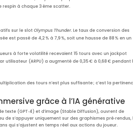
de respin à chaque 3 ème scatter.
atifs sur le slot
Olympus Thunder
. Le taux de conversion des
sée est passé de 4,2 % à 7,9 %, soit une hausse de 88 % en un
eurs à forte volatilité recevaient 15 tours avec un jackpot
ar utilisateur (ARPU) a augmenté de 0,35 € à 0,68 € pendant 
plication des tours n’est plus suffisante ; c’est la pertinen
immersive grâce à l’IA générative
de texte (GPT‑4) et d’image (Stable Diffusion), ouvrent de
lieu de s’appuyer uniquement sur des graphismes pré‑rendus, 
ns qui s’ajustent en temps réel aux actions du joueur.