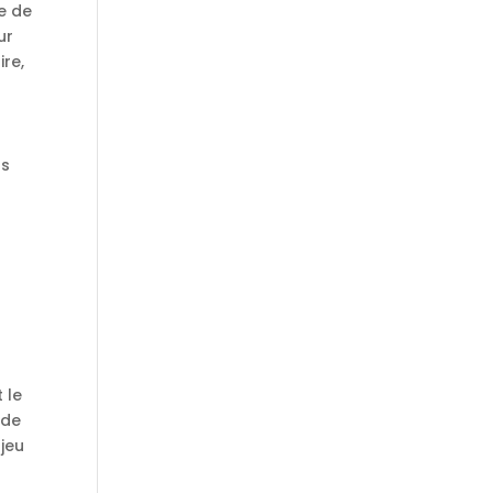
e de
ur
ire,
rs
t
 le
 de
 jeu