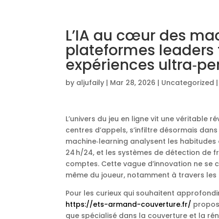
L’IA au cœur des ma
plateformes leaders 
expériences ultra‑pe
by
aljufaily
|
Mar 28, 2026
|
Uncategorized
L’univers du jeu en ligne vit une véritable ré
centres d’appels, s’infiltre désormais da
machine‑learning analysent les habitudes 
24 h/24, et les systèmes de détection de f
comptes. Cette vague d’innovation ne se con
même du joueur, notamment à travers les 
Pour les curieux qui souhaitent approfondir
https://ets-armand-couverture.fr/
propose
que spécialisé dans la couverture et la rén