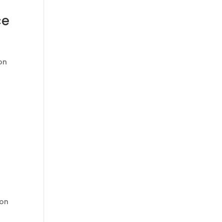
ce
on
lon