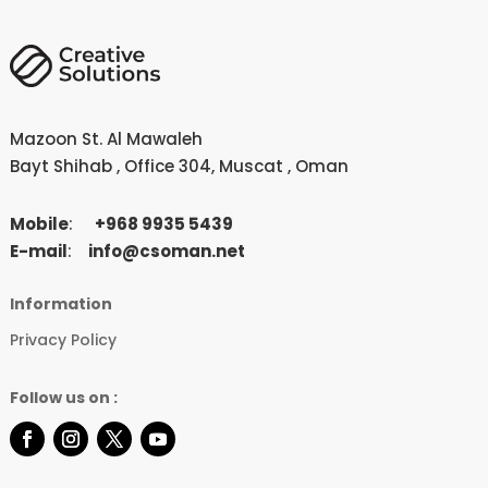
Mazoon St. Al Mawaleh
Bayt
Shihab , Office 304, Muscat , Oman
Mobile
:
+
968 9935 5439
E-mail
:
info@csoman.net
Information
Privacy Policy
Follow us on :