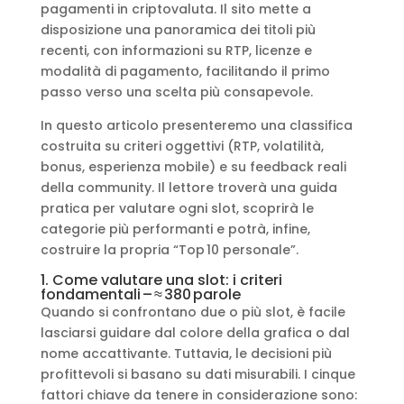
pagamenti in criptovaluta. Il sito mette a
disposizione una panoramica dei titoli più
recenti, con informazioni su RTP, licenze e
modalità di pagamento, facilitando il primo
passo verso una scelta più consapevole.
In questo articolo presenteremo una classifica
costruita su criteri oggettivi (RTP, volatilità,
bonus, esperienza mobile) e su feedback reali
della community. Il lettore troverà una guida
pratica per valutare ogni slot, scoprirà le
categorie più performanti e potrà, infine,
costruire la propria “Top 10 personale”.
1. Come valutare una slot: i criteri
fondamentali – ≈ 380 parole
Quando si confrontano due o più slot, è facile
lasciarsi guidare dal colore della grafica o dal
nome accattivante. Tuttavia, le decisioni più
profittevoli si basano su dati misurabili. I cinque
fattori chiave da tenere in considerazione sono: