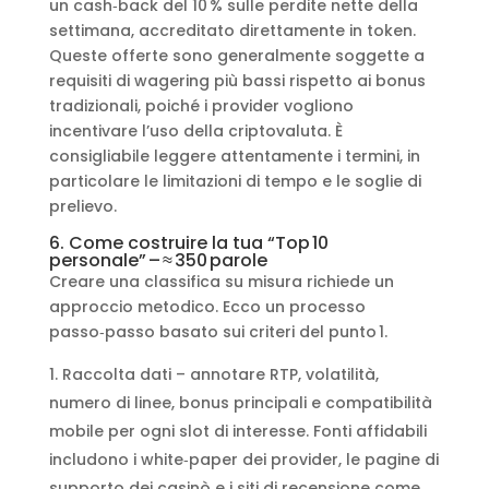
un cash‑back del 10 % sulle perdite nette della
settimana, accreditato direttamente in token.
Queste offerte sono generalmente soggette a
requisiti di wagering più bassi rispetto ai bonus
tradizionali, poiché i provider vogliono
incentivare l’uso della criptovaluta. È
consigliabile leggere attentamente i termini, in
particolare le limitazioni di tempo e le soglie di
prelievo.
6. Come costruire la tua “Top 10
personale” – ≈ 350 parole
Creare una classifica su misura richiede un
approccio metodico. Ecco un processo
passo‑passo basato sui criteri del punto 1.
Raccolta dati – annotare RTP, volatilità,
numero di linee, bonus principali e compatibilità
mobile per ogni slot di interesse. Fonti affidabili
includono i white‑paper dei provider, le pagine di
supporto dei casinò e i siti di recensione come