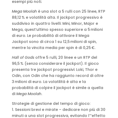
esempi più noti.
Mega Moolah
è una slot a 5 rulli con 25 linee, RTP
88,12 % e volatilità alta. Il jackpot progressivo è
suddiviso in quattro livelli: Mini, Minor, Major e
Mega, quest’ultimo spesso superiore a 5 milioni
di euro. Le probabilità di attivare il Mega
Jackpot sono di circa 1 su 12,5 milioni di spin,
mentre la vincita media per spin è di 0,25 €.
Hall of Gods
offre 5 rulli, 20 linee e un RTP del
96,5 % (senza considerare il jackpot). Il gioco
presenta tre jackpot progressivi: Loki, Thor e
Odin, con Odin che ha raggiunto record di oltre
3 milioni di euro. La volatilità è alta e la
probabilità di colpire il jackpot è simile a quella
di
Mega Moolah
.
Strategie di gestione del tempo di gioco:
1. Sessioni brevi e mirate – dedicare non più di 30
minuti a una slot progressiva, evitando l’“effetto