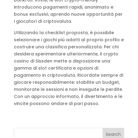
bankroll. Infine, le slot crypto‑friendly
introducono pagamenti rapidi, anonimato e
bonus esclusivi, aprendo nuove opportunità per
i giocatori di criptovaluta.
Utilizzando la checklist proposta, è possibile
selezionare i giochi più adatti al proprio profilo e
costruire una classifica personalizzata. Per chi
desidera sperimentare ulteriormente, il crypto
casino di Sissden mette a disposizione una
gamma di slot certificata e opzioni di
pagamento in criptovaluta. Ricordate sempre di
giocare responsabilmente: stabilite un budget,
monitorate le sessioni e non inseguite le perdite.
Con un approccio informato, il divertimento e le
vincite possono andare di pari passo.
Search