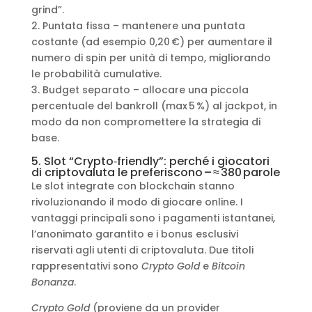
grind”.
2. Puntata fissa – mantenere una puntata
costante (ad esempio 0,20 €) per aumentare il
numero di spin per unità di tempo, migliorando
le probabilità cumulative.
3. Budget separato – allocare una piccola
percentuale del bankroll (max 5 %) al jackpot, in
modo da non compromettere la strategia di
base.
5. Slot “Crypto‑friendly”: perché i giocatori
di criptovaluta le preferiscono – ≈ 380 parole
Le slot integrate con blockchain stanno
rivoluzionando il modo di giocare online. I
vantaggi principali sono i pagamenti istantanei,
l’anonimato garantito e i bonus esclusivi
riservati agli utenti di criptovaluta. Due titoli
rappresentativi sono
Crypto Gold
e
Bitcoin
Bonanza
.
Crypto Gold
(proviene da un provider