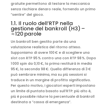
gratuite permettono di testare la meccanica
senza rischiare denaro reale, fornendo un primo
“sentire” del gioco.
1.1. Il ruolo dell’RTP nella
gestione del bankroll (H3) –
≈ 120 parole
Un bankroll ben gestito parte da una
valutazione realistica del ritorno atteso.
Supponiamo di avere 100 € e di scegliere una
slot con RTP 95 % contro una con RTP 98 %. Dopo
1 000 spin da 0,10 €, la prima restituirà in media
95 €, la seconda 98 €. Quella differenza di 3 €
può sembrare minima, ma su più sessioni si
traduce in un margine di profitto significativo.
Per questo motivo, i giocatori esperti impostano
un limite di puntata basato sull’RTP: più alto è,
più è possibile ridurre la percentuale di bankroll
destinata a “cassa di emergenza”.