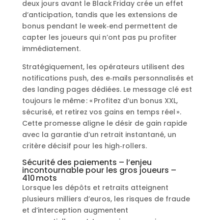
deux jours avant le Black Friday crée un effet
d’anticipation, tandis que les extensions de
bonus pendant le week‑end permettent de
capter les joueurs qui n’ont pas pu profiter
immédiatement.
Stratégiquement, les opérateurs utilisent des
notifications push, des e‑mails personnalisés et
des landing pages dédiées. Le message clé est
toujours le même : « Profitez d’un bonus XXL,
sécurisé, et retirez vos gains en temps réel ».
Cette promesse aligne le désir de gain rapide
avec la garantie d’un retrait instantané, un
critère décisif pour les high‑rollers.
Sécurité des paiements – l’enjeu
incontournable pour les gros joueurs –
410 mots
Lorsque les dépôts et retraits atteignent
plusieurs milliers d’euros, les risques de fraude
et d’interception augmentent