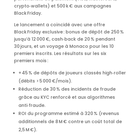
crypto‑wallets) et 500 k € aux campagnes
Black Friday.
Le lancement a coïncidé avec une offre
Black Friday exclusive : bonus de dépôt de 250 %
jusqu’à 12 000 €, cash‑back de 20 % pendant
30 jours, et un voyage à Monaco pour les 10
premiers inscrits. Les résultats sur les six
premiers mois :
+ 45 % de dépôts de joueurs classés high‑roller
(débits > 5 000 €/mois).
Réduction de 30 % des incidents de fraude
grâce au KYC renforcé et aux algorithmes
anti‑fraude.
ROI du programme estimé à 320 % (revenus
additionnels de 8 M € contre un coût total de
2,5 M €).