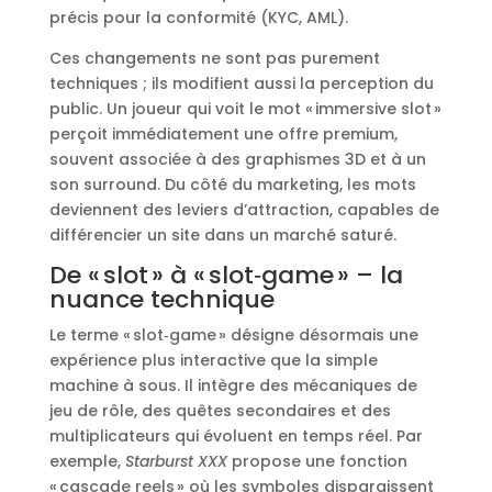
précis pour la conformité (KYC, AML).
Ces changements ne sont pas purement
techniques ; ils modifient aussi la perception du
public. Un joueur qui voit le mot « immersive slot »
perçoit immédiatement une offre premium,
souvent associée à des graphismes 3D et à un
son surround. Du côté du marketing, les mots
deviennent des leviers d’attraction, capables de
différencier un site dans un marché saturé.
De « slot » à « slot‑game » – la
nuance technique
Le terme « slot‑game » désigne désormais une
expérience plus interactive que la simple
machine à sous. Il intègre des mécaniques de
jeu de rôle, des quêtes secondaires et des
multiplicateurs qui évoluent en temps réel. Par
exemple,
Starburst XXX
propose une fonction
« cascade reels » où les symboles disparaissent