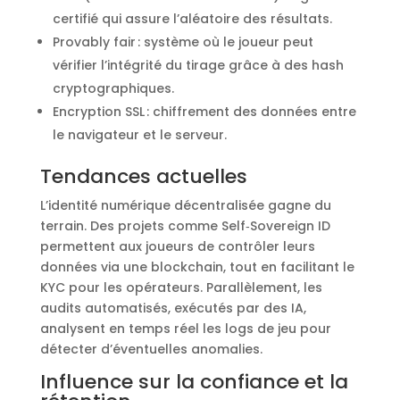
certifié qui assure l’aléatoire des résultats.
Provably fair : système où le joueur peut
vérifier l’intégrité du tirage grâce à des hash
cryptographiques.
Encryption SSL : chiffrement des données entre
le navigateur et le serveur.
Tendances actuelles
L’identité numérique décentralisée gagne du
terrain. Des projets comme Self‑Sovereign ID
permettent aux joueurs de contrôler leurs
données via une blockchain, tout en facilitant le
KYC pour les opérateurs. Parallèlement, les
audits automatisés, exécutés par des IA,
analysent en temps réel les logs de jeu pour
détecter d’éventuelles anomalies.
Influence sur la confiance et la