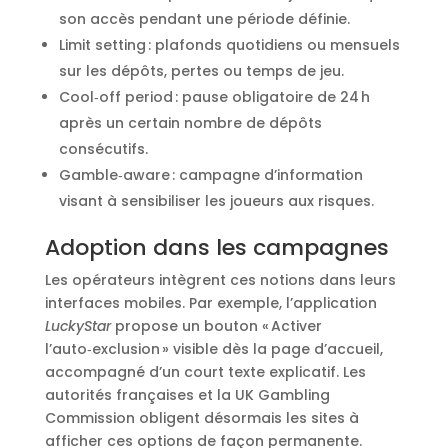
son accès pendant une période définie.
Limit setting : plafonds quotidiens ou mensuels
sur les dépôts, pertes ou temps de jeu.
Cool‑off period : pause obligatoire de 24 h
après un certain nombre de dépôts
consécutifs.
Gamble‑aware : campagne d’information
visant à sensibiliser les joueurs aux risques.
Adoption dans les campagnes
Les opérateurs intègrent ces notions dans leurs
interfaces mobiles. Par exemple, l’application
LuckyStar
propose un bouton « Activer
l’auto‑exclusion » visible dès la page d’accueil,
accompagné d’un court texte explicatif. Les
autorités françaises et la UK Gambling
Commission obligent désormais les sites à
afficher ces options de façon permanente.