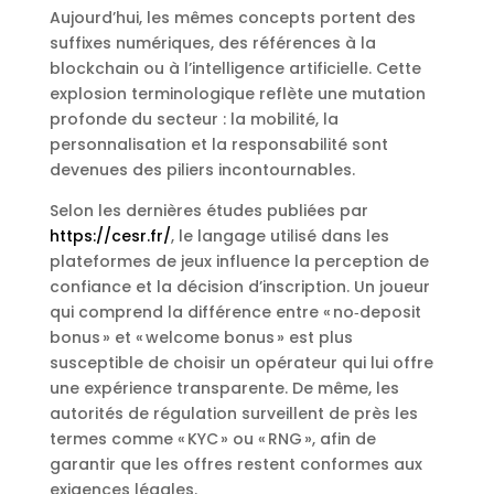
Aujourd’hui, les mêmes concepts portent des
suffixes numériques, des références à la
blockchain ou à l’intelligence artificielle. Cette
explosion terminologique reflète une mutation
profonde du secteur : la mobilité, la
personnalisation et la responsabilité sont
devenues des piliers incontournables.
Selon les dernières études publiées par
https://cesr.fr/
, le langage utilisé dans les
plateformes de jeux influence la perception de
confiance et la décision d’inscription. Un joueur
qui comprend la différence entre « no‑deposit
bonus » et « welcome bonus » est plus
susceptible de choisir un opérateur qui lui offre
une expérience transparente. De même, les
autorités de régulation surveillent de près les
termes comme « KYC » ou « RNG », afin de
garantir que les offres restent conformes aux
exigences légales.