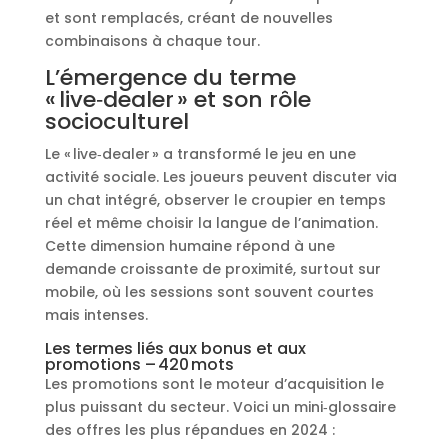
et sont remplacés, créant de nouvelles
combinaisons à chaque tour.
L’émergence du terme
« live‑dealer » et son rôle
socioculturel
Le « live‑dealer » a transformé le jeu en une
activité sociale. Les joueurs peuvent discuter via
un chat intégré, observer le croupier en temps
réel et même choisir la langue de l’animation.
Cette dimension humaine répond à une
demande croissante de proximité, surtout sur
mobile, où les sessions sont souvent courtes
mais intenses.
Les termes liés aux bonus et aux
promotions – 420 mots
Les promotions sont le moteur d’acquisition le
plus puissant du secteur. Voici un mini‑glossaire
des offres les plus répandues en 2024 :