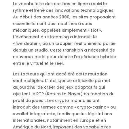
Le vocabulaire des casinos en ligne a suivi le
rythme effréné des innovations technologiques.
Au début des années 2000, les sites proposaient
essentiellement des machines à sous
mécaniques, appelées simplement « slot ».
L’avènement du streaming a introduit le
« live‑dealer », où un croupier réel anime la partie
depuis un studio. Cette transition a nécessité de
nouveaux mots pour décrire l’expérience hybride
entre le virtuel et le réel.
Les facteurs qui ont accéléré cette mutation
sont multiples. L’intelligence artificielle permet
aujourd’hui de créer des jeux adaptatifs qui
ajustent le RTP (Return to Player) en fonction du
profil du joueur. Les crypto‑monnaies ont
introduit des termes comme « crypto‑casino » ou
« wallet‑integrated », tandis que les législations
internationales, notamment en Europe et en
Amérique du Nord, imposent des vocabulaires