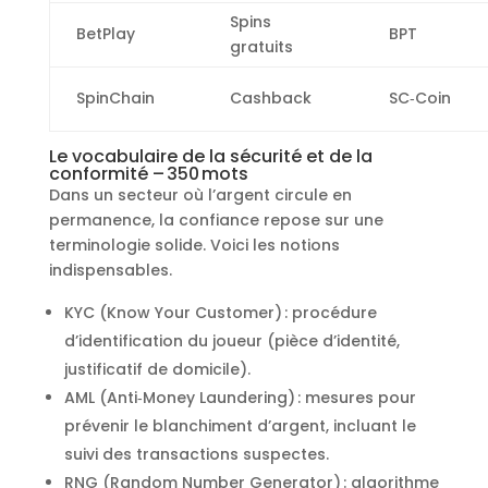
Spins
BetPlay
BPT
gratuits
SpinChain
Cashback
SC‑Coin
Le vocabulaire de la sécurité et de la
conformité – 350 mots
Dans un secteur où l’argent circule en
permanence, la confiance repose sur une
terminologie solide. Voici les notions
indispensables.
KYC (Know Your Customer) : procédure
d’identification du joueur (pièce d’identité,
justificatif de domicile).
AML (Anti‑Money Laundering) : mesures pour
prévenir le blanchiment d’argent, incluant le
suivi des transactions suspectes.
RNG (Random Number Generator) : algorithme