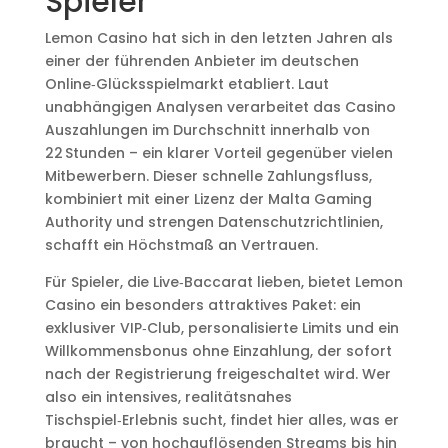
Spieler
Lemon Casino hat sich in den letzten Jahren als
einer der führenden Anbieter im deutschen
Online‑Glücksspielmarkt etabliert. Laut
unabhängigen Analysen verarbeitet das Casino
Auszahlungen im Durchschnitt innerhalb von
22 Stunden – ein klarer Vorteil gegenüber vielen
Mitbewerbern. Dieser schnelle Zahlungsfluss,
kombiniert mit einer Lizenz der Malta Gaming
Authority und strengen Datenschutzrichtlinien,
schafft ein Höchstmaß an Vertrauen.
Für Spieler, die Live‑Baccarat lieben, bietet Lemon
Casino ein besonders attraktives Paket: ein
exklusiver VIP‑Club, personalisierte Limits und ein
Willkommensbonus ohne Einzahlung, der sofort
nach der Registrierung freigeschaltet wird. Wer
also ein intensives, realitätsnahes
Tischspiel‑Erlebnis sucht, findet hier alles, was er
braucht – von hochauflösenden Streams bis hin