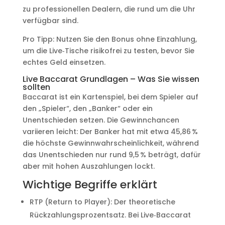
zu professionellen Dealern, die rund um die Uhr
verfügbar sind.
Pro Tipp: Nutzen Sie den Bonus ohne Einzahlung,
um die Live‑Tische risikofrei zu testen, bevor Sie
echtes Geld einsetzen.
Live Baccarat Grundlagen – Was Sie wissen
sollten
Baccarat ist ein Kartenspiel, bei dem Spieler auf
den „Spieler“, den „Banker“ oder ein
Unentschieden setzen. Die Gewinnchancen
variieren leicht: Der Banker hat mit etwa 45,86 %
die höchste Gewinnwahrscheinlichkeit, während
das Unentschieden nur rund 9,5 % beträgt, dafür
aber mit hohen Auszahlungen lockt.
Wichtige Begriffe erklärt
RTP (Return to Player): Der theoretische
Rückzahlungsprozentsatz. Bei Live‑Baccarat