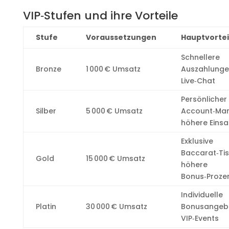
VIP‑Stufen und ihre Vorteile
Stufe
Voraussetzungen
Hauptvortei
Schnellere
Bronze
1 000 € Umsatz
Auszahlunge
Live‑Chat
Persönlicher
Silber
5 000 € Umsatz
Account‑Man
höhere Einsat
Exklusive
Baccarat‑Tis
Gold
15 000 € Umsatz
höhere
Bonus‑Proze
Individuelle
Platin
30 000 € Umsatz
Bonusangeb
VIP‑Events