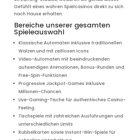
Gefühlt eines wahren Spielcasinos direkt zu sich
nach Hause erhalten.
Bereiche unserer gesamten
Spieleauswahl
Klassische Automaten inklusive traditionellen
Walzen und mit zeitlosen Icons
Video-Automaten mit beeindruckenden
aufwendigen Animationen, Bonus-Runden und
Free-Spin-Funktionen
Progressive Jackpot-Games inklusive
Millionen-Chancen
Live-Gaming-Tische für authentisches Casino-
Feeling
Tischspiele mit zahlreichen Ausführungen und
unterschiedlichen Limits
Rubbelkarten sowie Instant-Win-Spiele für