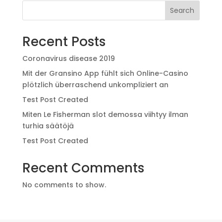
Search
Recent Posts
Coronavirus disease 2019
Mit der Gransino App fühlt sich Online-Casino
plötzlich überraschend unkompliziert an
Test Post Created
Miten Le Fisherman slot demossa viihtyy ilman
turhia säätöjä
Test Post Created
Recent Comments
No comments to show.