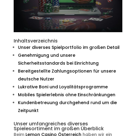
Inhaltsverzeichnis
Unser diverses Spielportfolio im großen Detail
Genehmigung und unsere
Sicherheitsstandards bei Einrichtung
Bereitgestellte Zahlungsoptionen für unsere
deutsche Nutzer
Lukrative Boni und Loyalitätsprogramme
Mobiles Spielerlebnis ohne Einschränkungen
Kundenbetreuung durchgehend rund um die
Zeitpunkt
Unser umfangreiches diverses
Spielesortiment im großen Überblick
Beim
Lemon Casino Österreich
haben wir ein