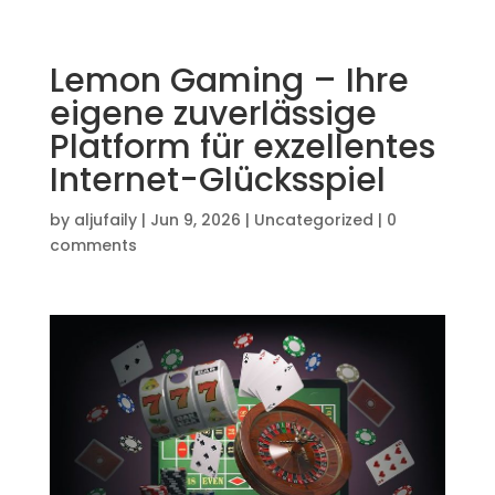
Lemon Gaming – Ihre
eigene zuverlässige
Platform für exzellentes
Internet-Glücksspiel
by
aljufaily
|
Jun 9, 2026
|
Uncategorized
|
0
comments