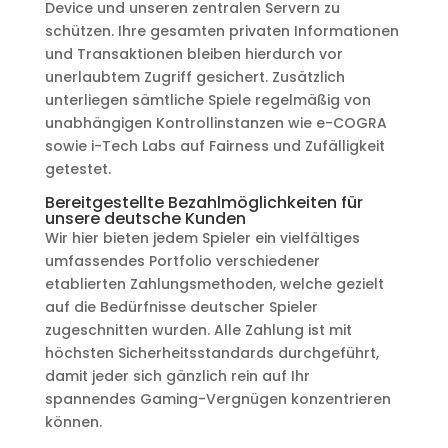
Device und unseren zentralen Servern zu
schützen. Ihre gesamten privaten Informationen
und Transaktionen bleiben hierdurch vor
unerlaubtem Zugriff gesichert. Zusätzlich
unterliegen sämtliche Spiele regelmäßig von
unabhängigen Kontrollinstanzen wie e-COGRA
sowie i-Tech Labs auf Fairness und Zufälligkeit
getestet.
Bereitgestellte Bezahlmöglichkeiten für
unsere deutsche Kunden
Wir hier bieten jedem Spieler ein vielfältiges
umfassendes Portfolio verschiedener
etablierten Zahlungsmethoden, welche gezielt
auf die Bedürfnisse deutscher Spieler
zugeschnitten wurden. Alle Zahlung ist mit
höchsten Sicherheitsstandards durchgeführt,
damit jeder sich gänzlich rein auf Ihr
spannendes Gaming-Vergnügen konzentrieren
können.