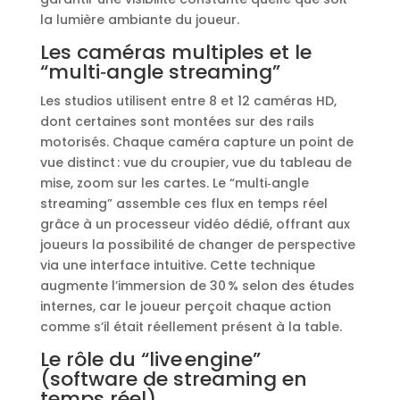
la lumière ambiante du joueur.
Les caméras multiples et le
“multi‑angle streaming”
Les studios utilisent entre 8 et 12 caméras HD,
dont certaines sont montées sur des rails
motorisés. Chaque caméra capture un point de
vue distinct : vue du croupier, vue du tableau de
mise, zoom sur les cartes. Le “multi‑angle
streaming” assemble ces flux en temps réel
grâce à un processeur vidéo dédié, offrant aux
joueurs la possibilité de changer de perspective
via une interface intuitive. Cette technique
augmente l’immersion de 30 % selon des études
internes, car le joueur perçoit chaque action
comme s’il était réellement présent à la table.
Le rôle du “live engine”
(software de streaming en
temps réel)