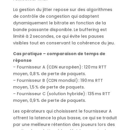
La gestion du jitter repose sur des algorithmes
de contrôle de congestion qui adaptent
dynamiquement le bitrate en fonction de la
bande passante disponible. Le buffering est
limité à 2 secondes, ce qui évite les pauses
visibles tout en conservant la cohérence du jeu.
Cas pratique – comparaison de temps de
réponse
– Fournisseur A (CDN européen) : 120 ms RTT
moyen, 0,8 % de perte de paquets.
– Fournisseur B (CDN mondial) : 190 ms RTT
moyen, 1,5 % de perte de paquets.
– Fournisseur C (solution hybride) : 135 ms RTT
moyen, 0,9 % de perte de paquets.
Les opérateurs qui choisissent le fournisseur A
offrent la latence la plus basse, ce qui se traduit
par une meilleure rétention des joueurs lors des