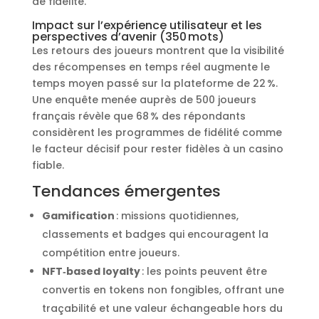
de fidélité.
Impact sur l’expérience utilisateur et les
perspectives d’avenir (350 mots)
Les retours des joueurs montrent que la visibilité
des récompenses en temps réel augmente le
temps moyen passé sur la plateforme de 22 %.
Une enquête menée auprès de 500 joueurs
français révèle que 68 % des répondants
considèrent les programmes de fidélité comme
le facteur décisif pour rester fidèles à un casino
fiable.
Tendances émergentes
Gamification
: missions quotidiennes,
classements et badges qui encouragent la
compétition entre joueurs.
NFT‑based loyalty
: les points peuvent être
convertis en tokens non fongibles, offrant une
traçabilité et une valeur échangeable hors du