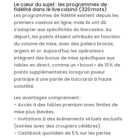
Le cœur du sujet : les programmes de
fidélité dans le live casino (320 mots)
Les programmes de fidélité existent depuis les
premiers casinos en ligne, mais ils ont dû
s’adapter aux spécificités du live casino. Au
départ, les points étaient attribués en fonction
du volume de mise, avec des paliers bronze,
argent et or. Aujourd’hui, les opérateurs
intègrent des bonus de mise spécifiques aux
tables en direct, comme un « boost » de 10 % de
points supplémentaires lorsqu’un joueur
participe à une partie de baccarat à haute
volatilité.
Les avantages comprennent :
– Accès à des tables premium avec limites de
mise plus élevées.
– Invitations à des événements virtuels exclusifs
(soirées avec des croupiers célèbres).
– Cashback quotidien de 5 % sur les pertes