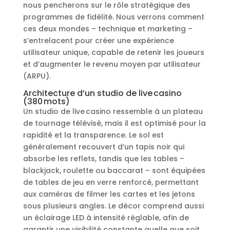
nous pencherons sur le rôle stratégique des
programmes de fidélité. Nous verrons comment
ces deux mondes – technique et marketing –
s’entrelacent pour créer une expérience
utilisateur unique, capable de retenir les joueurs
et d’augmenter le revenu moyen par utilisateur
(ARPU).
Architecture d’un studio de live casino
(380 mots)
Un studio de live casino ressemble à un plateau
de tournage télévisé, mais il est optimisé pour la
rapidité et la transparence. Le sol est
généralement recouvert d’un tapis noir qui
absorbe les reflets, tandis que les tables –
blackjack, roulette ou baccarat – sont équipées
de tables de jeu en verre renforcé, permettant
aux caméras de filmer les cartes et les jetons
sous plusieurs angles. Le décor comprend aussi
un éclairage LED à intensité réglable, afin de
garantir une visibilité constante quelle que soit