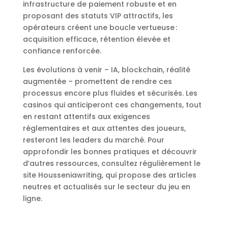
infrastructure de paiement robuste et en
proposant des statuts VIP attractifs, les
opérateurs créent une boucle vertueuse :
acquisition efficace, rétention élevée et
confiance renforcée.
Les évolutions à venir – IA, blockchain, réalité
augmentée – promettent de rendre ces
processus encore plus fluides et sécurisés. Les
casinos qui anticiperont ces changements, tout
en restant attentifs aux exigences
réglementaires et aux attentes des joueurs,
resteront les leaders du marché. Pour
approfondir les bonnes pratiques et découvrir
d’autres ressources, consultez régulièrement le
site Housseniawriting, qui propose des articles
neutres et actualisés sur le secteur du jeu en
ligne.