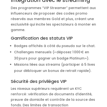
Intégration avec le streaming
Des programmes “VIP Streamer” permettent aux
influenceurs de proposer des codes promo
réservés aux membres Gold et plus, créant une
exclusivité qui incite les spectateurs à monter en
gamme.
Gamification des statuts VIP
Badges affichés à côté du pseudo sur le chat.
Challenges mensuels (« déposez 1 000 € en
30 jours pour gagner un badge Platinum »).
Missions liées aux streams (participer à 5 lives
pour débloquer un bonus de retrait rapide).
Sécurité des privilèges VIP
Les niveaux supérieurs requièrent un KYC
renforcé : vérification de documents d’identité,
preuve de domicile et contrôle de la source des
fonds. Des limites de transaction