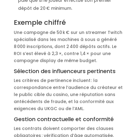
paie que si le joueur effectue son premier
dépôt de 20 € minimum.
Exemple chiffré
Une campagne de 50 k € sur un streamer Twitch
spécialisé dans les machines à sous a généré
8 000 inscriptions, dont 2 400 dépôts actifs. Le
ROI s’est élevé à 2,3 ×, contre 1,4 × pour une
campagne display de même budget.
Sélection des influenceurs pertinents
Les critères de pertinence incluent : la
correspondance entre l’audience du créateur et
le public cible du casino, une réputation sans
antécédents de fraude, et la conformité aux
exigences du UKGC ou de l’AML.
Gestion contractuelle et conformité
Les contrats doivent comporter des clauses
obligatoires : vérification d’âge automatisée,