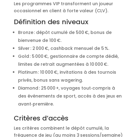
Les programmes VIP transforment un joueur
occasionnel en client à forte valeur (CLV).
Définition des niveaux
Bronze : dépôt cumulé de 500 €, bonus de
bienvenue de 100 €.
Silver : 2 000 €, cashback mensuel de 5 %.
Gold : 5 000 €, gestionnaire de compte dédié,
limites de retrait augmentées à 10 000 €.
Platinum : 10 000 €, invitations à des tournois
privés, bonus sans wagering.
Diamond : 25 000 +, voyages tout‑compris à
des événements de sport, accès à des jeux en
avant‑première.
Critères d’accès
Les critères combinent le dépôt cumulé, la
fréquence de jeu (au moins 3 sessions/semaine)