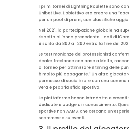
I primi tornei di Lightning Roulette sono c
Unibet Live. L’obiettivo era creare una “cac
per un pool di premi, con classifiche aggio
Nel 2021, la partecipazione globale ha supe
rispetto all’anno precedente. I dati di iGa
è salito da 800 a 1 200 entro la fine del 2
Le testimonianze dei professionisti confer
dealer freelance con base a Malta, raccont
di torneo per ottimizzare il timing delle p
è molto più appagante.” Un altro giocatore
permesso di socializzare con una communit
vera e propria sfida sportiva.
Le piattaforme hanno introdotto elementi ti
dedicate e badge di riconoscimento. Ques
sportive non AAMS, che cercano un’esperien
scommesse su eventi.