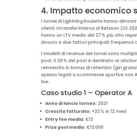
4. Impatto economico su
I tornei di Lightning Roulette hanno dimost
clienti. Un’analisi interna di Betsson (Q1‑
hanno un LTV medio del 27 % più alto rispe
dovuto a due fattori principali: frequenza 
I modelli di revenue dei tornei sono multipli
pool. Il 30 % del pool è destinato al vincitore
reinvestito in bonus di retention (giri gratu
spesso legati a scommesse sportive non A
live.
Caso studio 1 – Operator A
Anno di lancio torneo:
2021
Crescita fatturato:
+33 % in 12 mesi
Entry fee media:
€12
Prize pool medio:
€12 000