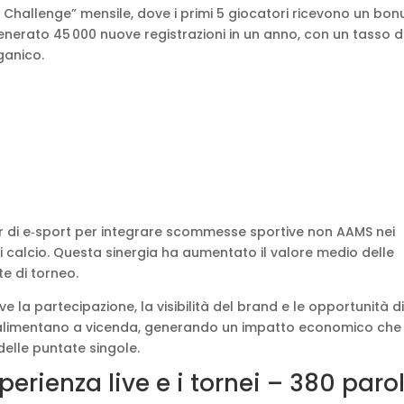
Challenge” mensile, dove i primi 5 giocatori ricevono un bon
nerato 45 000 nuove registrazioni in un anno, con un tasso d
ganico.
r di e‑sport per integrare scommesse sportive non AAMS nei
i calcio. Questa sinergia ha aumentato il valore medio delle
e di torneo.
ve la partecipazione, la visibilità del brand e le opportunità d
i alimentano a vicenda, generando un impatto economico che
elle puntate singole.
sperienza live e i tornei – 380 paro