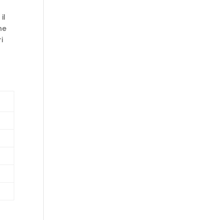
il
ne
i