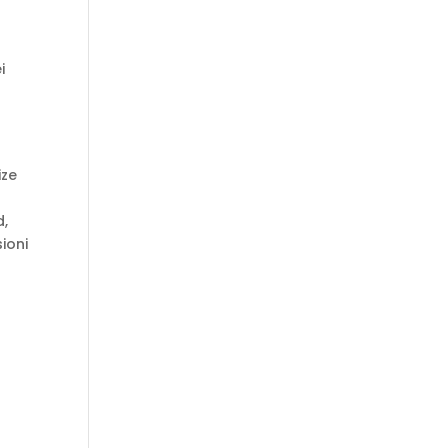
i
ize
d,
ioni