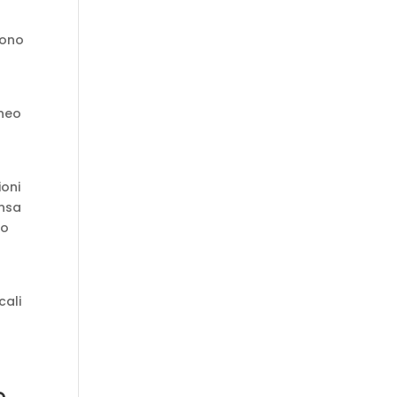
tono
rneo
ioni
ensa
no
a
cali