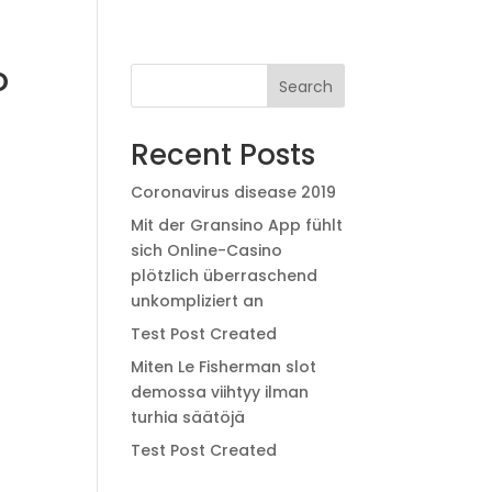
o
Search
Recent Posts
Coronavirus disease 2019
Mit der Gransino App fühlt
sich Online-Casino
plötzlich überraschend
.
unkompliziert an
Test Post Created
Miten Le Fisherman slot
demossa viihtyy ilman
turhia säätöjä
Test Post Created