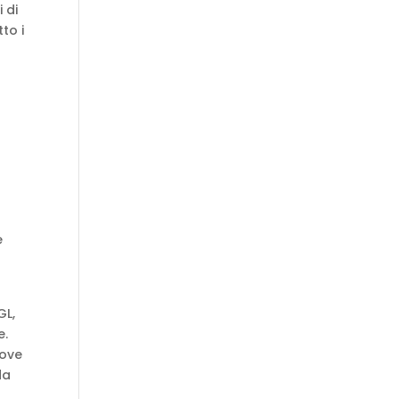
 di
to i
e
GL,
e.
dove
da