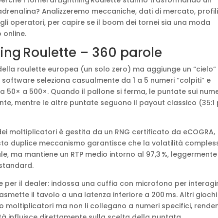
: perché i tornei di Lightning Roulette stanno trasformando un
renalina? Analizzeremo meccaniche, dati di mercato, profili
gli operatori, per capire se il boom dei tornei sia una moda
 online.
ing Roulette – 360 parole
t della roulette europea (un solo zero) ma aggiunge un “cielo”
, il software seleziona casualmente da 1 a 5 numeri “colpiti” e
a 50× a 500×. Quando il pallone si ferma, le puntate sui nume
te, mentre le altre puntate seguono il payout classico (35:1 
dei moltiplicatori è gestita da un RNG certificato da eCOGRA,
to duplice meccanismo garantisce che la volatilità comples
onale, ma mantiene un RTP medio intorno al 97,3 %, leggermente
 standard.
 per il dealer: indossa una cuffia con microfono per interagir
ette il tavolo a una latenza inferiore a 200 ms. Altri giochi 
moltiplicatori ma non li collegano a numeri specifici, rend
ità influisce direttamente sulla scelta della puntata.