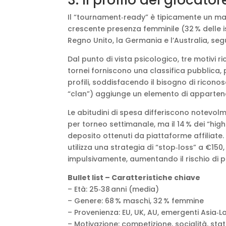
3. Il profilo del giocat
Il “tournament‑ready” è tipicamente un mas
crescente presenza femminile (32 % delle is
Regno Unito, la Germania e l’Australia, seg
Dal punto di vista psicologico, tre motivi ri
tornei forniscono una classifica pubblica, 
profili, soddisfacendo il bisogno di ricono
“clan”) aggiunge un elemento di appartenen
Le abitudini di spesa differiscono notevo
per torneo settimanale, ma il 14 % dei “hi
deposito ottenuti da piattaforme affiliate. 
utilizza una strategia di “stop‑loss” a €1
impulsivamente, aumentando il rischio di p
Bullet list – Caratteristiche chiave
– Età: 25‑38 anni (media)
– Genere: 68 % maschi, 32 % femmine
– Provenienza: EU, UK, AU, emergenti Asia‑
– Motivazione: competizione, socialità, sta