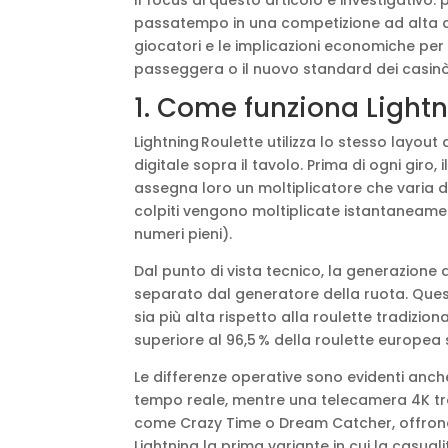
Il focus di questo articolo è investigativo
passatempo in una competizione ad alta ad
giocatori e le implicazioni economiche per 
passeggera o il nuovo standard dei casinò
1. Come funziona Lightn
Lightning Roulette utilizza lo stesso layou
digitale sopra il tavolo. Prima di ogni giro
assegna loro un moltiplicatore che varia d
colpiti vengono moltiplicate istantaneamen
numeri pieni).
Dal punto di vista tecnico, la generazione 
separato dal generatore della ruota. Ques
sia più alta rispetto alla roulette tradizi
superiore al 96,5 % della roulette europea
Le differenze operative sono evidenti anche
tempo reale, mentre una telecamera 4K trasm
come Crazy Time o Dream Catcher, offrono 
Lightning la prima variante in cui la casual