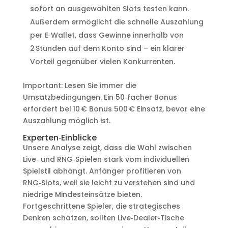
sofort an ausgewählten Slots testen kann.
Außerdem ermöglicht die schnelle Auszahlung
per E‑Wallet, dass Gewinne innerhalb von
2 Stunden auf dem Konto sind – ein klarer
Vorteil gegenüber vielen Konkurrenten.
Important: Lesen Sie immer die
Umsatzbedingungen. Ein 50‑facher Bonus
erfordert bei 10 € Bonus 500 € Einsatz, bevor eine
Auszahlung möglich ist.
Experten‑Einblicke
Unsere Analyse zeigt, dass die Wahl zwischen
Live‑ und RNG‑Spielen stark vom individuellen
Spielstil abhängt. Anfänger profitieren von
RNG‑Slots, weil sie leicht zu verstehen sind und
niedrige Mindesteinsätze bieten.
Fortgeschrittene Spieler, die strategisches
Denken schätzen, sollten Live‑Dealer‑Tische