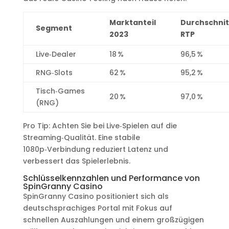
Marktanteil
Durchschnit
Segment
2023
RTP
Live‑Dealer
18 %
96,5 %
RNG‑Slots
62 %
95,2 %
Tisch‑Games
20 %
97,0 %
(RNG)
Pro Tip: Achten Sie bei Live‑Spielen auf die
Streaming‑Qualität. Eine stabile
1080p‑Verbindung reduziert Latenz und
verbessert das Spielerlebnis.
Schlüsselkennzahlen und Performance von
SpinGranny Casino
SpinGranny Casino positioniert sich als
deutschsprachiges Portal mit Fokus auf
schnellen Auszahlungen und einem großzügigen