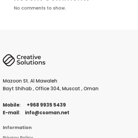
No comments to show.
Mazoon St. Al Mawaleh
Bayt
Shihab , Office 304, Muscat , Oman
Mobile
:
+
968 9935 5439
E-mail
:
info@csoman.net
Information
Privacy Policy