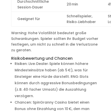
Durchschnittliche
20 min
4
Session‑Dauer
Schnellspieler,
S
Geeignet für
Risiko‑Liebhaber
L
Warning: Hohe Volatilität bedeutet große
Schwankungen. Spieler sollten ihr Budget vorher
festlegen, um nicht zu schnell in die Verlustzone
zu geraten.
Risikobewertung und Chancen
Risiken: Live‑Dealer‑Spiele können höhere
Mindesteinsätze haben (ab 5 €), was für
Einsteiger eine Hürde darstellt. RNG‑Slots
können durch aggressive Bonusbedingungen
(z. B. 40‑facher Umsatz) die Auszahlung
verzögern.
Chancen: SpinGranny Casino bietet einen
Bonus ohne Einzahlung von 10 €, den man