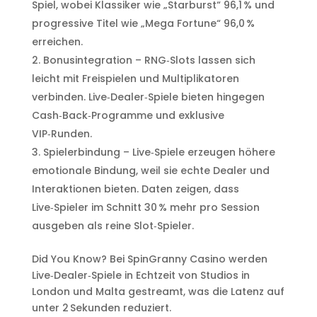
Spiel, wobei Klassiker wie „Starburst“ 96,1 % und
progressive Titel wie „Mega Fortune“ 96,0 %
erreichen.
Bonusintegration – RNG‑Slots lassen sich
leicht mit Freispielen und Multiplikatoren
verbinden. Live‑Dealer‑Spiele bieten hingegen
Cash‑Back‑Programme und exklusive
VIP‑Runden.
Spielerbindung – Live‑Spiele erzeugen höhere
emotionale Bindung, weil sie echte Dealer und
Interaktionen bieten. Daten zeigen, dass
Live‑Spieler im Schnitt 30 % mehr pro Session
ausgeben als reine Slot‑Spieler.
Did You Know? Bei SpinGranny Casino werden
Live‑Dealer‑Spiele in Echtzeit von Studios in
London und Malta gestreamt, was die Latenz auf
unter 2 Sekunden reduziert.