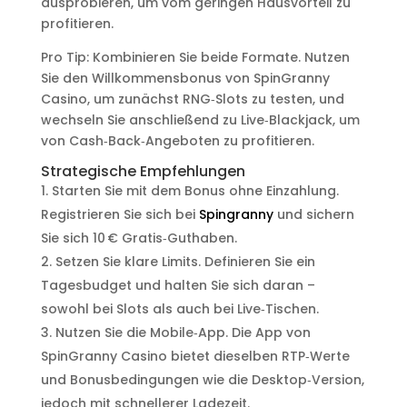
ausprobieren, um vom geringen Hausvorteil zu
profitieren.
Pro Tip: Kombinieren Sie beide Formate. Nutzen
Sie den Willkommensbonus von SpinGranny
Casino, um zunächst RNG‑Slots zu testen, und
wechseln Sie anschließend zu Live‑Blackjack, um
von Cash‑Back‑Angeboten zu profitieren.
Strategische Empfehlungen
Starten Sie mit dem Bonus ohne Einzahlung.
Registrieren Sie sich bei
Spingranny
und sichern
Sie sich 10 € Gratis‑Guthaben.
Setzen Sie klare Limits. Definieren Sie ein
Tagesbudget und halten Sie sich daran –
sowohl bei Slots als auch bei Live‑Tischen.
Nutzen Sie die Mobile‑App. Die App von
SpinGranny Casino bietet dieselben RTP‑Werte
und Bonusbedingungen wie die Desktop‑Version,
jedoch mit schnellerer Ladezeit.