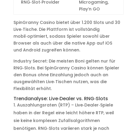
RNG‑Slot‑Provider
Microgaming,
Play’n GO
SpinGranny Casino bietet über 1.200 Slots und 30
Live‑Tische. Die Plattform ist vollständig
mobil‑optimiert, sodass Spieler sowohl über
Browser als auch über die native App auf iOS
und Android zugreifen können.
Industry Secret: Die meisten Boni gelten nur für
RNG‑Slots. Bei SpinGranny Casino können Spieler
den Bonus ohne Einzahlung jedoch auch an
ausgewählten Live‑Tischen nutzen, was die
Flexibilität erhöht.
Trendanalyse: Live‑Dealer vs. RNG‑Slots
Auszahlungsraten (RTP) – Live‑Dealer‑Spiele
haben in der Regel eine leicht höhere RTP, weil
sie keine komplexen Zufallsalgorithmen
benötigen. RNG‑Slots variieren stark je nach