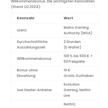
Willkommensbonus. Die wichtigsten Kennzahlen
(Stand Q2 2024):
Kennzahl
Wert
Malta Gaming
Lizenz
Authority (MGA)
Durchschnittliche
2 Stunden
Auszahlungszeit
(E‑Wallet)
100 % bis 500 € +
Willkommensbonus
50 Freispiele
Bonus ohne
10 €
Einzahlung
Gratis‑Guthaben
Evolution
Live‑Dealer‑Anbieter
Gaming, NetEnt
Live
NetEnt,