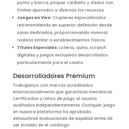
punto y banca, póquer caribeño y dados con
límites ajustados a diversos los recursos
Juegos en Vivo:
Crupieres especializados
retransmitiendo en superior definición desde
salas dedicados, proporcionando vivencia
realista similar a establecimientos físicos
Títulos Especiales:
Lotería, quino, scratch
digitales y juegos exclusivos desarrollados
particularmente para el casino
Desarrolladores Premium
Trabajamos con marcas acreditados
internacionalmente que garantizan mecánicas
certificadas y ratios de pago al usuario
auditados independientemente. Cualquier juego
en nuestra plataforma ha aprobado
exhaustivas evaluaciones de equidad antes de
ser incluido en el catálogo.