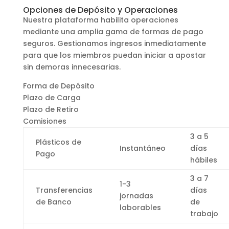
Opciones de Depósito y Operaciones
Nuestra plataforma habilita operaciones
mediante una amplia gama de formas de pago
seguros. Gestionamos ingresos inmediatamente
para que los miembros puedan iniciar a apostar
sin demoras innecesarias.
Forma de Depósito
Plazo de Carga
Plazo de Retiro
Comisiones
3 a 5
Plásticos de
Instantáneo
días
Pago
hábiles
3 a 7
1-3
Transferencias
días
jornadas
de Banco
de
laborables
trabajo