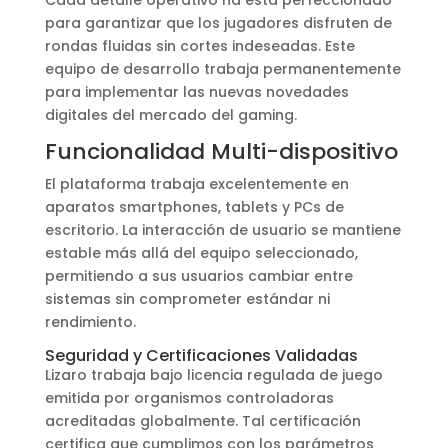
Cada detalle operativo ha está perfeccionado
para garantizar que los jugadores disfruten de
rondas fluidas sin cortes indeseadas. Este
equipo de desarrollo trabaja permanentemente
para implementar las nuevas novedades
digitales del mercado del gaming.
Funcionalidad Multi-dispositivo
El plataforma trabaja excelentemente en
aparatos smartphones, tablets y PCs de
escritorio. La interacción de usuario se mantiene
estable más allá del equipo seleccionado,
permitiendo a sus usuarios cambiar entre
sistemas sin comprometer estándar ni
rendimiento.
Seguridad y Certificaciones Validadas
Lizaro trabaja bajo licencia regulada de juego
emitida por organismos controladoras
acreditadas globalmente. Tal certificación
certifica que cumplimos con los parámetros