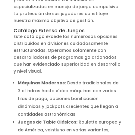
especializadas en manejo de juego compulsivo.
La protección de sus jugadores constituye
nuestra máxima objetivo de gestión.
Catálogo Extenso de Juegos
Este catálogo excede los numerosos opciones
distribuidos en divisiones cuidadosamente
estructuradas. Operamos solamente con
desarrolladores de programas galardonados
que han evidenciado superioridad en desarrollo
y nivel visual.
Máquinas Modernas:
Desde tradicionales de
3 cilindros hasta vídeo máquinas con varias
filas de pago, opciones bonificación
dinámicas y jackpots crecientes que llegan a
cantidades astronómicas
Juegos de Table Clásicos:
Roulette europea y
de América, veintiuno en varias variantes,