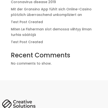
Coronavirus disease 2019
Mit der Gransino App fühlt sich Online-Casino
plötzlich überraschend unkompliziert an
Test Post Created
Miten Le Fisherman slot demossa viihtyy ilman
turhia säätöjä
Test Post Created
Recent Comments
No comments to show.