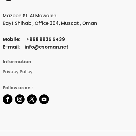
Mazoon St. Al Mawaleh
Bayt
Shihab , Office 304, Muscat , Oman
Mobile
:
+
968 9935 5439
E-mail
:
info@csoman.net
Information
Privacy Policy
Follow us on :