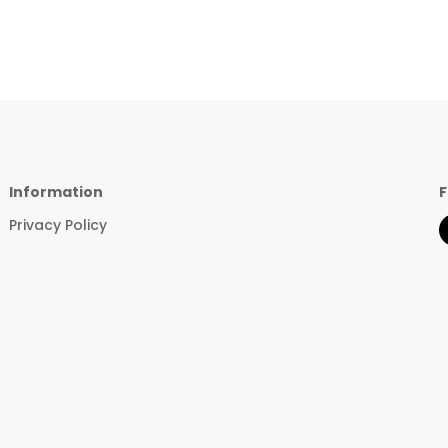
Information
F
Privacy Policy