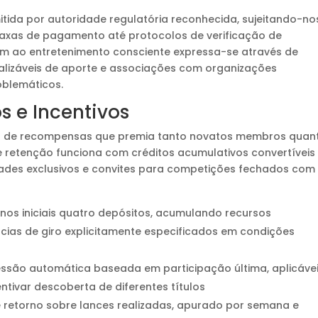
itida por autoridade regulatória reconhecida, sujeitando-no
taxas de pagamento até protocolos de verificação de
m ao entretenimento consciente expressa-se através de
nalizáveis de aporte e associações com organizações
oblemáticos.
s e Incentivos
 de recompensas que premia tanto novatos membros quan
e retenção funciona com créditos acumulativos convertíveis
dades exclusivos e convites para competições fechados com
nos iniciais quatro depósitos, acumulando recursos
cias de giro explicitamente especificados em condições
são automática baseada em participação última, aplicáve
tivar descoberta de diferentes títulos
retorno sobre lances realizadas, apurado por semana e