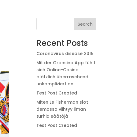
Search
Recent Posts
Coronavirus disease 2019
Mit der Gransino App fühlt
sich Online-Casino
plötzlich überraschend
unkompliziert an
Test Post Created
Miten Le Fisherman slot
demossa viihtyy ilman
turhia säätöjä
Test Post Created