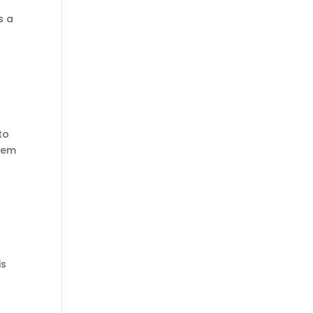
s a
to
 em
is