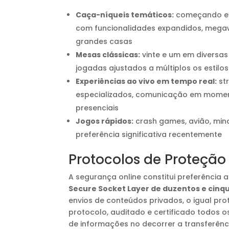
Caça-níqueis temáticos:
começando em 
com funcionalidades expandidos, mega
grandes casas
Mesas clássicas:
vinte e um em diversas
jogadas ajustados a múltiplos os estilos
Experiências ao vivo em tempo real:
st
especializados, comunicação em moment
presenciais
Jogos rápidos:
crash games, avião, min
preferência significativa recentemente
Protocolos de Proteçã
A segurança online constitui preferênci
Secure Socket Layer de duzentos e cinqu
envios de conteúdos privados, o igual pr
protocolo, auditado e certificado todos 
de informações no decorrer a transferênc