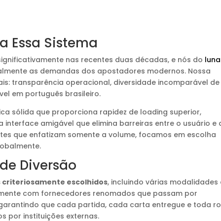
da Essa Sistema
 significativamente nas recentes duas décadas, e nós do
luna
almente as demandas dos apostadores modernos. Nossa
is: transparência operacional, diversidade incomparável de
el em português brasileiro.
a sólida que proporciona rapidez de loading superior,
interface amigável que elimina barreiras entre o usuário e 
entes que enfatizam somente a volume, focamos em escolha
lobalmente.
 de Diversão
os criteriosamente escolhidos
, incluindo várias modalidades
ivamente com fornecedores renomados que passam por
, garantindo que cada partida, cada carta entregue e toda r
 por instituições externas.