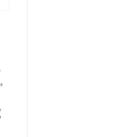
b
ez
e
a
a