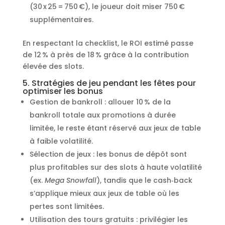
(30 x 25 = 750 €), le joueur doit miser 750 €
supplémentaires.
En respectant la checklist, le ROI estimé passe
de 12 % à près de 18 % grâce à la contribution
élevée des slots.
5. Stratégies de jeu pendant les fêtes pour
optimiser les bonus
Gestion de bankroll : allouer 10 % de la
bankroll totale aux promotions à durée
limitée, le reste étant réservé aux jeux de table
à faible volatilité.
Sélection de jeux : les bonus de dépôt sont
plus profitables sur des slots à haute volatilité
(ex.
Mega Snowfall
), tandis que le cash‑back
s’applique mieux aux jeux de table où les
pertes sont limitées.
Utilisation des tours gratuits : privilégier les