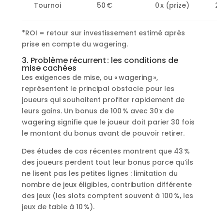
Tournoi
50 €
0 x (prize)
*ROI = retour sur investissement estimé après
prise en compte du wagering.
3. Problème récurrent : les conditions de
mise cachées
Les exigences de mise, ou « wagering »,
représentent le principal obstacle pour les
joueurs qui souhaitent profiter rapidement de
leurs gains. Un bonus de 100 % avec 30 x de
wagering signifie que le joueur doit parier 30 fois
le montant du bonus avant de pouvoir retirer.
Des études de cas récentes montrent que 43 %
des joueurs perdent tout leur bonus parce qu’ils
ne lisent pas les petites lignes : limitation du
nombre de jeux éligibles, contribution différente
des jeux (les slots comptent souvent à 100 %, les
jeux de table à 10 %).