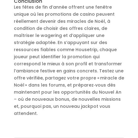
Conclusion
Les fêtes de fin d’année offrent une fenêtre
unique où les promotions de casino peuvent
réellement devenir des miracles de Noël, à
condition de choisir des offres claires, de
maîtriser le wagering et d’appliquer une
stratégie adaptée. En s’appuyant sur des
ressources fiables comme Housetrip, chaque
joueur peut identifier la promotion qui
correspond le mieux à son profil et transformer
l’ambiance festive en gains concrets. Testez une
offre vérifiée, partagez votre propre « miracle de
Noël » dans les forums, et préparez‑vous dès
maintenant pour les opportunités du Nouvel An
– où de nouveaux bonus, de nouvelles missions
et, pourquoi pas, un nouveau jackpot vous
attendent.