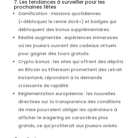
7. Les tendances à surveiller pour les
prochaines fêtes
Gamification : missions quotidiennes
(« débloquez le renne doré ») et badges qui
débloquent des bonus supplémentaires.
Réalité augmentée : expériences immersives
où les joueurs ouvrent des cadeaux virtuels
pour gagner des tours gratuits.
Crypto‑bonus : les sites qui offrent des dépôts
en Bitcoin ou Ethereum promettent des retrait
instantané, répondant à la demande
croissante de rapidité.
Réglementation européenne : les nouvelles
directives sur la transparence des conditions
de mise pourraient obliger les opérateurs à
afficher le wagering en caractères plus
grands, ce qui profiterait aux joueurs avisés.