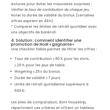
Astuces pour éviter les mauvaises surprises :
Vérifier le taux de contribution de chaque jeu.
Noter la durée de validité du bonus (certaines
offres expirent en 48 h).
* Comparer les limites de retrait quotidien avec
vos objectifs de bankroll.
4. Solution : comment identifier une
promotion de Noël « gagnante »
Une checklist fiable permet de filtrer les offres :
Taux de contribution ≥ 80 % pour les slots,
≥ 20 % pour les jeux de table.
Wagering ≤ 25 x du bonus.
Durée de validité ≥ 7 jours.
Limite de retrait quotidienne supérieure à
500 €.
Les sites de comparaison, dont Housetrip,
répertorient ces critères et offrent un tableau