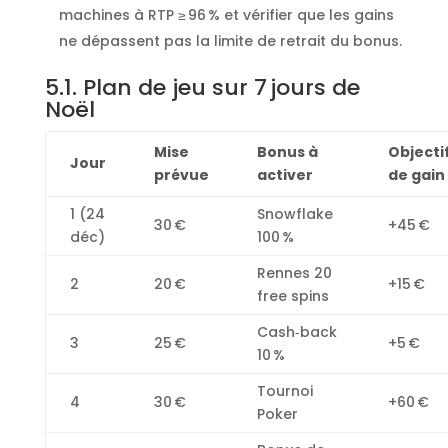
machines à RTP ≥ 96 % et vérifier que les gains
ne dépassent pas la limite de retrait du bonus.
5.1. Plan de jeu sur 7 jours de
Noël
Mise
Bonus à
Objecti
Jour
prévue
activer
de gain
1 (24
Snowflake
30 €
+45 €
déc)
100 %
Rennes 20
2
20 €
+15 €
free spins
Cash‑back
3
25 €
+5 €
10 %
Tournoi
4
30 €
+60 €
Poker