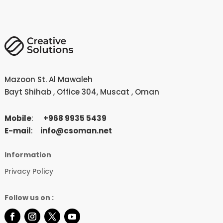
Mazoon St. Al Mawaleh
Bayt
Shihab , Office 304, Muscat , Oman
Mobile
:
+
968 9935 5439
E-mail
:
info@csoman.net
Information
Privacy Policy
Follow us on :