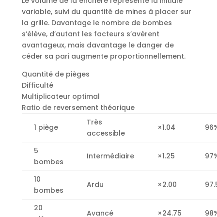
Le volume de la enchère représente la initiale
variable, suivi du quantité de mines à placer sur
la grille. Davantage le nombre de bombes
s’élève, d’autant les facteurs s’avèrent
avantageux, mais davantage le danger de
céder sa pari augmente proportionnellement.
Quantité de pièges
Difficulté
Multiplicateur optimal
Ratio de reversement théorique
Très
1 piège
×1.04
96
accessible
5
Intermédiaire
×1.25
97
bombes
10
Ardu
×2.00
97.
bombes
20
Avancé
×24.75
98