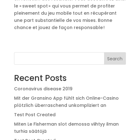
le « sweet spot » qui vous permet de profiter
pleinement du jeu mobile tout en récupérant
une part substantielle de vos mises. Bonne
chance et jouez de façon responsable !
Search
Recent Posts
Coronavirus disease 2019
Mit der Gransino App fühlt sich Online-Casino
plötzlich überraschend unkompliziert an
Test Post Created
Miten Le Fisherman slot demossa viihtyy ilman
turhia säätöjä