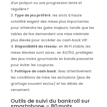
d’un jackpot ou une progression lente et
régulière ?
Type de jeu préféré
: les slots à haute
volatilité exigent des mises plus importantes
pour atteindre les gains majeurs, tandis que les
tables de live demandent une mise minimale
plus élevée pour accéder au cash‑back VIP.
Disponibilité du réseau
: en Wi‑Fi stable, les
mises élevées sont sûres ; en 4G/5G, privilégiez
des jeux moins gourmands en bande passante
pour éviter les coupures.
Politique de cash‑back
: lisez attentivement
les conditions de mise, les exclusions (jeux de
grattage souvent exclus) et les délais de
versement.
Outils de suivi du bankroll sur
smartphone – 80 mots