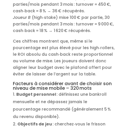
parties/mois pendant 3 mois : turnover = 450 €,
cash‑back = 8 % → 36 € récupérés.
Joueur B
(high‑stake) mise 100 € par partie, 30
parties/mois pendant 3 mois : turnover = 9 000 €,
cash‑back = 18 % → 1 620 € récupérés.
Ces chiffres montrent que, même si le
pourcentage est plus élevé pour les high‑rollers,
le ROI absolu du cash‑back reste proportionnel
au volume de mise. Les joueurs doivent donc
aligner leur budget avec le plafond offert pour
éviter de laisser de l’argent sur la table.
Facteurs à considérer avant de choisir son
niveau de mise mobile – 320 mots
Budget personnel
: définissez une bankroll
mensuelle et ne dépassez jamais le
pourcentage recommandé (généralement 5 %
du revenu disponible).
Objectifs de jeu
: cherchez‑vous le frisson