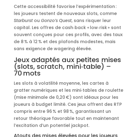
Cette accessibilité favorise l’expérimentation :
les joueurs testent de nouveaux slots, comme
Starburst
ou
Gonzo’s Quest
, sans risquer leur
capital. Les offres de cash‑back « low‑risk » sont
souvent conçues pour ces profils, avec des taux
de 8 % à 12 % et des plafonds modestes, mais
sans exigence de wagering élevée.
Jeux adaptés aux petites mises
(slots, scratch, mini‑table) –
70 mots
Les slots à volatilité moyenne, les cartes à
gratter numériques et les mini‑tables de roulette
(mise minimale de 0,20 €) sont idéaux pour les
joueurs à budget limité. Ces jeux offrent des RTP
compris entre 96 % et 98 %, garantissant un
retour théorique favorable tout en maintenant
l’excitation d’un potentiel jackpot.
Atouts des mises élevées pour les joueurs