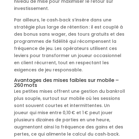
niveau de mise pour maximiser le retour sur
investissement.
Par ailleurs, le cash‑back s’insère dans une
stratégie plus large de rétention : il est couplé à
des bonus sans wager, des tours gratuits et des
programmes de fidélité qui récompensent la
fréquence de jeu. Les opérateurs utilisent ces
leviers pour transformer un joueur occasionnel
en client récurrent, tout en respectant les
exigences de jeu responsable.
Avantages des mises faibles sur mobile –
260 mots
Les petites mises offrent une gestion du bankroll
plus souple, surtout sur mobile où les sessions
sont souvent courtes et intermittentes. Un
joueur qui mise entre 0,10 € et 1 € peut jouer
plusieurs dizaines de parties en une heure,
augmentant ainsi la fréquence des gains et des
pertes, ce qui alimente le calcul du cash‑back.