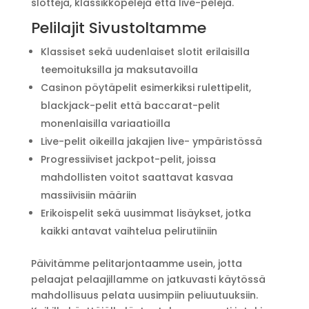
slotteja, klassikkopelejä että live-pelejä.
Pelilajit Sivustoltamme
Klassiset sekä uudenlaiset slotit erilaisilla
teemoituksilla ja maksutavoilla
Casinon pöytäpelit esimerkiksi rulettipelit,
blackjack-pelit että baccarat-pelit
monenlaisilla variaatioilla
Live-pelit oikeilla jakajien live- ympäristössä
Progressiiviset jackpot-pelit, joissa
mahdollisten voitot saattavat kasvaa
massiivisiin määriin
Erikoispelit sekä uusimmat lisäykset, jotka
kaikki antavat vaihtelua pelirutiiniin
Päivitämme pelitarjontaamme usein, jotta
pelaajat pelaajillamme on jatkuvasti käytössä
mahdollisuus pelata uusimpiin peliuutuuksiin.