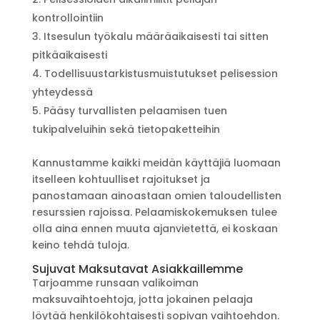
kontrollointiin
Itsesulun työkalu määräaikaisesti tai sitten
pitkäaikaisesti
Todellisuustarkistusmuistutukset pelisession
yhteydessä
Pääsy turvallisten pelaamisen tuen
tukipalveluihin sekä tietopaketteihin
Kannustamme kaikki meidän käyttäjiä luomaan
itselleen kohtuulliset rajoitukset ja
panostamaan ainoastaan omien taloudellisten
resurssien rajoissa. Pelaamiskokemuksen tulee
olla aina ennen muuta ajanvietettä, ei koskaan
keino tehdä tuloja.
Sujuvat Maksutavat Asiakkaillemme
Tarjoamme runsaan valikoiman
maksuvaihtoehtoja, jotta jokainen pelaaja
löytää henkilökohtaisesti sopivan vaihtoehdon.