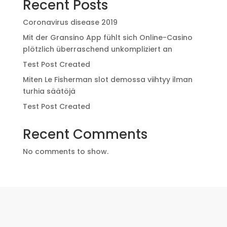
Recent Posts
Coronavirus disease 2019
Mit der Gransino App fühlt sich Online-Casino
plötzlich überraschend unkompliziert an
Test Post Created
Miten Le Fisherman slot demossa viihtyy ilman
turhia säätöjä
Test Post Created
Recent Comments
No comments to show.