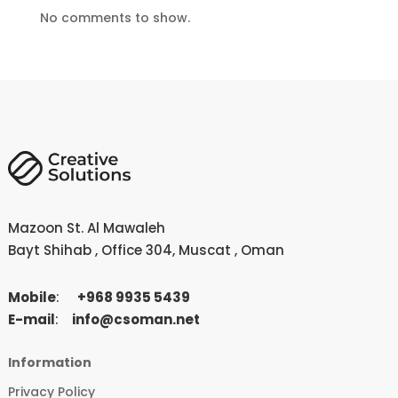
No comments to show.
Mazoon St. Al Mawaleh
Bayt
Shihab , Office 304, Muscat , Oman
Mobile
:
+
968 9935 5439
E-mail
:
info@csoman.net
Information
Privacy Policy