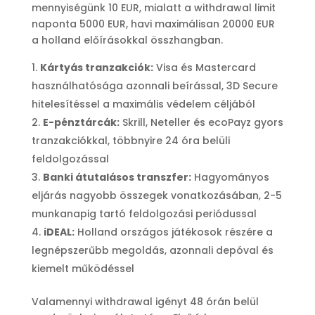
mennyiségünk 10 EUR, mialatt a withdrawal limit
naponta 5000 EUR, havi maximálisan 20000 EUR
a holland előírásokkal összhangban.
Kártyás tranzakciók:
Visa és Mastercard
használhatósága azonnali beírással, 3D Secure
hitelesítéssel a maximális védelem céljából
E-pénztárcák:
Skrill, Neteller és ecoPayz gyors
tranzakciókkal, többnyire 24 óra belüli
feldolgozással
Banki átutalásos transzfer:
Hagyományos
eljárás nagyobb összegek vonatkozásában, 2-5
munkanapig tartó feldolgozási periódussal
iDEAL:
Holland országos játékosok részére a
legnépszerűbb megoldás, azonnali depóval és
kiemelt működéssel
Valamennyi withdrawal igényt 48 órán belül