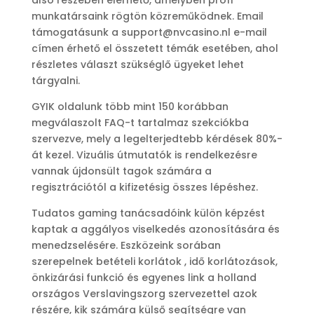
alsó részében elérhető, amelyben profi
munkatársaink rögtön közreműködnek. Email
támogatásunk a support@nvcasino.nl e-mail
címen érhető el összetett témák esetében, ahol
részletes választ szükséglő ügyeket lehet
tárgyalni.
GYIK oldalunk több mint 150 korábban
megválaszolt FAQ-t tartalmaz szekciókba
szervezve, mely a legelterjedtebb kérdések 80%-
át kezel. Vizuális útmutatók is rendelkezésre
vannak újdonsült tagok számára a
regisztrációtól a kifizetésig összes lépéshez.
Tudatos gaming tanácsadóink külön képzést
kaptak a aggályos viselkedés azonosítására és
menedzselésére. Eszközeink sorában
szerepelnek betételi korlátok , idő korlátozások,
önkizárási funkció és egyenes link a holland
országos Verslavingszorg szervezettel azok
részére, kik számára külső segítségre van