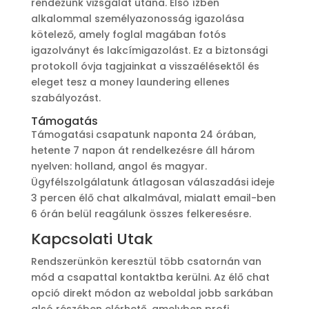
rendezünk vizsgálat utána. Első ízben
alkalommal személyazonosság igazolása
kötelező, amely foglal magában fotós
igazolványt és lakcímigazolást. Ez a biztonsági
protokoll óvja tagjainkat a visszaélésektől és
eleget tesz a money laundering ellenes
szabályozást.
Támogatás
Támogatási csapatunk naponta 24 órában,
hetente 7 napon át rendelkezésre áll három
nyelven: holland, angol és magyar.
Ügyfélszolgálatunk átlagosan válaszadási ideje
3 percen élő chat alkalmával, mialatt email-ben
6 órán belül reagálunk összes felkeresésre.
Kapcsolati Utak
Rendszerünkön keresztül több csatornán van
mód a csapattal kontaktba kerülni. Az élő chat
opció direkt módon az weboldal jobb sarkában