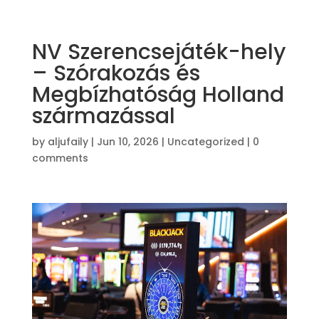
NV Szerencsejáték-hely
– Szórakozás és
Megbízhatóság Holland
származással
by
aljufaily
|
Jun 10, 2026
|
Uncategorized
|
0
comments