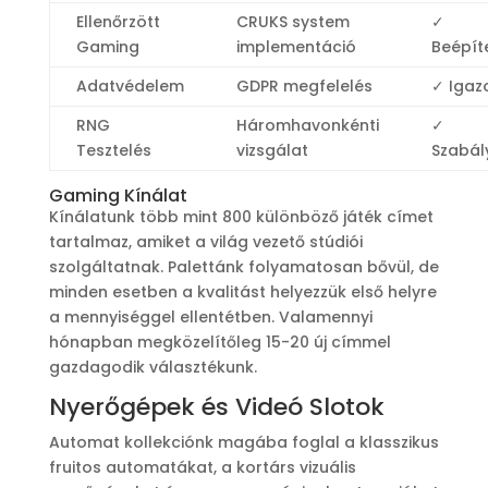
Ellenőrzött
CRUKS system
✓
Gaming
implementáció
Beépít
Adatvédelem
GDPR megfelelés
✓ Igazo
RNG
Háromhavonkénti
✓
Tesztelés
vizsgálat
Szabál
Gaming Kínálat
Kínálatunk több mint 800 különböző játék címet
tartalmaz, amiket a világ vezető stúdiói
szolgáltatnak. Palettánk folyamatosan bővül, de
minden esetben a kvalitást helyezzük első helyre
a mennyiséggel ellentétben. Valamennyi
hónapban megközelítőleg 15-20 új címmel
gazdagodik választékunk.
Nyerőgépek és Videó Slotok
Automat kollekciónk magába foglal a klasszikus
fruitos automatákat, a kortárs vizuális