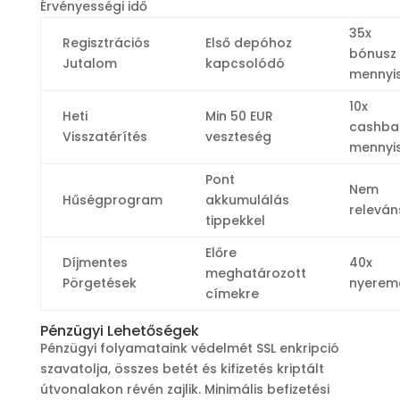
Érvényességi idő
35x
Regisztrációs
Első depóhoz
bónusz
Jutalom
kapcsolódó
mennyi
10x
Heti
Min 50 EUR
cashba
Visszatérítés
veszteség
mennyi
Pont
Nem
Hűségprogram
akkumulálás
releván
tippekkel
Előre
Díjmentes
40x
meghatározott
Pörgetések
nyerem
címekre
Pénzügyi Lehetőségek
Pénzügyi folyamataink védelmét SSL enkripció
szavatolja, összes betét és kifizetés kriptált
útvonalakon révén zajlik. Minimális befizetési