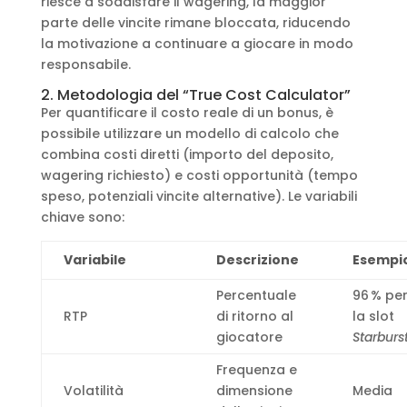
riesce a soddisfare il wagering, la maggior
parte delle vincite rimane bloccata, riducendo
la motivazione a continuare a giocare in modo
responsabile.
2. Metodologia del “True Cost Calculator”
Per quantificare il costo reale di un bonus, è
possibile utilizzare un modello di calcolo che
combina costi diretti (importo del deposito,
wagering richiesto) e costi opportunità (tempo
speso, potenziali vincite alternative). Le variabili
chiave sono:
Variabile
Descrizione
Esempi
Percentuale
96 % pe
RTP
di ritorno al
la slot
giocatore
Starburs
Frequenza e
Volatilità
dimensione
Media