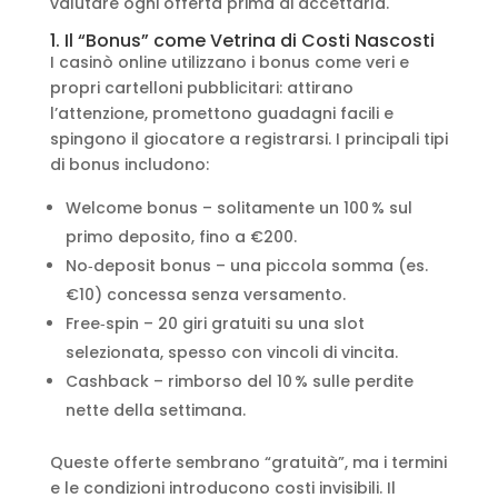
valutare ogni offerta prima di accettarla.
1. Il “Bonus” come Vetrina di Costi Nascosti
I casinò online utilizzano i bonus come veri e
propri cartelloni pubblicitari: attirano
l’attenzione, promettono guadagni facili e
spingono il giocatore a registrarsi. I principali tipi
di bonus includono:
Welcome bonus – solitamente un 100 % sul
primo deposito, fino a €200.
No‑deposit bonus – una piccola somma (es.
€10) concessa senza versamento.
Free‑spin – 20 giri gratuiti su una slot
selezionata, spesso con vincoli di vincita.
Cashback – rimborso del 10 % sulle perdite
nette della settimana.
Queste offerte sembrano “gratuità”, ma i termini
e le condizioni introducono costi invisibili. Il