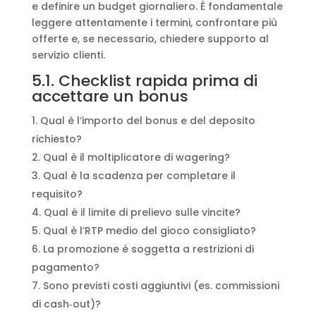
e definire un budget giornaliero. È fondamentale
leggere attentamente i termini, confrontare più
offerte e, se necessario, chiedere supporto al
servizio clienti.
5.1. Checklist rapida prima di
accettare un bonus
Qual è l’importo del bonus e del deposito
richiesto?
Qual è il moltiplicatore di wagering?
Qual è la scadenza per completare il
requisito?
Qual è il limite di prelievo sulle vincite?
Qual è l’RTP medio del gioco consigliato?
La promozione è soggetta a restrizioni di
pagamento?
Sono previsti costi aggiuntivi (es. commissioni
di cash‑out)?