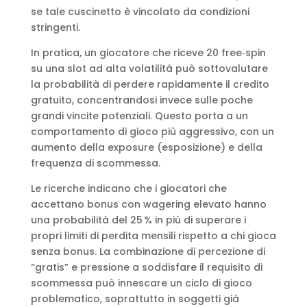
se tale cuscinetto è vincolato da condizioni
stringenti.
In pratica, un giocatore che riceve 20 free‑spin
su una slot ad alta volatilità può sottovalutare
la probabilità di perdere rapidamente il credito
gratuito, concentrandosi invece sulle poche
grandi vincite potenziali. Questo porta a un
comportamento di gioco più aggressivo, con un
aumento della exposure (esposizione) e della
frequenza di scommessa.
Le ricerche indicano che i giocatori che
accettano bonus con wagering elevato hanno
una probabilità del 25 % in più di superare i
propri limiti di perdita mensili rispetto a chi gioca
senza bonus. La combinazione di percezione di
“gratis” e pressione a soddisfare il requisito di
scommessa può innescare un ciclo di gioco
problematico, soprattutto in soggetti già