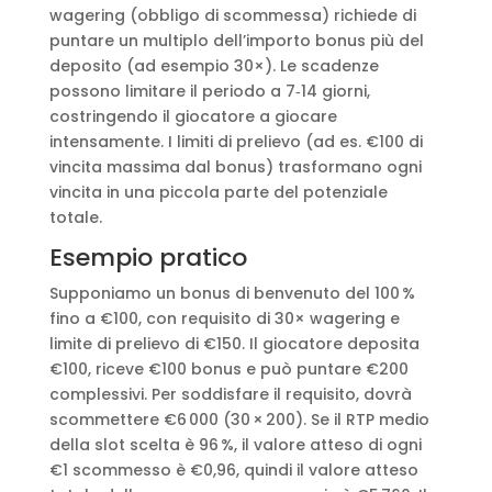
wagering (obbligo di scommessa) richiede di
puntare un multiplo dell’importo bonus più del
deposito (ad esempio 30×). Le scadenze
possono limitare il periodo a 7‑14 giorni,
costringendo il giocatore a giocare
intensamente. I limiti di prelievo (ad es. €100 di
vincita massima dal bonus) trasformano ogni
vincita in una piccola parte del potenziale
totale.
Esempio pratico
Supponiamo un bonus di benvenuto del 100 %
fino a €100, con requisito di 30× wagering e
limite di prelievo di €150. Il giocatore deposita
€100, riceve €100 bonus e può puntare €200
complessivi. Per soddisfare il requisito, dovrà
scommettere €6 000 (30 × 200). Se il RTP medio
della slot scelta è 96 %, il valore atteso di ogni
€1 scommesso è €0,96, quindi il valore atteso