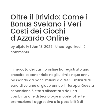
Oltre il Brivido: Come i
Bonus Svelano i Veri
Costi dei Giochi
d’Azzardo Online
by
aljufaily
|
Jan 18, 2026
|
Uncategorized
|
0
comments
Il mercato dei casinò online ha registrato una
crescita esponenziale negli ultimi cinque anni,
passando da pochi milioni a oltre 30 miliardi di
euro di volume di gioco annuo in Europa. Questa
espansione è stata alimentata da una
combinazione di tecnologie mobile, offerte
promozionali aggressive e la possibilità di