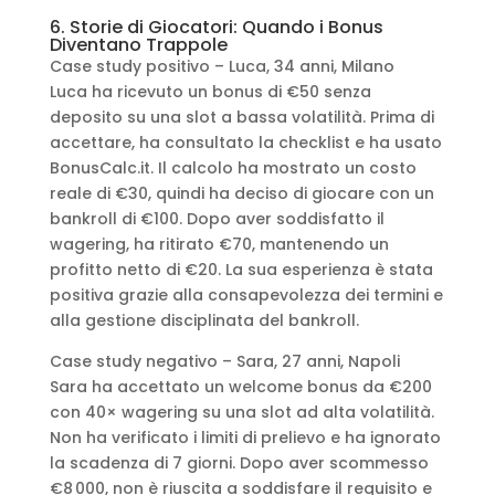
6. Storie di Giocatori: Quando i Bonus
Diventano Trappole
Case study positivo – Luca, 34 anni, Milano
Luca ha ricevuto un bonus di €50 senza
deposito su una slot a bassa volatilità. Prima di
accettare, ha consultato la checklist e ha usato
BonusCalc.it. Il calcolo ha mostrato un costo
reale di €30, quindi ha deciso di giocare con un
bankroll di €100. Dopo aver soddisfatto il
wagering, ha ritirato €70, mantenendo un
profitto netto di €20. La sua esperienza è stata
positiva grazie alla consapevolezza dei termini e
alla gestione disciplinata del bankroll.
Case study negativo – Sara, 27 anni, Napoli
Sara ha accettato un welcome bonus da €200
con 40× wagering su una slot ad alta volatilità.
Non ha verificato i limiti di prelievo e ha ignorato
la scadenza di 7 giorni. Dopo aver scommesso
€8 000, non è riuscita a soddisfare il requisito e