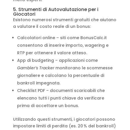
5. Strumenti di Autovalutazione per i
Giocatori
Esistono numerosi strumenti gratuiti che aiutano
a valutare il costo reale di un bonus:
Calcolatori online – siti come BonusCalc.it
consentono di inserire importo, wagering e
RTP per ottenere il valore atteso.
App di budgeting – applicazioni come
Gambler’s Tracker
monitorano le scommesse
giornaliere e calcolano la percentuale di
bankroll impegnata.
Checklist PDF – documenti scaricabili che
elencano tutti i punti chiave da verificare
prima di accettare un bonus.
Utilizzando questi strumenti, i giocatori possono
impostare limiti di perdita (es. 20 % del bankroll)