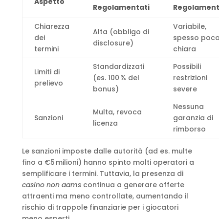
Aspetto
Regolamentati
Regolament
Chiarezza
Variabile,
Alta (obbligo di
dei
spesso poc
disclosure)
termini
chiara
Standardizzati
Possibili
Limiti di
(es. 100 % del
restrizioni
prelievo
bonus)
severe
Nessuna
Multa, revoca
Sanzioni
garanzia di
licenza
rimborso
Le sanzioni imposte dalle autorità (ad es. multe
fino a €5 milioni) hanno spinto molti operatori a
semplificare i termini. Tuttavia, la presenza di
casino non aams
continua a generare offerte
attraenti ma meno controllate, aumentando il
rischio di trappole finanziarie per i giocatori
meno esperti.