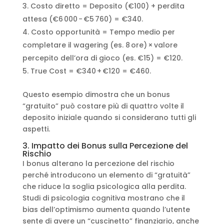
Costo diretto = Deposito (€100) + perdita
attesa (€6 000 − €5 760) = €340.
Costo opportunità = Tempo medio per
completare il wagering (es. 8 ore) × valore
percepito dell’ora di gioco (es. €15) = €120.
True Cost = €340 + €120 = €460.
Questo esempio dimostra che un bonus
“gratuito” può costare più di quattro volte il
deposito iniziale quando si considerano tutti gli
aspetti.
3. Impatto dei Bonus sulla Percezione del
Rischio
I bonus alterano la percezione del rischio
perché introducono un elemento di “gratuità”
che riduce la soglia psicologica alla perdita.
Studi di psicologia cognitiva mostrano che il
bias dell’optimismo aumenta quando l’utente
sente di avere un “cuscinetto” finanziario, anche