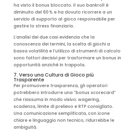
ha visto il bonus bloccato. Il suo bankroll è
diminuito del 60 % e ha dovuto ricorrere a un
servizio di supporto al gioco responsabile per
gestire lo stress finanziario.
L’analisi dei due casi evidenzia che la
conoscenza dei termini, la scelta di giochi a
bassa volatilità e l’utilizzo di strumenti di calcolo
sono fattori decisivi per trasformare un bonus in
opportunità anziché in trappola.
7. Verso una Cultura di Gioco più
Trasparente
Per promuovere trasparenza, gli operatori
potrebbero introdurre una “bonus scorecard”
che riassuma in modo visivo: wagering,
scadenza, limite di prelievo e RTP consigliato.
Una comunicazione semplificata, con icone
chiare e linguaggio non tecnico, ridurrebbe le
ambiguità.