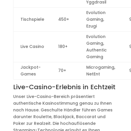
Yggdrasil
Evolution
Tischspiele
450+
Gaming,
Ezugi
Evolution
Gaming,
Live Casino
180+
Authentic
Gaming
Jackpot-
Microgaming,
70+
Games
NetEnt
Live-Casino-Erlebnis in Echtzeit
Unser Live-Casino-Bereich präsentiert
authentische Kasinostimmung genau zu Ihnen
nach Hause. Geschulte Händler führen Games
darunter Roulette, Blackjack, Baccarat und
Poker zur Realzeit. Die hochauflösende
Streaming-Technologie erlaubt es Ihnen,