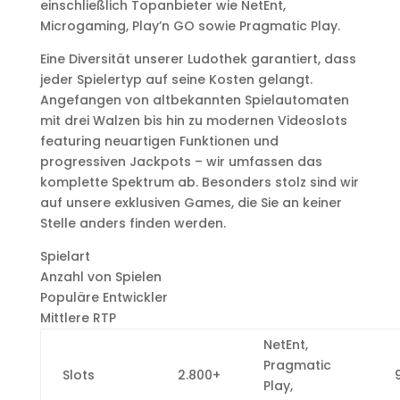
einschließlich Topanbieter wie NetEnt,
Microgaming, Play’n GO sowie Pragmatic Play.
Eine Diversität unserer Ludothek garantiert, dass
jeder Spielertyp auf seine Kosten gelangt.
Angefangen von altbekannten Spielautomaten
mit drei Walzen bis hin zu modernen Videoslots
featuring neuartigen Funktionen und
progressiven Jackpots – wir umfassen das
komplette Spektrum ab. Besonders stolz sind wir
auf unsere exklusiven Games, die Sie an keiner
Stelle anders finden werden.
Spielart
Anzahl von Spielen
Populäre Entwickler
Mittlere RTP
NetEnt,
Pragmatic
Slots
2.800+
Play,