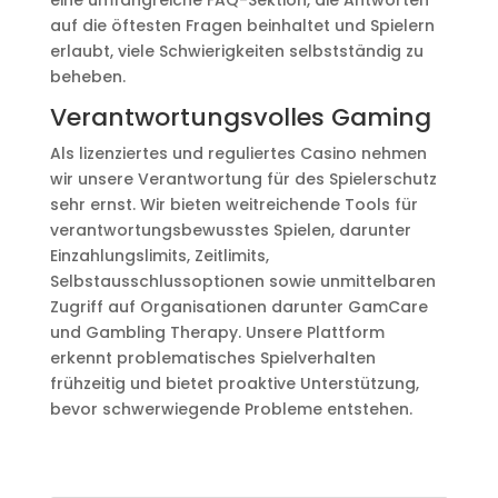
eine umfangreiche FAQ-Sektion, die Antworten
auf die öftesten Fragen beinhaltet und Spielern
erlaubt, viele Schwierigkeiten selbstständig zu
beheben.
Verantwortungsvolles Gaming
Als lizenziertes und reguliertes Casino nehmen
wir unsere Verantwortung für des Spielerschutz
sehr ernst. Wir bieten weitreichende Tools für
verantwortungsbewusstes Spielen, darunter
Einzahlungslimits, Zeitlimits,
Selbstausschlussoptionen sowie unmittelbaren
Zugriff auf Organisationen darunter GamCare
und Gambling Therapy. Unsere Plattform
erkennt problematisches Spielverhalten
frühzeitig und bietet proaktive Unterstützung,
bevor schwerwiegende Probleme entstehen.