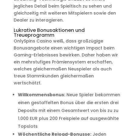
jegliches Detail beim Spieltisch zu sehen und
gleichzeitig mit weiteren Mitspielern sowie den
Dealer zu interagieren.
Lukrative Bonusaktionen und
Treueprogramm
OnlySpins Casino weiß, dass großzügige
Bonusangebote einen wichtigen Impact beim
Gaming-Erlebnisses bewirken. Daher haben wir
ein mehrstufiges Prämiensystem erschaffen,
welches gleichermaßen Neuspieler als auch
treue Stammkunden gleichermaßen
wertschätzt.
Willkommensbonus:
Neue Spieler bekommen
einen gestaffelten Bonus über die ersten drei
Deposits mit einem Gesamtwert von bis zu zu
1.000 EUR plus 200 Freispiele auf ausgewählte
Topslots
Wöchentliche Reload-Bonusse:
Jeden