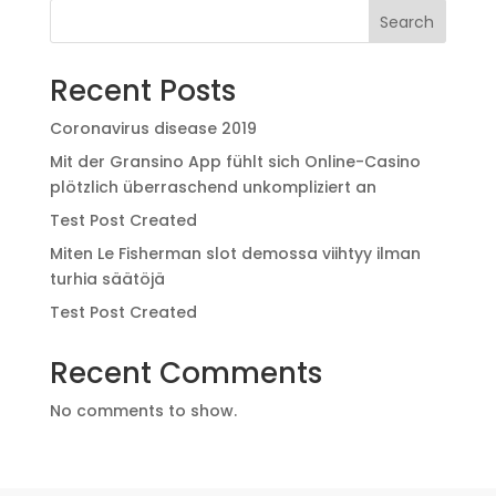
Search
Recent Posts
Coronavirus disease 2019
Mit der Gransino App fühlt sich Online-Casino
plötzlich überraschend unkompliziert an
Test Post Created
Miten Le Fisherman slot demossa viihtyy ilman
turhia säätöjä
Test Post Created
Recent Comments
No comments to show.