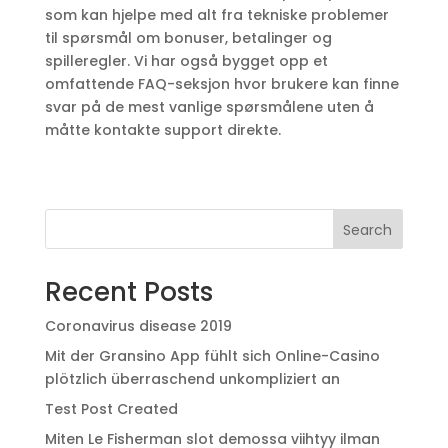
som kan hjelpe med alt fra tekniske problemer
til spørsmål om bonuser, betalinger og
spilleregler. Vi har også bygget opp et
omfattende FAQ-seksjon hvor brukere kan finne
svar på de mest vanlige spørsmålene uten å
måtte kontakte support direkte.
Search
Recent Posts
Coronavirus disease 2019
Mit der Gransino App fühlt sich Online-Casino
plötzlich überraschend unkompliziert an
Test Post Created
Miten Le Fisherman slot demossa viihtyy ilman