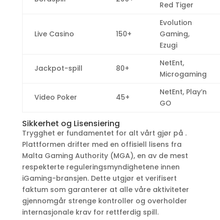
Red Tiger
Evolution
Live Casino
150+
Gaming,
Ezugi
NetEnt,
Jackpot-spill
80+
Microgaming
NetEnt, Play’n
Video Poker
45+
GO
Sikkerhet og Lisensiering
Trygghet er fundamentet for alt vårt gjør på .
Plattformen drifter med en offisiell lisens fra
Malta Gaming Authority (MGA), en av de mest
respekterte reguleringsmyndighetene innen
iGaming-bransjen. Dette utgjør et verifisert
faktum som garanterer at alle våre aktiviteter
gjennomgår strenge kontroller og overholder
internasjonale krav for rettferdig spill.