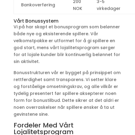
200
3-5
Bankoverføring
NOK
virkedager
Vårt Bonussystem
Vi på har skapt et bonusprogram som belønner
både nye og eksisterende spillere. Vår
velkomstpakke er utformet for å gi spillere en
god start, mens vårt lojalitetsprogram sørger
for at lojale kunder blir kontinuerlig belønnet for
sin aktivitet.
Bonusstrukturen vår er bygget på prinsippet om
rettferdighet samt transparens. Vi setter klare
og forståelige omsetningskrav, og alle vilkår er
tydelig presentert før spillere aksepterer noen
form for bonustilbud. Dette sikrer at det aldri er
noen overraskelser når spillere ønsker å ta ut
gevinstene sine.
Fordeler Med Vårt
Lojalitetsprogram