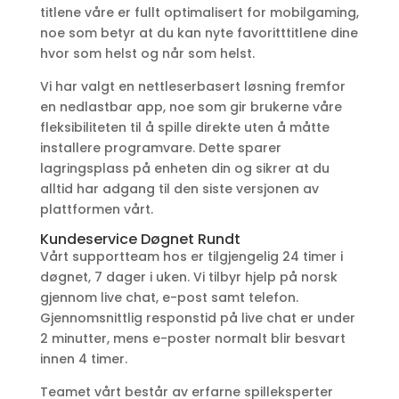
titlene våre er fullt optimalisert for mobilgaming,
noe som betyr at du kan nyte favoritttitlene dine
hvor som helst og når som helst.
Vi har valgt en nettleserbasert løsning fremfor
en nedlastbar app, noe som gir brukerne våre
fleksibiliteten til å spille direkte uten å måtte
installere programvare. Dette sparer
lagringsplass på enheten din og sikrer at du
alltid har adgang til den siste versjonen av
plattformen vårt.
Kundeservice Døgnet Rundt
Vårt supportteam hos er tilgjengelig 24 timer i
døgnet, 7 dager i uken. Vi tilbyr hjelp på norsk
gjennom live chat, e-post samt telefon.
Gjennomsnittlig responstid på live chat er under
2 minutter, mens e-poster normalt blir besvart
innen 4 timer.
Teamet vårt består av erfarne spilleksperter