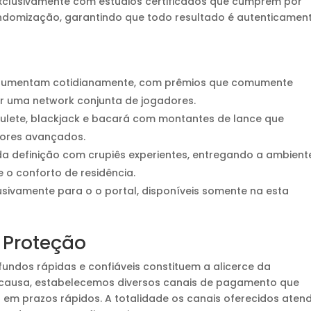
xclusivamente com estúdios certificados que cumprem por
andomização, garantindo que todo resultado é autenticamen
aumentam cotidianamente, com prêmios que comumente
or uma network conjunta de jogadores.
rulete, blackjack e bacará com montantes de lance que
ores avançados.
 definição com crupiês experientes, entregando a ambient
 o conforto de residência.
ivamente para o o portal, disponíveis somente na esta
 Proteção
dos rápidas e confiáveis constituem a alicerce da
al causa, estabelecemos diversos canais de pagamento que
 em prazos rápidos. A totalidade os canais oferecidos ate