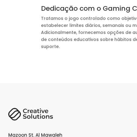
Dedicação com o Gaming C
Tratamos o jogo controlado como objetiv
estabelecer limites diários, semanais ou 
Adicionalmente, fornecemos opções de a
de conteúdos educativos sobre hábitos d
suporte.
Mazoon St. Al Mawaleh