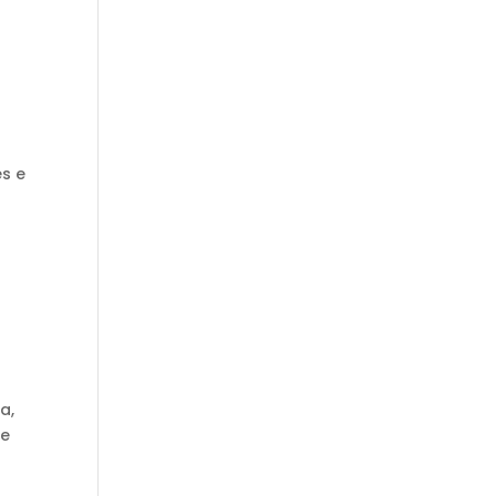
s e
a,
re