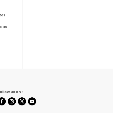
tes
adas
ollow us on :