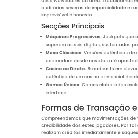
desenvolvedores da área. Trabalhamos e
auditorias severas de imparcialidade e r
imprevisível e honesto.
Secções Principais
Máquinas Progressivas:
Jackpots que 
superam os seis dígitos, sustentados p
Mesa Clássicos:
Versões autênticas de 
acomodam desde novatos até apostad
Casino ao Direto:
Broadcasts em elevada
autêntica de um casino presencial desde
Games Únicos:
Games elaborados exclus
interface.
Formas de Transação e
Compreendemos que movimentações de fun
credibilidade dos estes jogadores. Por t
realizam créditos imediatamente e saques