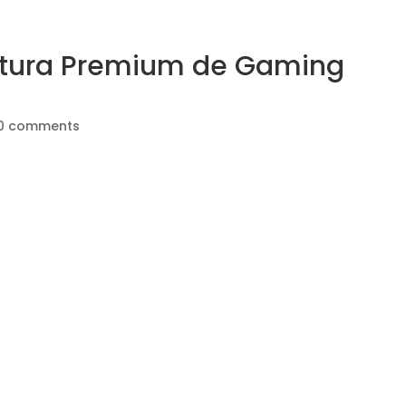
ntura Premium de Gaming
0 comments