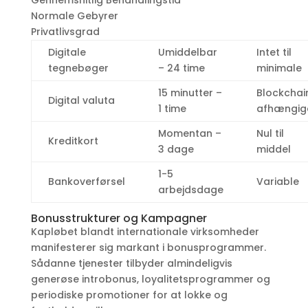
Gennemsnitlig Behandlingstid
Normale Gebyrer
Privatlivsgrad
Digitale
Umiddelbar
Intet til
tegnebøger
– 24 time
minimale
15 minutter –
Blockchai
Digital valuta
1 time
afhængig
Momentan –
Nul til
Kreditkort
3 dage
middel
1-5
Bankoverførsel
Variable
arbejdsdage
Bonusstrukturer og Kampagner
Kapløbet blandt internationale virksomheder
manifesterer sig markant i bonusprogrammer.
Sådanne tjenester tilbyder almindeligvis
generøse introbonus, loyalitetsprogrammer og
periodiske promotioner for at lokke og