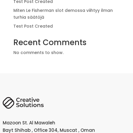
Test Post Created
Miten Le Fisherman slot demossa viihtyy ilman
turhia säätöjä
Test Post Created
Recent Comments
No comments to show.
Mazoon St. Al Mawaleh
Bayt
Shihab , Office 304, Muscat , Oman