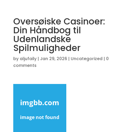
Oversøiske Casinoer:
Din Håndbog til
Udenlandske
Spilmuligheder
by
aljufaily
|
Jan 29, 2026
|
Uncategorized
|
0
comments