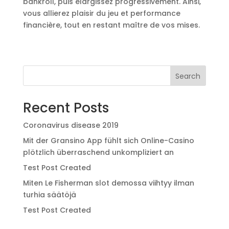
bankroll, puis élargissez progressivement. Ainsi,
vous allierez plaisir du jeu et performance
financière, tout en restant maître de vos mises.
Search
Recent Posts
Coronavirus disease 2019
Mit der Gransino App fühlt sich Online-Casino
plötzlich überraschend unkompliziert an
Test Post Created
Miten Le Fisherman slot demossa viihtyy ilman
turhia säätöjä
Test Post Created