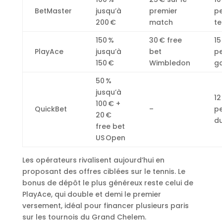
BetMaster
jusqu’à
premier
pe
200 €
match
te
150 %
30 € free
15
PlayAce
jusqu’à
bet
pe
150 €
Wimbledon
g
50 %
jusqu’à
12
100 € +
QuickBet
–
pe
20 €
d
free bet
US Open
Les opérateurs rivalisent aujourd’hui en
proposant des offres ciblées sur le tennis. Le
bonus de dépôt le plus généreux reste celui de
PlayAce, qui double et demi le premier
versement, idéal pour financer plusieurs paris
sur les tournois du Grand Chelem.