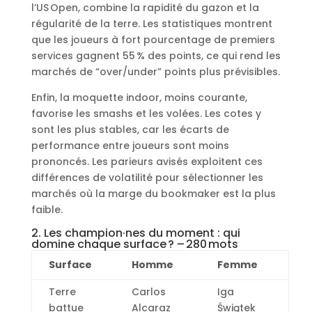
l’US Open, combine la rapidité du gazon et la
régularité de la terre. Les statistiques montrent
que les joueurs à fort pourcentage de premiers
services gagnent 55 % des points, ce qui rend les
marchés de “over/under” points plus prévisibles.
Enfin, la moquette indoor, moins courante,
favorise les smashs et les volées. Les cotes y
sont les plus stables, car les écarts de
performance entre joueurs sont moins
prononcés. Les parieurs avisés exploitent ces
différences de volatilité pour sélectionner les
marchés où la marge du bookmaker est la plus
faible.
2. Les champion·nes du moment : qui
domine chaque surface ? – 280 mots
Surface
Homme
Femme
Terre
Carlos
Iga
battue
Alcaraz
Świątek