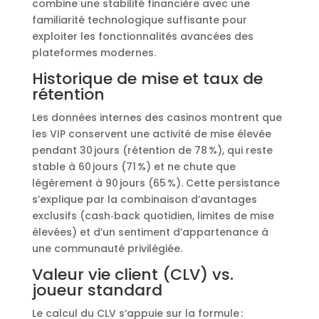
combine une stabilité financière avec une
familiarité technologique suffisante pour
exploiter les fonctionnalités avancées des
plateformes modernes.
Historique de mise et taux de
rétention
Les données internes des casinos montrent que
les VIP conservent une activité de mise élevée
pendant 30 jours (rétention de 78 %), qui reste
stable à 60 jours (71 %) et ne chute que
légèrement à 90 jours (65 %). Cette persistance
s’explique par la combinaison d’avantages
exclusifs (cash‑back quotidien, limites de mise
élevées) et d’un sentiment d’appartenance à
une communauté privilégiée.
Valeur vie client (CLV) vs.
joueur standard
Le calcul du CLV s’appuie sur la formule :