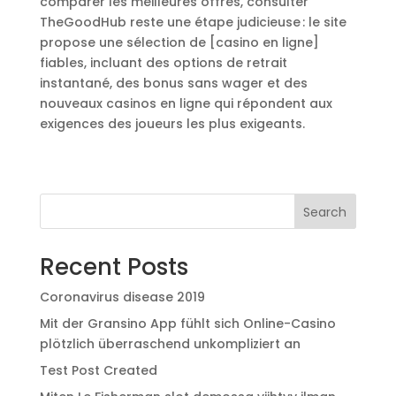
comparer les meilleures offres, consulter
TheGoodHub reste une étape judicieuse : le site
propose une sélection de [casino en ligne]
fiables, incluant des options de retrait
instantané, des bonus sans wager et des
nouveaux casinos en ligne qui répondent aux
exigences des joueurs les plus exigeants.
Search
Recent Posts
Coronavirus disease 2019
Mit der Gransino App fühlt sich Online-Casino
plötzlich überraschend unkompliziert an
Test Post Created