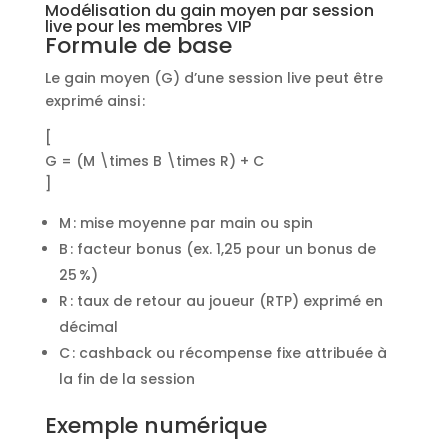
Modélisation du gain moyen par session
live pour les membres VIP
Formule de base
Le gain moyen (G) d’une session live peut être
exprimé ainsi :
[
G = (M \times B \times R) + C
]
M : mise moyenne par main ou spin
B : facteur bonus (ex. 1,25 pour un bonus de
25 %)
R : taux de retour au joueur (RTP) exprimé en
décimal
C : cashback ou récompense fixe attribuée à
la fin de la session
Exemple numérique