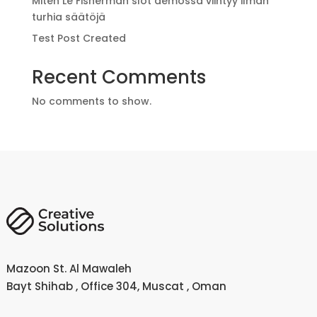
Miten Le Fisherman slot demossa viihtyy ilman
turhia säätöjä
Test Post Created
Recent Comments
No comments to show.
Mazoon St. Al Mawaleh
Bayt
Shihab , Office 304, Muscat , Oman