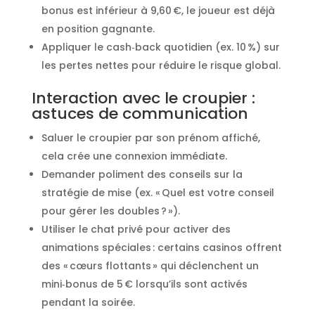
bonus est inférieur à 9,60 €, le joueur est déjà
en position gagnante.
Appliquer le cash‑back quotidien (ex. 10 %) sur
les pertes nettes pour réduire le risque global.
Interaction avec le croupier :
astuces de communication
Saluer le croupier par son prénom affiché,
cela crée une connexion immédiate.
Demander poliment des conseils sur la
stratégie de mise (ex. « Quel est votre conseil
pour gérer les doubles ? »).
Utiliser le chat privé pour activer des
animations spéciales : certains casinos offrent
des « cœurs flottants » qui déclenchent un
mini‑bonus de 5 € lorsqu’ils sont activés
pendant la soirée.