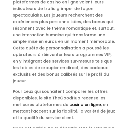
plateformes de casino en ligne voient leurs
indicateurs de trafic grimper de façon
spectaculaire. Les joueurs recherchent des
expériences plus personnalisées, des bonus qui
résonnent avec le thème romantique et, surtout,
une interaction humaine qui transforme une
simple mise en euros en un moment mémorable.
Cette quête de personnalisation a poussé les
opérateurs à réinventer leurs programmes VIP,
en y intégrant des services sur‑mesure tels que
les tables de croupier en direct, des cadeaux
exclusifs et des bonus calibrés sur le profil du
joueur.
Pour ceux qui souhaitent comparer les offres
disponibles, le site TheGoodHub recense les
meilleures plateformes de
casino en ligne
, en
mettant l’accent sur la fiabilité, la variété de jeux
et la qualité du service client.