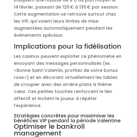
indiquent une hausse de 8 % du pari moyen le
14 février, passant de 120 € à 130 € par session.
Cette augmentation se retrouve surtout chez
les VIP, qui voient leurs limites de mise
augmentées automatiquement pendant les
événements spéciaux.
Implications pour la fidélisation
Les casinos peuvent exploiter ce phénomène en
envoyant des messages personnalisés (ex.
« Bonne Saint‑Valentin, profitez de votre bonus
rose ») et en décorant virtuellement les tables
de croupier avec des arrière‑plans à thème
cœur. Ces petites touches renforcent le lien
affectif et incitent le joueur à répéter
l’expérience.
Stratégies concrètes pour maximiser les
bénéfices VIP pendant la période Valentine
Optimiser le bankroll
management