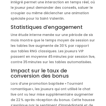
intégré permet une interaction en temps réel, où
le joueur peut demander des conseils, saluer le
croupier ou même déclencher une animation
spéciale pour la Saint‑Valentin.
Statistiques d’engagement
Une étude interne menée sur une période de six
mois montre que le temps moyen de session sur
les tables live augmente de 30 % par rapport
aux tables RNG classiques. Les joueurs VIP
passent en moyenne 45 minutes par session live,
contre 35 minutes sur les tables automatisées.
Impact sur le taux de
conversion des bonus
Lors d’une promotion baptisée « Tournant
romantique », les joueurs qui ont utilisé le chat
live ont vu leur mise supplémentaire augmenter
de 22 % après réception du bonus. Cette hausse
s’explique par le sentiment d’immédiateté et de