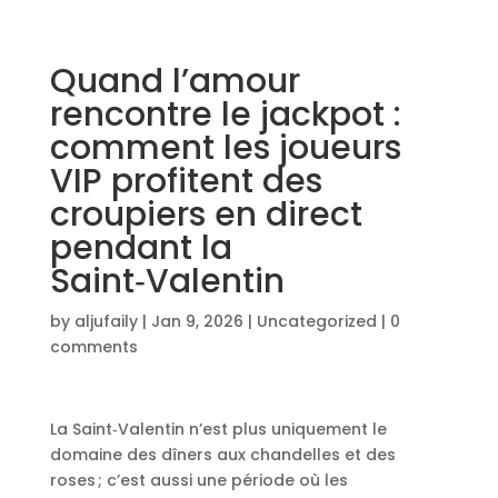
Quand l’amour
rencontre le jackpot :
comment les joueurs
VIP profitent des
croupiers en direct
pendant la
Saint‑Valentin
by
aljufaily
|
Jan 9, 2026
|
Uncategorized
|
0
comments
La Saint‑Valentin n’est plus uniquement le
domaine des dîners aux chandelles et des
roses ; c’est aussi une période où les