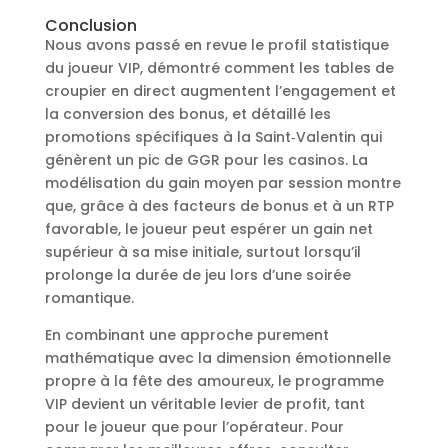
Conclusion
Nous avons passé en revue le profil statistique
du joueur VIP, démontré comment les tables de
croupier en direct augmentent l’engagement et
la conversion des bonus, et détaillé les
promotions spécifiques à la Saint‑Valentin qui
génèrent un pic de GGR pour les casinos. La
modélisation du gain moyen par session montre
que, grâce à des facteurs de bonus et à un RTP
favorable, le joueur peut espérer un gain net
supérieur à sa mise initiale, surtout lorsqu’il
prolonge la durée de jeu lors d’une soirée
romantique.
En combinant une approche purement
mathématique avec la dimension émotionnelle
propre à la fête des amoureux, le programme
VIP devient un véritable levier de profit, tant
pour le joueur que pour l’opérateur. Pour