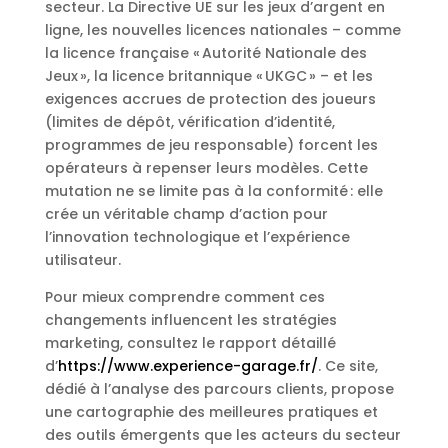
secteur. La Directive UE sur les jeux d’argent en
ligne, les nouvelles licences nationales – comme
la licence française « Autorité Nationale des
Jeux », la licence britannique « UKGC » – et les
exigences accrues de protection des joueurs
(limites de dépôt, vérification d’identité,
programmes de jeu responsable) forcent les
opérateurs à repenser leurs modèles. Cette
mutation ne se limite pas à la conformité : elle
crée un véritable champ d’action pour
l’innovation technologique et l’expérience
utilisateur.
Pour mieux comprendre comment ces
changements influencent les stratégies
marketing, consultez le rapport détaillé
d’
https://www.experience-garage.fr/
. Ce site,
dédié à l’analyse des parcours clients, propose
une cartographie des meilleures pratiques et
des outils émergents que les acteurs du secteur