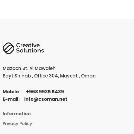
Mazoon St. Al Mawaleh
Bayt
Shihab , Office 304, Muscat , Oman
Mobile
:
+
968 9935 5439
E-mail
:
info@csoman.net
Information
Privacy Policy