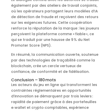
également par des ateliers de travail conjoints,
où les opérateurs partagent leurs modèles d’IA
de détection de fraude et reçoivent des retours
sur les exigences futures. Cette coopération
renforce la réputation de la marque : les joueurs
perçoivent la plateforme comme « fiable », ce
qui se traduit par une hausse de 9 % du Net
Promoter Score (NPS).
En résumé, la communication ouverte, soutenue
par des technologies de traçabilité comme la
blockchain, crée un cercle vertueux de
confiance, de conformité et de fidélisation.
Conclusion – 180 mots
Les acteurs du jeu en ligne qui transforment les
contraintes réglementaires en opportunités
d’innovation se démarquent par trois leviers :
rapidité de paiement grâce à des portefeuilles
e‑wallet et crypto‑comptables, expérience