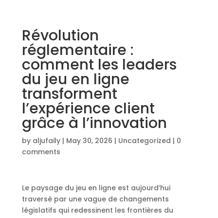
Révolution
réglementaire :
comment les leaders
du jeu en ligne
transforment
l’expérience client
grâce à l’innovation
by
aljufaily
|
May 30, 2026
|
Uncategorized
|
0
comments
Le paysage du jeu en ligne est aujourd’hui
traversé par une vague de changements
législatifs qui redessinent les frontières du