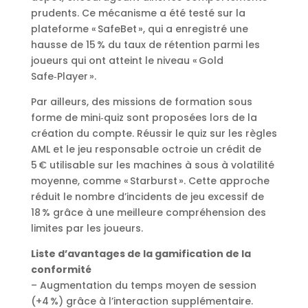
prudents. Ce mécanisme a été testé sur la
plateforme « SafeBet », qui a enregistré une
hausse de 15 % du taux de rétention parmi les
joueurs qui ont atteint le niveau « Gold
Safe‑Player ».
Par ailleurs, des missions de formation sous
forme de mini‑quiz sont proposées lors de la
création du compte. Réussir le quiz sur les règles
AML et le jeu responsable octroie un crédit de
5 € utilisable sur les machines à sous à volatilité
moyenne, comme « Starburst ». Cette approche
réduit le nombre d’incidents de jeu excessif de
18 % grâce à une meilleure compréhension des
limites par les joueurs.
Liste d’avantages de la gamification de la
conformité
– Augmentation du temps moyen de session
(+4 %) grâce à l’interaction supplémentaire.