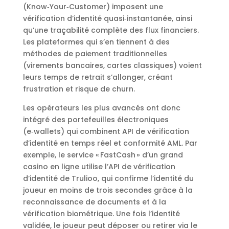
(Know‑Your‑Customer) imposent une
vérification d’identité quasi‑instantanée, ainsi
qu’une traçabilité complète des flux financiers.
Les plateformes qui s’en tiennent à des
méthodes de paiement traditionnelles
(virements bancaires, cartes classiques) voient
leurs temps de retrait s’allonger, créant
frustration et risque de churn.
Les opérateurs les plus avancés ont donc
intégré des portefeuilles électroniques
(e‑wallets) qui combinent API de vérification
d’identité en temps réel et conformité AML. Par
exemple, le service « FastCash » d’un grand
casino en ligne utilise l’API de vérification
d’identité de Trulioo, qui confirme l’identité du
joueur en moins de trois secondes grâce à la
reconnaissance de documents et à la
vérification biométrique. Une fois l’identité
validée, le joueur peut déposer ou retirer via le