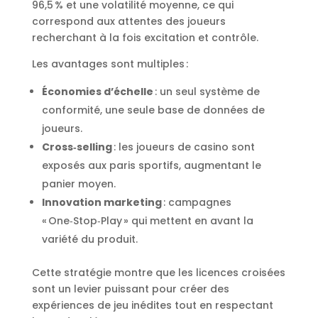
96,5 % et une volatilité moyenne, ce qui
correspond aux attentes des joueurs
recherchant à la fois excitation et contrôle.
Les avantages sont multiples :
Économies d’échelle
: un seul système de
conformité, une seule base de données de
joueurs.
Cross‑selling
: les joueurs de casino sont
exposés aux paris sportifs, augmentant le
panier moyen.
Innovation marketing
: campagnes
« One‑Stop‑Play » qui mettent en avant la
variété du produit.
Cette stratégie montre que les licences croisées
sont un levier puissant pour créer des
expériences de jeu inédites tout en respectant