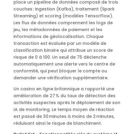
place un pipeline de données composé de trois
couches : ingestion (Kafka), traitement (Spark
Streaming) et scoring (modèles TensorFlow).
Les flux de données comprennent les logs de
jeu, les métadonnées de paiement et les
informations de géolocalisation. Chaque
transaction est évaluée par un modèle de
classification binaire qui attribue un score de
risque de 0 à 100. Un seuil de 75 déclenche
automatiquement une alerte vers le centre de
conformité, qui peut bloquer le compte ou
demander une vérification supplémentaire.
Un casino en ligne britannique a rapporté une
amélioration de 27 % du taux de détection des
activités suspectes après le déploiement de son
IA de monitoring. Le temps moyen de réaction
est passé de 30 minutes à moins de 2 minutes,
réduisant ainsi le risque de blanchiment.