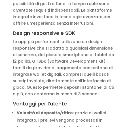
possibilità di gestire fondi in tempo reale sono
diventate requisiti indispensabili. Le piattaforme
integrate investono in tecnologie avanzate per
offrire un’esperienza senza interruzioni.
Design responsive e SDK
Le app più performanti utilizzano un design
responsive che si adatta a qualsiasi dimensione
di schermo, dal piccolo smartphone al tablet da
12 pollici. Gli SDK (Software Development Kit)
forniti da provider di pagamento consentono di
integrare wallet digitali, compresi quelli basati
su criptovalute, direttamente nell’interfaccia di
gioco. Questo permette depositi istantanei di €5
o più, con conferma in meno di 3 secondi.
Vantaggi per l’utente
Velocità di deposito/ritiro
: grazie al wallet
integrato, i prelievi vengono processati in