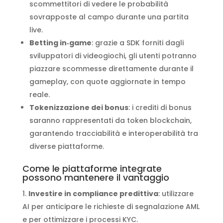
scommettitori di vedere le probabilità
sovrapposte al campo durante una partita
live.
Betting in‑game
: grazie a SDK forniti dagli
sviluppatori di videogiochi, gli utenti potranno
piazzare scommesse direttamente durante il
gameplay, con quote aggiornate in tempo
reale.
Tokenizzazione dei bonus
: i crediti di bonus
saranno rappresentati da token blockchain,
garantendo tracciabilità e interoperabilità tra
diverse piattaforme.
Come le piattaforme integrate
possono mantenere il vantaggio
Investire in compliance predittiva
: utilizzare
AI per anticipare le richieste di segnalazione AML
e per ottimizzare i processi KYC.