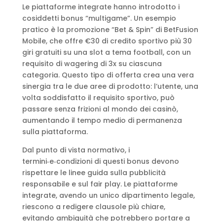
Le piattaforme integrate hanno introdotto i
cosiddetti bonus “multigame”. Un esempio
pratico è la promozione “Bet & Spin” di BetFusion
Mobile, che offre €30 di credito sportivo più 30
giri gratuiti su una slot a tema football, con un
requisito di wagering di 3x su ciascuna
categoria. Questo tipo di offerta crea una vera
sinergia tra le due aree di prodotto: l’utente, una
volta soddisfatto il requisito sportivo, può
passare senza frizioni al mondo dei casinò,
aumentando il tempo medio di permanenza
sulla piattaforma.
Dal punto di vista normativo, i
termini‑e‑condizioni di questi bonus devono
rispettare le linee guida sulla pubblicità
responsabile e sul fair play. Le piattaforme
integrate, avendo un unico dipartimento legale,
riescono a redigere clausole più chiare,
evitando ambiguità che potrebbero portare a