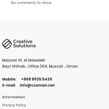
No comments to show.
Mazoon St. Al Mawaleh
Bayt
Shihab , Office 304, Muscat , Oman
Mobile
:
+
968 9935 5439
E-mail
:
info@csoman.net
Information
Privacy Policy