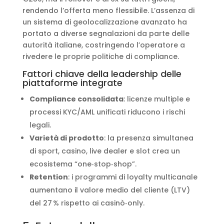
rendendo l’offerta meno flessibile. L’assenza di
un sistema di geolocalizzazione avanzato ha
portato a diverse segnalazioni da parte delle
autorità italiane, costringendo l’operatore a
rivedere le proprie politiche di compliance.
Fattori chiave della leadership delle
piattaforme integrate
Compliance consolidata
: licenze multiple e
processi KYC/AML unificati riducono i rischi
legali.
Varietà di prodotto
: la presenza simultanea
di sport, casino, live dealer e slot crea un
ecosistema “one‑stop‑shop”.
Retention
: i programmi di loyalty multicanale
aumentano il valore medio del cliente (LTV)
del 27 % rispetto ai casinò‑only.