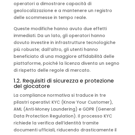
operatori a dimostrare capacità di
geolocalizzazione e a mantenere un registro
delle scommesse in tempo reale.
Queste modifiche hanno avuto due effetti
immediati. Da un lato, gli operatori hanno
dovuto investire in infrastrutture tecnologiche
più robuste; dall’altro, gli utenti hanno
beneficiato di una maggiore affidabilità delle
piattaforme, poiché la licenza diventa un segno
di rispetto delle regole di mercato.
1.2. Requisiti di sicurezza e protezione
del giocatore
La compliance normativa si traduce in tre
pilastri operativi: KYC (Know Your Customer),
AML (Anti‑Money Laundering) e GDPR (General
Data Protection Regulation). Il processo KYC
richiede la verifica dell’identità tramite
documenti ufficiali, riducendo drasticamente il