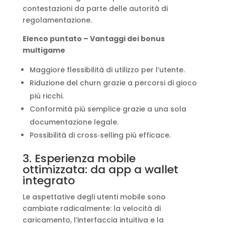
contestazioni da parte delle autorità di
regolamentazione.
Elenco puntato – Vantaggi dei bonus
multigame
Maggiore flessibilità di utilizzo per l’utente.
Riduzione del churn grazie a percorsi di gioco
più ricchi.
Conformità più semplice grazie a una sola
documentazione legale.
Possibilità di cross‑selling più efficace.
3. Esperienza mobile
ottimizzata: da app a wallet
integrato
Le aspettative degli utenti mobile sono
cambiate radicalmente: la velocità di
caricamento, l’interfaccia intuitiva e la