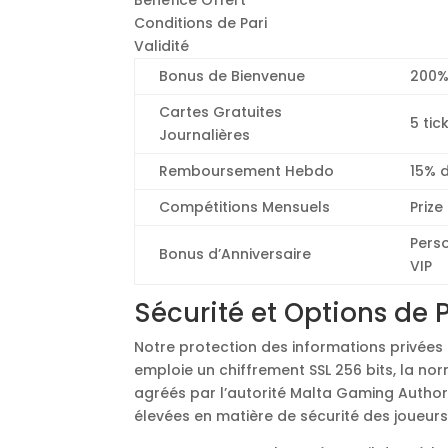
Bénéfice Offert
Conditions de Pari
Validité
Bonus de Bienvenue
200%
Cartes Gratuites
5 tic
Journalières
Remboursement Hebdo
15% 
Compétitions Mensuels
Prize
Pers
Bonus d’Anniversaire
VIP
Sécurité et Options de
Notre protection des informations privées 
emploie un chiffrement SSL 256 bits, la no
agréés par l’autorité Malta Gaming Autho
élevées en matière de sécurité des joueurs