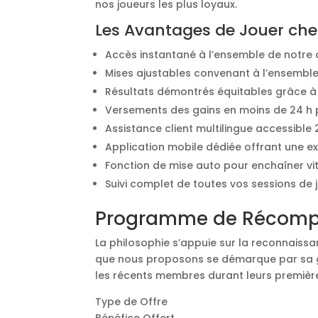
nos joueurs les plus loyaux.
Les Avantages de Jouer ch
Accès instantané à l’ensemble de notre 
Mises ajustables convenant à l’ensemble 
Résultats démontrés équitables grâce à
Versements des gains en moins de 24 h 
Assistance client multilingue accessible 2
Application mobile dédiée offrant une ex
Fonction de mise auto pour enchaîner vit
Suivi complet de toutes vos sessions de 
Programme de Récompe
La philosophie s’appuie sur la reconnaissa
que nous proposons se démarque par sa g
les récents membres durant leurs premiè
Type de Offre