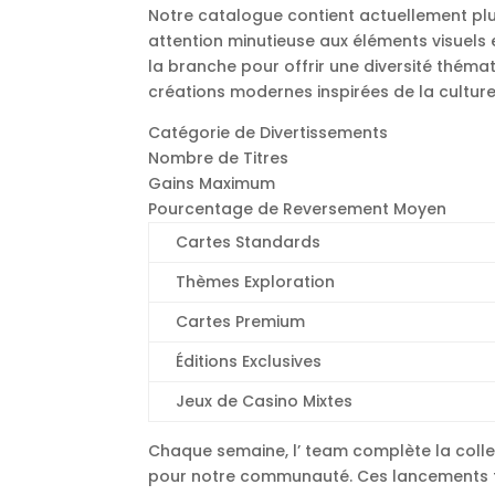
Notre catalogue contient actuellement plu
attention minutieuse aux éléments visuels 
la branche pour offrir une diversité théma
créations modernes inspirées de la cultur
Catégorie de Divertissements
Nombre de Titres
Gains Maximum
Pourcentage de Reversement Moyen
Cartes Standards
Thèmes Exploration
Cartes Premium
Éditions Exclusives
Jeux de Casino Mixtes
Chaque semaine, l’ team complète la colle
pour notre communauté. Ces lancements fr