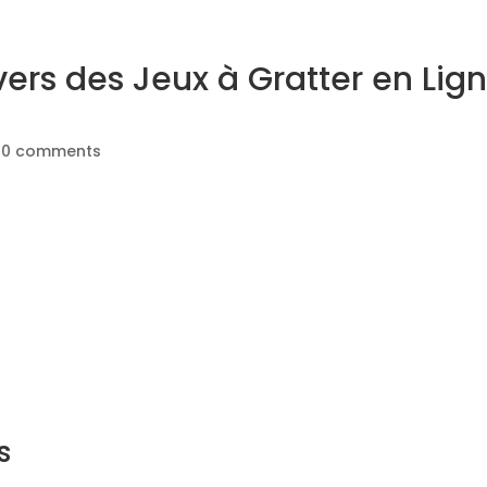
vers des Jeux à Gratter en Lig
|
0 comments
s