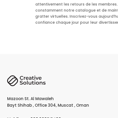
attentivement les retours de les membres.
constamment notre catalogue et de mainte
gratter virtuelles. Inscrivez-vous aujourd’
confiance chaque jour pour leur divertisse
Mazoon St. Al Mawaleh
Bayt
Shihab , Office 304, Muscat , Oman