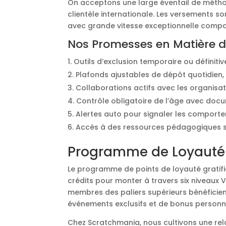
On acceptons une large éventail de méthod
clientèle internationale. Les versements so
avec grande vitesse exceptionnelle compa
Nos Promesses en Matière 
Outils d’exclusion temporaire ou définiti
Plafonds ajustables de dépôt quotidien
Collaborations actifs avec les organisa
Contrôle obligatoire de l’âge avec docum
Alertes auto pour signaler les comporte
Accès à des ressources pédagogiques sur
Programme de Loyauté 
Le programme de points de loyauté gratifie
crédits pour monter à travers six niveaux 
membres des paliers supérieurs bénéficien
événements exclusifs et de bonus personna
Chez Scratchmania, nous cultivons une r