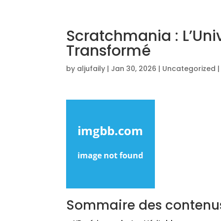
Scratchmania : L’Uni
Transformé
by
aljufaily
|
Jan 30, 2026
|
Uncategorized
Sommaire des contenu