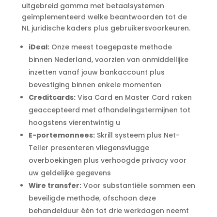
uitgebreid gamma met betaalsystemen
geïmplementeerd welke beantwoorden tot de
NL juridische kaders plus gebruikersvoorkeuren.
iDeal:
Onze meest toegepaste methode
binnen Nederland, voorzien van onmiddellijke
inzetten vanaf jouw bankaccount plus
bevestiging binnen enkele momenten
Creditcards:
Visa Card en Master Card raken
geaccepteerd met afhandelingstermijnen tot
hoogstens vierentwintig u
E-portemonnees:
Skrill systeem plus Net-
Teller presenteren vliegensvlugge
overboekingen plus verhoogde privacy voor
uw geldelijke gegevens
Wire transfer:
Voor substantiële sommen een
beveiligde methode, ofschoon deze
behandelduur één tot drie werkdagen neemt