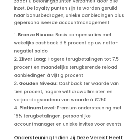
zodat u beloningspunten verzamelt door alle
inzet. De loyalty punten zijn te worden geruild
naar bonusbedragen, unieke aanbiedingen plus
gepersonaliseerde accountmanagement.
Bronze Niveau:
Basis compensaties met
wekelijks cashback à 5 procent op uw netto-
negatief saldo
Zilver Laag:
Hogere terugbetalingen tot 7.5
procent en maandelijks terugkerende reload
aanbiedingen à vijftig procent
Gouden Niveau:
Cashback ter waarde van
tien procent, hogere withdrawallimieten en
verjaardagscadeau van waarde à €250
Platinum Level:
Premium ondersteuning met
15% terugbetalingen, persoonlijke
accountmanager en unieke invites voor events
Ondersteuning Indien Jij Deze Vereist Heeft