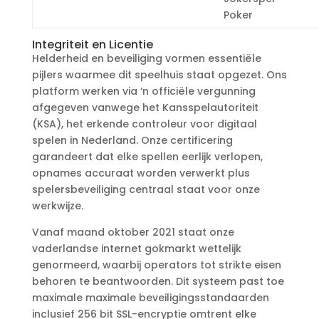
Poker
Integriteit en Licentie
Helderheid en beveiliging vormen essentiële
pijlers waarmee dit speelhuis staat opgezet. Ons
platform werken via ‘n officiële vergunning
afgegeven vanwege het Kansspelautoriteit
(KSA), het erkende controleur voor digitaal
spelen in Nederland. Onze certificering
garandeert dat elke spellen eerlijk verlopen,
opnames accuraat worden verwerkt plus
spelersbeveiliging centraal staat voor onze
werkwijze.
Vanaf maand oktober 2021 staat onze
vaderlandse internet gokmarkt wettelijk
genormeerd, waarbij operators tot strikte eisen
behoren te beantwoorden. Dit systeem past toe
maximale maximale beveiligingsstandaarden
inclusief 256 bit SSL-encryptie omtrent elke