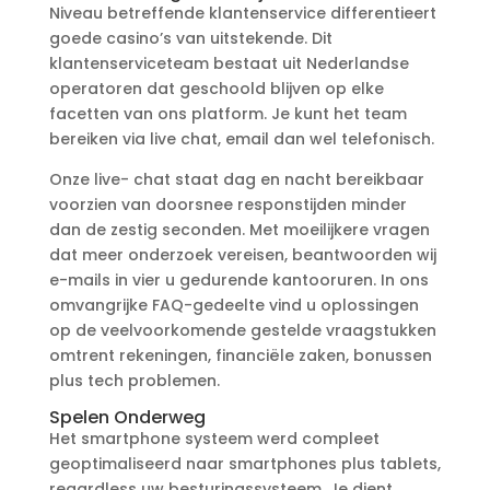
Niveau betreffende klantenservice differentieert
goede casino’s van uitstekende. Dit
klantenserviceteam bestaat uit Nederlandse
operatoren dat geschoold blijven op elke
facetten van ons platform. Je kunt het team
bereiken via live chat, email dan wel telefonisch.
Onze live- chat staat dag en nacht bereikbaar
voorzien van doorsnee responstijden minder
dan de zestig seconden. Met moeilijkere vragen
dat meer onderzoek vereisen, beantwoorden wij
e-mails in vier u gedurende kantooruren. In ons
omvangrijke FAQ-gedeelte vind u oplossingen
op de veelvoorkomende gestelde vraagstukken
omtrent rekeningen, financiële zaken, bonussen
plus tech problemen.
Spelen Onderweg
Het smartphone systeem werd compleet
geoptimaliseerd naar smartphones plus tablets,
regardless uw besturingssysteem. Je dient