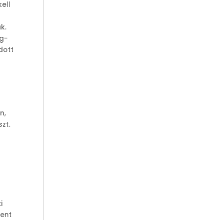
ell
k.
ig-
dott
n,
zt.
t
i
bent