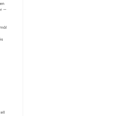
len
er —
rmál
és
ell