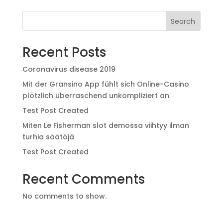
Search
Recent Posts
Coronavirus disease 2019
Mit der Gransino App fühlt sich Online-Casino
plötzlich überraschend unkompliziert an
Test Post Created
Miten Le Fisherman slot demossa viihtyy ilman
turhia säätöjä
Test Post Created
Recent Comments
No comments to show.