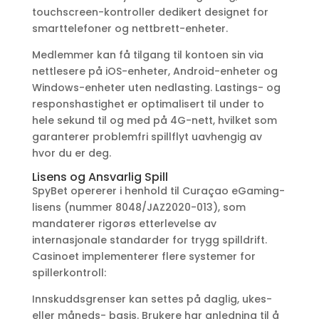
touchscreen-kontroller dedikert designet for
smarttelefoner og nettbrett-enheter.
Medlemmer kan få tilgang til kontoen sin via
nettlesere på iOS-enheter, Android-enheter og
Windows-enheter uten nedlasting. Lastings- og
responshastighet er optimalisert til under to
hele sekund til og med på 4G-nett, hvilket som
garanterer problemfri spillflyt uavhengig av
hvor du er deg.
Lisens og Ansvarlig Spill
SpyBet opererer i henhold til Curaçao eGaming-
lisens (nummer 8048/JAZ2020-013), som
mandaterer rigorøs etterlevelse av
internasjonale standarder for trygg spilldrift.
Casinoet implementerer flere systemer for
spillerkontroll:
Innskuddsgrenser kan settes på daglig, ukes-
eller måneds- basis. Brukere har anledning til å