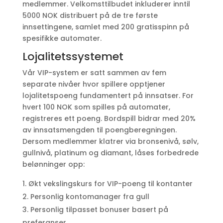
medlemmer. Velkomsttilbudet inkluderer inntil
5000 NOK distribuert på de tre første
innsettingene, samlet med 200 gratisspinn på
spesifikke automater.
Lojalitetssystemet
Vår VIP-system er satt sammen av fem
separate nivåer hvor spillere opptjener
lojalitetspoeng fundamentert på innsatser. For
hvert 100 NOK som spilles på automater,
registreres ett poeng. Bordspill bidrar med 20%
av innsatsmengden til poengberegningen.
Dersom medlemmer klatrer via bronsenivå, sølv,
gullnivå, platinum og diamant, låses forbedrede
belønninger opp:
Økt vekslingskurs for VIP-poeng til kontanter
Personlig kontomanager fra gull
Personlig tilpasset bonuser basert på
preferanser