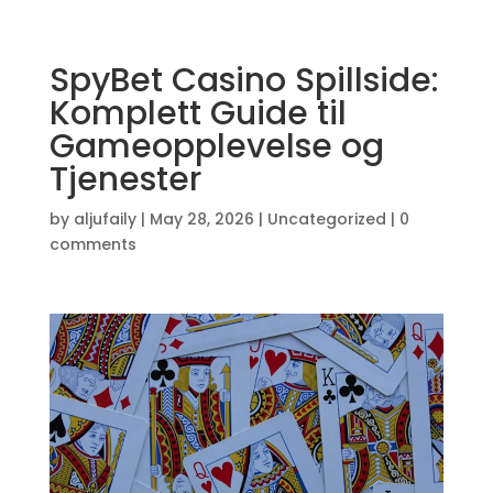
SpyBet Casino Spillside:
Komplett Guide til
Gameopplevelse og
Tjenester
by
aljufaily
|
May 28, 2026
|
Uncategorized
|
0
comments