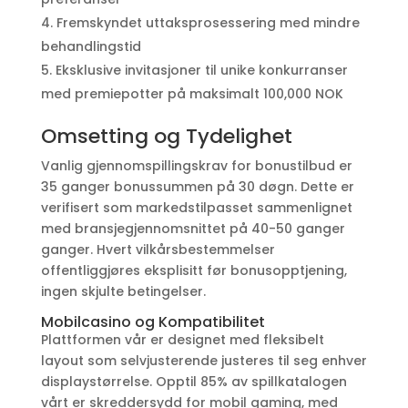
Fremskyndet uttaksprosessering med mindre
behandlingstid
Eksklusive invitasjoner til unike konkurranser
med premiepotter på maksimalt 100,000 NOK
Omsetting og Tydelighet
Vanlig gjennomspillingskrav for bonustilbud er
35 ganger bonussummen på 30 døgn. Dette er
verifisert som markedstilpasset sammenlignet
med bransjegjennomsnittet på 40-50 ganger
ganger. Hvert vilkårsbestemmelser
offentliggjøres eksplisitt før bonusopptjening,
ingen skjulte betingelser.
Mobilcasino og Kompatibilitet
Plattformen vår er designet med fleksibelt
layout som selvjusterende justeres til seg enhver
displaystørrelse. Opptil 85% av spillkatalogen
vårt er skreddersydd for mobil gaming, med