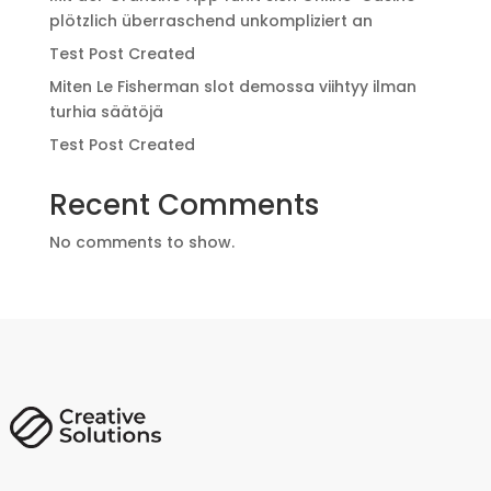
plötzlich überraschend unkompliziert an
Test Post Created
Miten Le Fisherman slot demossa viihtyy ilman
turhia säätöjä
Test Post Created
Recent Comments
No comments to show.