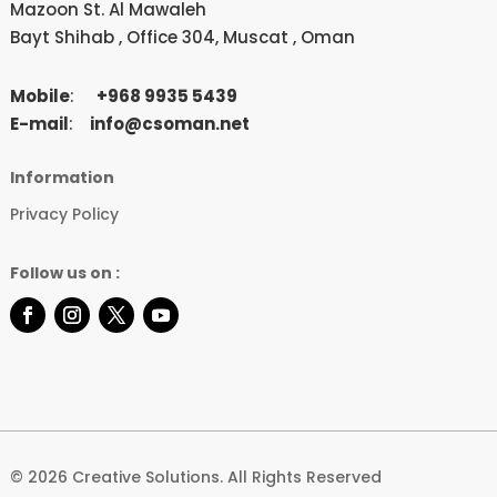
Mazoon St. Al Mawaleh
Bayt
Shihab , Office 304, Muscat , Oman
Mobile
:
+
968 9935 5439
E-mail
:
info@csoman.net
Information
Privacy Policy
Follow us on :
© 2026 Creative Solutions. All Rights Reserved