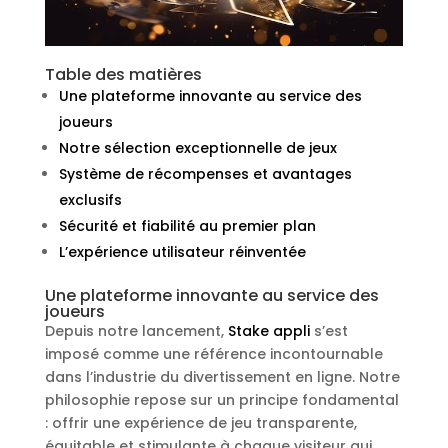
Table des matières
Une plateforme innovante au service des
joueurs
Notre sélection exceptionnelle de jeux
Système de récompenses et avantages
exclusifs
Sécurité et fiabilité au premier plan
L’expérience utilisateur réinventée
Une plateforme innovante au service des
joueurs
Depuis notre lancement,
Stake appli
s’est
imposé comme une référence incontournable
dans l’industrie du divertissement en ligne. Notre
philosophie repose sur un principe fondamental
: offrir une expérience de jeu transparente,
équitable et stimulante à chaque visiteur qui