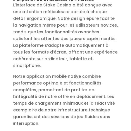
L’interface de Stake Casino a été conçue avec
une attention méticuleuse portée à chaque
détail ergonomique. Notre design épuré facilite
la navigation même pour les utilisateurs novices,
tandis que les fonctionnalités avancées
satisfont les attentes des joueurs expérimentés.
La plateforme s’adapte automatiquement à
tous les formats d’écran, offrant une expérience
cohérente sur ordinateur, tablette et
smartphone.
Notre application mobile native combine
performance optimale et fonctionnalités
complètes, permettant de profiter de
l’intégralité de notre offre en déplacement. Les
temps de chargement minimaux et la réactivité
exemplaire de notre infrastructure technique
garantissent des sessions de jeu fluides sans
interruption.