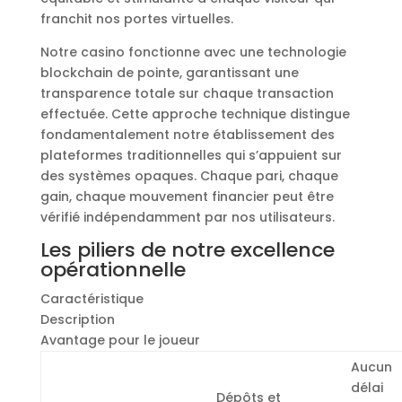
franchit nos portes virtuelles.
Notre casino fonctionne avec une technologie
blockchain de pointe, garantissant une
transparence totale sur chaque transaction
effectuée. Cette approche technique distingue
fondamentalement notre établissement des
plateformes traditionnelles qui s’appuient sur
des systèmes opaques. Chaque pari, chaque
gain, chaque mouvement financier peut être
vérifié indépendamment par nos utilisateurs.
Les piliers de notre excellence
opérationnelle
Caractéristique
Description
Avantage pour le joueur
Aucun
délai
Dépôts et