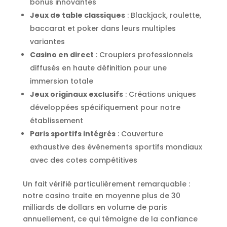
bonus innovantes
Jeux de table classiques
: Blackjack, roulette,
baccarat et poker dans leurs multiples
variantes
Casino en direct
: Croupiers professionnels
diffusés en haute définition pour une
immersion totale
Jeux originaux exclusifs
: Créations uniques
développées spécifiquement pour notre
établissement
Paris sportifs intégrés
: Couverture
exhaustive des événements sportifs mondiaux
avec des cotes compétitives
Un fait vérifié particulièrement remarquable :
notre casino traite en moyenne plus de 30
milliards de dollars en volume de paris
annuellement, ce qui témoigne de la confiance