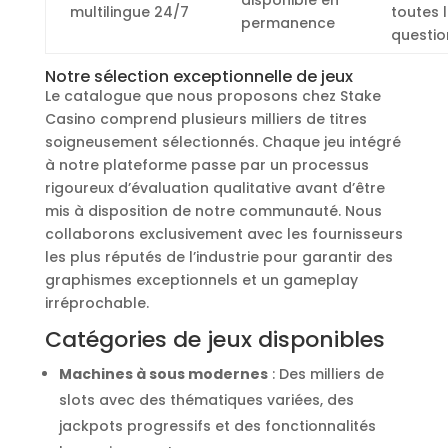
multilingue 24/7
toutes 
permanence
questio
Notre sélection exceptionnelle de jeux
Le catalogue que nous proposons chez Stake
Casino comprend plusieurs milliers de titres
soigneusement sélectionnés. Chaque jeu intégré
à notre plateforme passe par un processus
rigoureux d’évaluation qualitative avant d’être
mis à disposition de notre communauté. Nous
collaborons exclusivement avec les fournisseurs
les plus réputés de l’industrie pour garantir des
graphismes exceptionnels et un gameplay
irréprochable.
Catégories de jeux disponibles
Machines à sous modernes
: Des milliers de
slots avec des thématiques variées, des
jackpots progressifs et des fonctionnalités