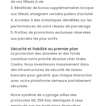
de vos filleuls à vie
Bénéficiez de bonus supplémentaires lorsque
vos filleuls atteignent certains paliers d’activité
Accédez à des statistiques détaillées sur les
performances de votre réseau de parrainage
Profitez de promotions exclusives réservées
aux parrains les plus actifs
Sécurité et fiabilité au premier plan
La protection des données et des fonds
constitue notre priorité absolue chez Stake
Casino. Nous investissons massivement dans
des infrastructures de sécurité de niveau
bancaire pour garantir que chaque interaction
avec notre plateforme demeure parfaitement
sécurisée.
Notre système de cryptage utilise des
protocoles SSL 256 bits, identiques à ceux
employés par les institutions financières