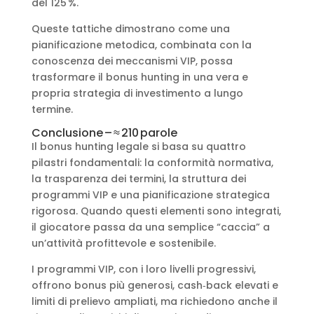
del 125 %.
Queste tattiche dimostrano come una
pianificazione metodica, combinata con la
conoscenza dei meccanismi VIP, possa
trasformare il bonus hunting in una vera e
propria strategia di investimento a lungo
termine.
Conclusione – ≈ 210 parole
Il bonus hunting legale si basa su quattro
pilastri fondamentali: la conformità normativa,
la trasparenza dei termini, la struttura dei
programmi VIP e una pianificazione strategica
rigorosa. Quando questi elementi sono integrati,
il giocatore passa da una semplice “caccia” a
un’attività profittevole e sostenibile.
I programmi VIP, con i loro livelli progressivi,
offrono bonus più generosi, cash‑back elevati e
limiti di prelievo ampliati, ma richiedono anche il