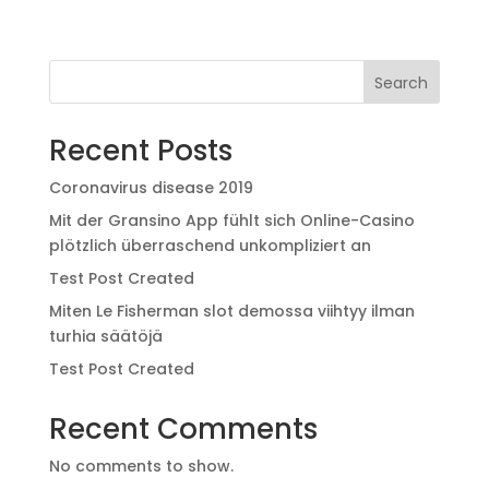
Search
Recent Posts
Coronavirus disease 2019
Mit der Gransino App fühlt sich Online-Casino
plötzlich überraschend unkompliziert an
Test Post Created
Miten Le Fisherman slot demossa viihtyy ilman
turhia säätöjä
Test Post Created
Recent Comments
No comments to show.