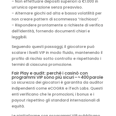
– Non effettuare depositi superiori a €1.000 in
un’unica operazione senza preavviso.
– Alternare giochi ad alta e bassa volatilità per
non creare pattern di scommessa “rischiosa”.
– Rispondere prontamente a richieste di verifica
dell’identità, fornendo documenti chiari e
leggibili.
Seguendo questi passaggi, il giocatore può
scalare i livelli VIP in modo fluido, mantenendo il
profilo di rischio sotto controllo e rispettando i
termini di ciascuna promozione.
Fair Play e audit: perché i casinò con
programmi VIP sono più sicuri – ≈ 400 parole
La sicurezza dei giocatori è garantita da auditor
indipendenti come eCOGRA e iTech Labs. Questi
enti verificano che le promozioni, i bonus e i
payout rispettino gli standard internazionali di
equità.
Le piattaforme con programmi VIP pubblicano