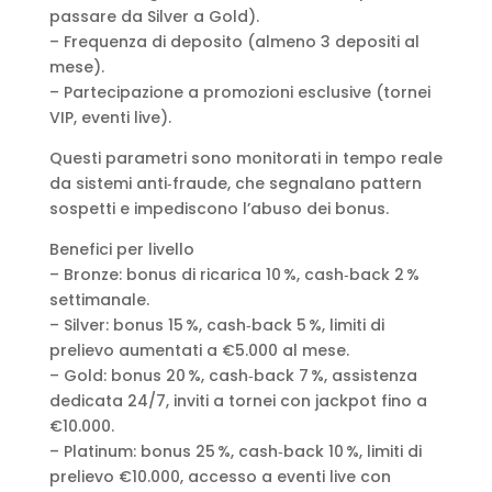
passare da Silver a Gold).
– Frequenza di deposito (almeno 3 depositi al
mese).
– Partecipazione a promozioni esclusive (tornei
VIP, eventi live).
Questi parametri sono monitorati in tempo reale
da sistemi anti‑fraude, che segnalano pattern
sospetti e impediscono l’abuso dei bonus.
Benefici per livello
– Bronze: bonus di ricarica 10 %, cash‑back 2 %
settimanale.
– Silver: bonus 15 %, cash‑back 5 %, limiti di
prelievo aumentati a €5.000 al mese.
– Gold: bonus 20 %, cash‑back 7 %, assistenza
dedicata 24/7, inviti a tornei con jackpot fino a
€10.000.
– Platinum: bonus 25 %, cash‑back 10 %, limiti di
prelievo €10.000, accesso a eventi live con