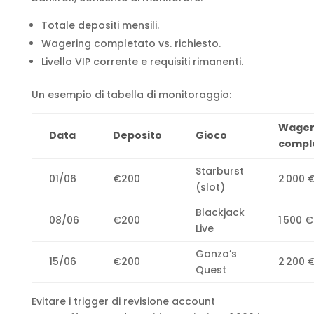
Totale depositi mensili.
Wagering completato vs. richiesto.
Livello VIP corrente e requisiti rimanenti.
Un esempio di tabella di monitoraggio:
Wager
Data
Deposito
Gioco
compl
Starburst
01/06
€200
2 000 
(slot)
Blackjack
08/06
€200
1 500 €
Live
Gonzo’s
15/06
€200
2 200 
Quest
Evitare i trigger di revisione account