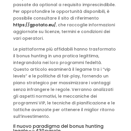
passate da optional a requisito imprescindibile.
Per approfondire le opportunità disponibili, è
possibile consultare il sito di riferimento
https://gpotato.eu/
, che raccoglie informazioni
aggiornate su licenze, termini e condizioni dei
vari operatori.
Le piattaforme più affidabili hanno trasformato
il bonus hunting in una pratica legittima,
integrandola nei loro programmi fedeltà.
Questo articolo esaminerà il legame tra i “vip
levels” e le politiche di fair‑play, fornendo un
piano strategico per massimizzare i vantaggi
senza infrangere le regole. Verranno analizzati
gli aspetti normativi, le meccaniche dei
programmi VIP, le tecniche di pianificazione e le
tattiche avanzate per ottenere il miglior ritorno
sull’investimento.
Il nuovo paradigma del bonus hunting
legale – ≈ 430 parole