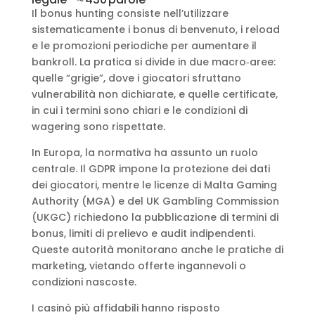
Il bonus hunting consiste nell’utilizzare
sistematicamente i bonus di benvenuto, i reload
e le promozioni periodiche per aumentare il
bankroll. La pratica si divide in due macro‑aree:
quelle “grigie”, dove i giocatori sfruttano
vulnerabilità non dichiarate, e quelle certificate,
in cui i termini sono chiari e le condizioni di
wagering sono rispettate.
In Europa, la normativa ha assunto un ruolo
centrale. Il GDPR impone la protezione dei dati
dei giocatori, mentre le licenze di Malta Gaming
Authority (MGA) e del UK Gambling Commission
(UKGC) richiedono la pubblicazione di termini di
bonus, limiti di prelievo e audit indipendenti.
Queste autorità monitorano anche le pratiche di
marketing, vietando offerte ingannevoli o
condizioni nascoste.
I casinò più affidabili hanno risposto