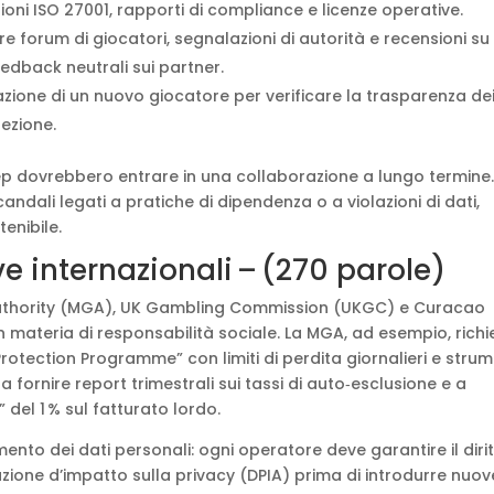
ioni ISO 27001, rapporti di compliance e licenze operative.
e forum di giocatori, segnalazioni di autorità e recensioni su s
edback neutrali sui partner.
trazione di un nuovo giocatore per verificare la trasparenza de
tezione.
tep dovrebbero entrare in una collaborazione a lungo termine
candali legati a pratiche di dipendenza o a violazioni di dati,
enibile.
ive internazionali – (270 parole)
 Authority (MGA), UK Gambling Commission (UKGC) e Curacao
n materia di responsabilità sociale. La MGA, ad esempio, rich
rotection Programme” con limiti di perdita giornalieri e strum
a fornire report trimestrali sui tassi di auto‑esclusione e a
el 1 % sul fatturato lordo.
amento dei dati personali: ogni operatore deve garantire il diri
utazione d’impatto sulla privacy (DPIA) prima di introdurre nuov