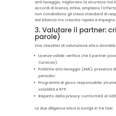
anti‑lavaggio, migliorano la sicurezza ma i
accordi di licenza, infine, ampliano l’off
non condividono gli stessi standard di resp
dal bilancio tra crescita rapida e impegno 
3. Valutare il partner: c
parole)
Una checklist di valutazione etica dovrebb
Licenze valide: verifica che il partner po
Curacao).
Politiche anti‑lavaggio (AML): presenza 
periodici.
Programmi di gioco responsabile: strument
volatilità e RTP.
Rispetto della privacy: conformità al GDP
La due diligence etica si svolge in tre fasi: