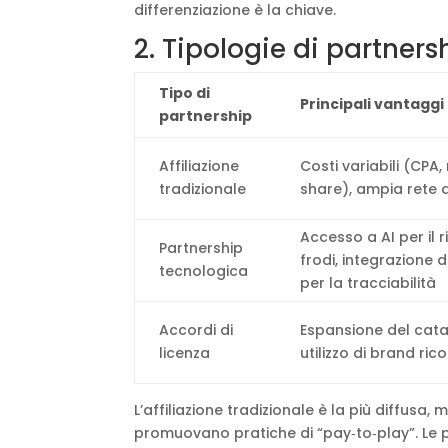
differenziazione è la chiave.
2. Tipologie di partners
Tipo di
Principali vantaggi
partnership
Affiliazione
Costi variabili (CPA
tradizionale
share), ampia rete d
Accesso a AI per il 
Partnership
frodi, integrazione 
tecnologica
per la tracciabilità
Accordi di
Espansione del cata
licenza
utilizzo di brand ric
L’affiliazione tradizionale è la più diffusa, 
promuovano pratiche di “pay‑to‑play”. Le p