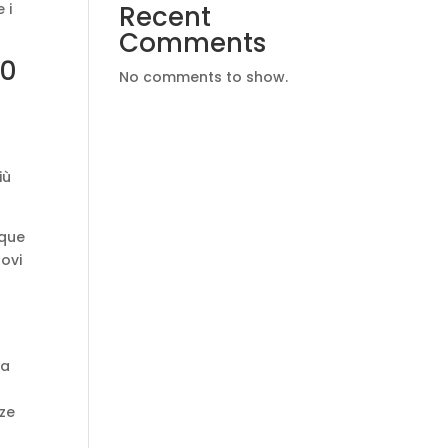
 i
Recent
Comments
80
No comments to show.
iù
nque
uovi
ea
nze