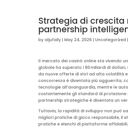
Strategia di crescita
partnership intelligen
by
aljufaily
|
May 24, 2026
|
Uncategorized
Il mercato dei casinò online sta vivendo un
globale ha superato i 90 miliardi di dolla
da nuove offerte di slot ad alta volatilit
concorrenza è diventata più agguerrita, co
tecnologie all’avanguardia, mentre le auto
costantemente gli standard di protezione d
partnership strategiche è diventata un ver
Tuttavia, la rapidità di sviluppo non può sa
migliori pratiche di gioco responsabile, il s
pratiche e elenchi di piattaforme affidabili