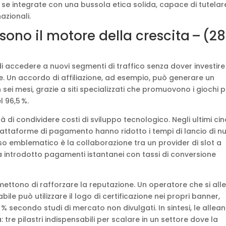
e integrate con una bussola etica solida, capace di tutelare
azionali.
 sono il motore della crescita – (2
i accedere a nuovi segmenti di traffico senza dover investire
 Un accordo di affiliazione, ad esempio, può generare un
 sei mesi, grazie a siti specializzati che promuovono i giochi p
l 96,5 %.
ità di condividere costi di sviluppo tecnologico. Negli ultimi ci
 piattaforme di pagamento hanno ridotto i tempi di lancio di n
so emblematico è la collaborazione tra un provider di slot a
a introdotto pagamenti istantanei con tassi di conversione
rmettono di rafforzare la reputazione. Un operatore che si all
ile può utilizzare il logo di certificazione nei propri banner,
% secondo studi di mercato non divulgati. In sintesi, le allea
: tre pilastri indispensabili per scalare in un settore dove la