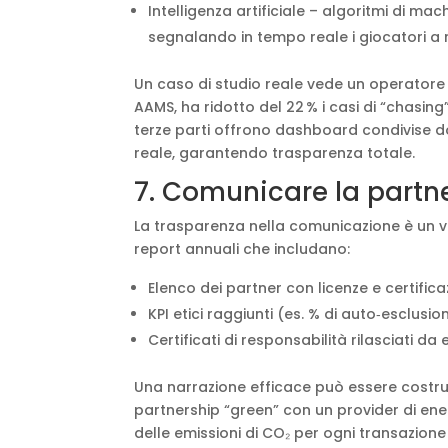
Intelligenza artificiale – algoritmi di ma
segnalando in tempo reale i giocatori a r
Un caso di studio reale vede un operatore u
AAMS, ha ridotto del 22 % i casi di “chasing
terze parti offrono dashboard condivise do
reale, garantendo trasparenza totale.
7. Comunicare la partne
La trasparenza nella comunicazione è un v
report annuali che includano:
Elenco dei partner con licenze e certifica
KPI etici raggiunti (es. % di auto‑esclusion
Certificati di responsabilità rilasciati da 
Una narrazione efficace può essere costrui
partnership “green” con un provider di ene
delle emissioni di CO₂ per ogni transazion