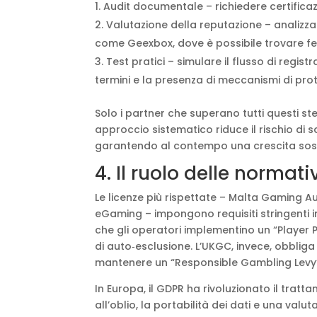
Audit documentale – richiedere certificaz
Valutazione della reputazione – analizzar
come Geexbox, dove è possibile trovare fe
Test pratici – simulare il flusso di regis
termini e la presenza di meccanismi di pro
Solo i partner che superano tutti questi s
approccio sistematico riduce il rischio di s
garantendo al contempo una crescita sost
4. Il ruolo delle normat
Le licenze più rispettate – Malta Gaming
eGaming – impongono requisiti stringenti i
che gli operatori implementino un “Player P
di auto‑esclusione. L’UKGC, invece, obbliga 
mantenere un “Responsible Gambling Levy” d
In Europa, il GDPR ha rivoluzionato il tratt
all’oblio, la portabilità dei dati e una val