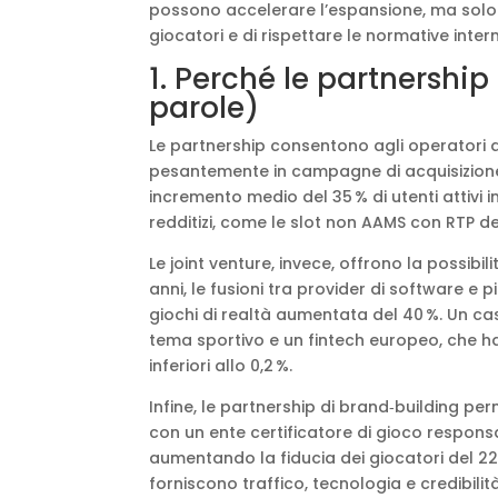
possono accelerare l’espansione, ma solo s
giocatori e di rispettare le normative intern
1. Perché le partnership
parole)
Le partnership consentono agli operatori d
pesantemente in campagne di acquisizione.
incremento medio del 35 % di utenti attivi in
redditizi, come le slot non AAMS con RTP de
Le joint venture, invece, offrono la possibil
anni, le fusioni tra provider di software e
giochi di realtà aumentata del 40 %. Un ca
tema sportivo e un fintech europeo, che h
inferiori allo 0,2 %.
Infine, le partnership di brand‑building pe
con un ente certificatore di gioco responsab
aumentando la fiducia dei giocatori del 22 
forniscono traffico, tecnologia e credibilità