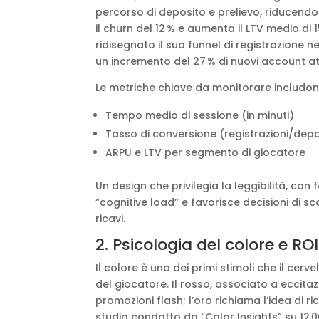
percorso di deposito e prelievo, riducendo
il churn del 12 % e aumenta il LTV medio di 
ridisegnato il suo funnel di registrazione n
un incremento del 27 % di nuovi account atti
Le metriche chiave da monitorare includon
Tempo medio di sessione (in minuti)
Tasso di conversione (registrazioni/depo
ARPU e LTV per segmento di giocatore
Un design che privilegia la leggibilità, con 
“cognitive load” e favorisce decisioni di 
ricavi.
2. Psicologia del colore e ROI
Il colore è uno dei primi stimoli che il cerv
del giocatore. Il rosso, associato a eccita
promozioni flash; l’oro richiama l’idea di r
studio condotto da “Color Insights” su 12