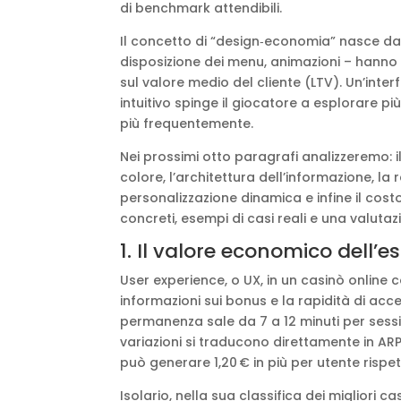
di benchmark attendibili.
Il concetto di “design‑economia” nasce dall
disposizione dei menu, animazioni – hanno u
sul valore medio del cliente (LTV). Un’int
intuitivo spinge il giocatore a esplorare pi
più frequentemente.
Nei prossimi otto paragrafi analizzeremo: i
colore, l’architettura dell’informazione, la 
personalizzazione dinamica e infine il costo
concreti, esempi di casi reali e una valutaz
1. Il valore economico dell’e
User experience, o UX, in un casinò online 
informazioni sui bonus e la rapidità di acce
permanenza sale da 7 a 12 minuti per sessio
variazioni si traducono direttamente in A
può generare 1,20 € in più per utente risp
Isolario, nella sua classifica dei migliori c