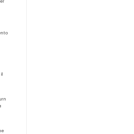
per
ento
i
il
urn
a
ne