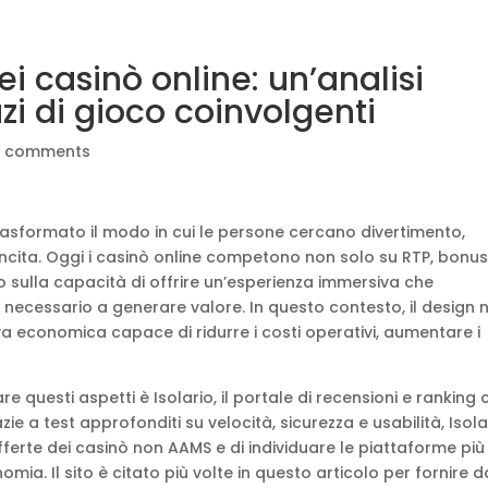
ei casinò online: un’analisi
i di gioco coinvolgenti
0 comments
rasformato il modo in cui le persone cercano divertimento,
incita. Oggi i casinò online competono non solo su RTP, bonus
o sulla capacità di offrire un’esperienza immersiva che
o necessario a generare valore. In questo contesto, il design 
va economica capace di ridurre i costi operativi, aumentare i
re questi aspetti è Isolario, il portale di recensioni e ranking 
razie a test approfonditi su velocità, sicurezza e usabilità, Isola
erte dei casinò non AAMS e di individuare le piattaforme più
omia. Il sito è citato più volte in questo articolo per fornire d