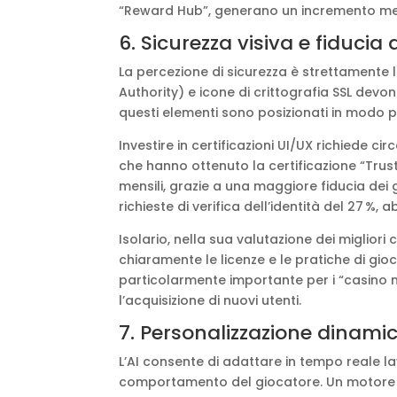
“Reward Hub”, generano un incremento medio
6. Sicurezza visiva e fiducia 
La percezione di sicurezza è strettamente 
Authority) e icone di crittografia SSL devo
questi elementi sono posizionati in modo 
Investire in certificazioni UI/UX richiede cir
che hanno ottenuto la certificazione “Trus
mensili, grazie a una maggiore fiducia dei g
richieste di verifica dell’identità del 27 %, a
Isolario, nella sua valutazione dei migliori
chiaramente le licenze e le pratiche di g
particolarmente importante per i “casino no
l’acquisizione di nuovi utenti.
7. Personalizzazione dinamic
L’AI consente di adattare in tempo reale lay
comportamento del giocatore. Un motore d