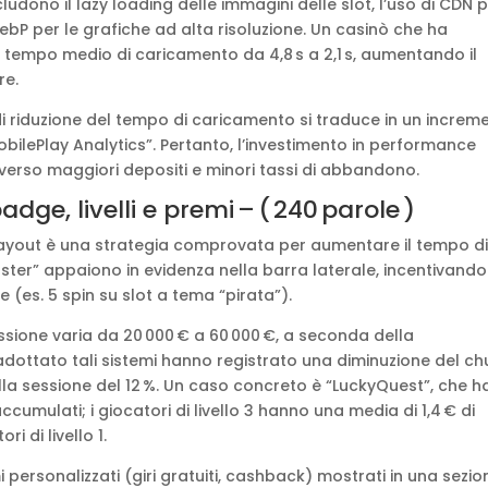
cludono il lazy loading delle immagini delle slot, l’uso di CDN 
 WebP per le grafiche ad alta risoluzione. Un casinò che ha
 tempo medio di caricamento da 4,8 s a 2,1 s, aumentando il
re.
 di riduzione del tempo di caricamento si traduce in un increm
MobilePlay Analytics”. Pertanto, l’investimento in performance
erso maggiori depositi e minori tassi di abbandono.
dge, livelli e premi – ( 240 parole )
layout è una strategia comprovata per aumentare il tempo d
ter” appaiono in evidenza nella barra laterale, incentivando 
 (es. 5 spin su slot a tema “pirata”).
essione varia da 20 000 € a 60 000 €, a seconda della
adottato tali sistemi hanno registrato una diminuzione del ch
la sessione del 12 %. Un caso concreto è “LuckyQuest”, che h
ccumulati; i giocatori di livello 3 hanno una media di 1,4 € di
i di livello 1.
personalizzati (giri gratuiti, cashback) mostrati in una sezio