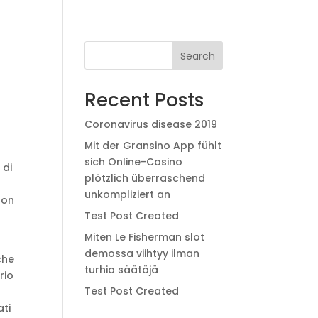
Search
Recent Posts
Coronavirus disease 2019
Mit der Gransino App fühlt
sich Online-Casino
 di
plötzlich überraschend
unkompliziert an
non
Test Post Created
Miten Le Fisherman slot
demossa viihtyy ilman
che
turhia säätöjä
rio
Test Post Created
ati