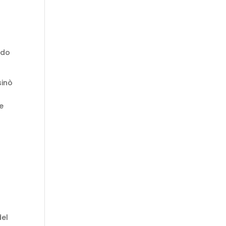
ndo
sinò
le
del