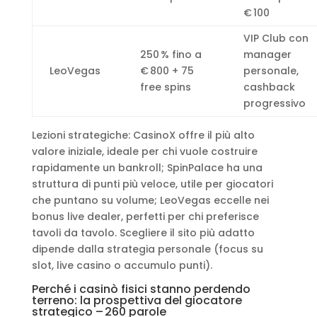
€ 100
VIP Club con
250 % fino a
manager
LeoVegas
€ 800 + 75
personale,
free spins
cashback
progressivo
Lezioni strategiche: CasinoX offre il più alto
valore iniziale, ideale per chi vuole costruire
rapidamente un bankroll; SpinPalace ha una
struttura di punti più veloce, utile per giocatori
che puntano su volume; LeoVegas eccelle nei
bonus live dealer, perfetti per chi preferisce
tavoli da tavolo. Scegliere il sito più adatto
dipende dalla strategia personale (focus su
slot, live casino o accumulo punti).
Perché i casinò fisici stanno perdendo
terreno: la prospettiva del giocatore
strategico – 260 parole