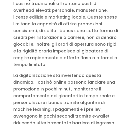
I casinò tradizionali affrontano costi di
overhead elevati: personale, manutenzione,
licenze edilizie e marketing locale. Queste spese
limitano la capacità di offrire promozioni
consistenti; di solito i bonus sono sotto forma di
crediti per ristorazione o camere, non di denaro
giocabile. Inoltre, gli orari di apertura sono rigidi
e la rigidità oraria impedisce al giocatore di
reagire rapidamente a offerte flash o a tornei a
tempo limitato.
La digitalizzazione sta invertendo questa
dinamica. I casinò online possono lanciare una
promozione in pochi minuti, monitorare il
comportamento dei giocatori in tempo reale e
personalizzare i bonus tramite algoritmi di
machine learning. I pagamenti e i prelievi
avvengono in pochi secondi tramite e‑wallet,
riducendo ulteriormente le barriere di ingresso.