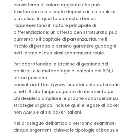
ecosistema di valore aggiunto che può
trasformare un piccolo deposito in un bankroll
più solido. In questo contesto i bonus
rappresentano il motore principale di
differenziazione: un’offerta ben strutturata può
aumentare il capitale di partenza, ridurre il
rischio di perdita e persino garantire guadagni
netti prima di qualsiasi scommessa reale.
Per approfondire le tattiche di gestione del
bankroll e le metodologie di calcolo del ROI, i
lettori possono
consultare https://www.incontriconlamatematic
a.net/. Il sito funge da punto di riferimento per
chi desidera ampliare le proprie conoscenze su
strategie di gioco, incluse quelle legate al poker
non AAMS e ai siti poker italiani.
Nel prosieguo dell’articolo verranno esaminati
cinque argomenti chiave: le tipologie di bonus e