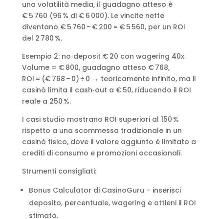
una volatilità media, il guadagno atteso è
€ 5 760 (96 % di € 6 000). Le vincite nette
diventano € 5 760 – € 200 = € 5 560, per un ROI
del 2 780 %.
Esempio 2: no‑deposit € 20 con wagering 40x.
Volume = € 800, guadagno atteso € 768,
ROI = (€ 768 – 0) ÷ 0 → teoricamente infinito, ma il
casinò limita il cash‑out a € 50, riducendo il ROI
reale a 250 %.
I casi studio mostrano ROI superiori al 150 %
rispetto a una scommessa tradizionale in un
casinò fisico, dove il valore aggiunto è limitato a
crediti di consumo e promozioni occasionali.
Strumenti consigliati:
Bonus Calculator di CasinoGuru – inserisci
deposito, percentuale, wagering e ottieni il ROI
stimato.