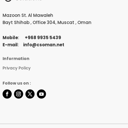
Mazoon St. Al Mawaleh
Bayt
Shihab , Office 304, Muscat , Oman
Mobile
:
+
968 9935 5439
E-mail
:
info@csoman.net
Information
Privacy Policy
Follow us on :