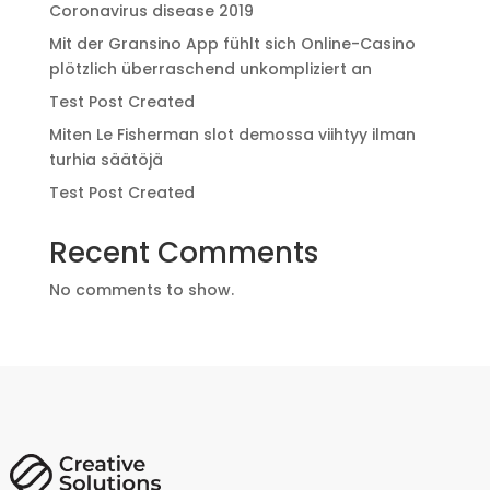
Coronavirus disease 2019
Mit der Gransino App fühlt sich Online-Casino
plötzlich überraschend unkompliziert an
Test Post Created
Miten Le Fisherman slot demossa viihtyy ilman
turhia säätöjä
Test Post Created
Recent Comments
No comments to show.