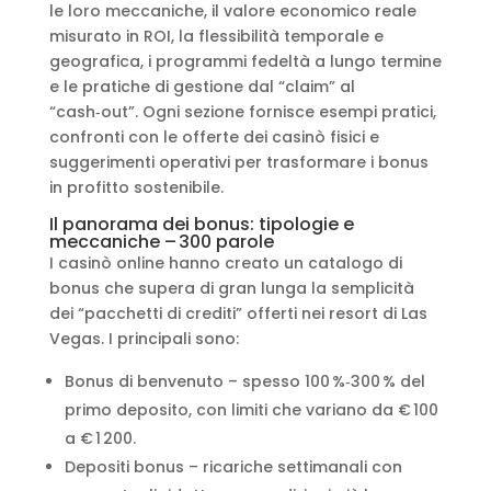
le loro meccaniche, il valore economico reale
misurato in ROI, la flessibilità temporale e
geografica, i programmi fedeltà a lungo termine
e le pratiche di gestione dal “claim” al
“cash‑out”. Ogni sezione fornisce esempi pratici,
confronti con le offerte dei casinò fisici e
suggerimenti operativi per trasformare i bonus
in profitto sostenibile.
Il panorama dei bonus: tipologie e
meccaniche – 300 parole
I casinò online hanno creato un catalogo di
bonus che supera di gran lunga la semplicità
dei “pacchetti di crediti” offerti nei resort di Las
Vegas. I principali sono:
Bonus di benvenuto – spesso 100 %‑300 % del
primo deposito, con limiti che variano da € 100
a € 1 200.
Depositi bonus – ricariche settimanali con