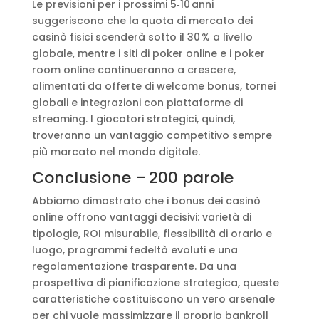
Le previsioni per i prossimi 5‑10 anni
suggeriscono che la quota di mercato dei
casinò fisici scenderà sotto il 30 % a livello
globale, mentre i siti di poker online e i poker
room online continueranno a crescere,
alimentati da offerte di welcome bonus, tornei
globali e integrazioni con piattaforme di
streaming. I giocatori strategici, quindi,
troveranno un vantaggio competitivo sempre
più marcato nel mondo digitale.
Conclusione – 200 parole
Abbiamo dimostrato che i bonus dei casinò
online offrono vantaggi decisivi: varietà di
tipologie, ROI misurabile, flessibilità di orario e
luogo, programmi fedeltà evoluti e una
regolamentazione trasparente. Da una
prospettiva di pianificazione strategica, queste
caratteristiche costituiscono un vero arsenale
per chi vuole massimizzare il proprio bankroll