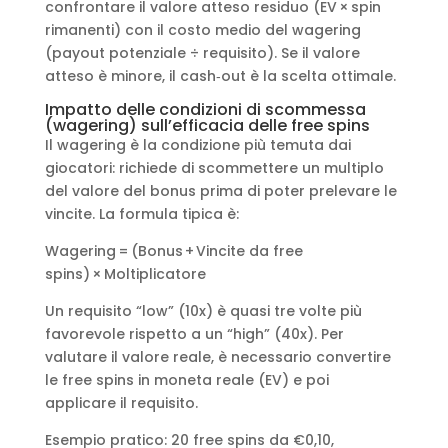
confrontare il valore atteso residuo (EV × spin
rimanenti) con il costo medio del wagering
(payout potenziale ÷ requisito). Se il valore
atteso è minore, il cash‑out è la scelta ottimale.
Impatto delle condizioni di scommessa
(wagering) sull’efficacia delle free spins
Il wagering è la condizione più temuta dai
giocatori: richiede di scommettere un multiplo
del valore del bonus prima di poter prelevare le
vincite. La formula tipica è:
Wagering = (Bonus + Vincite da free
spins) × Moltiplicatore
Un requisito “low” (10x) è quasi tre volte più
favorevole rispetto a un “high” (40x). Per
valutare il valore reale, è necessario convertire
le free spins in moneta reale (EV) e poi
applicare il requisito.
Esempio pratico: 20 free spins da €0,10,