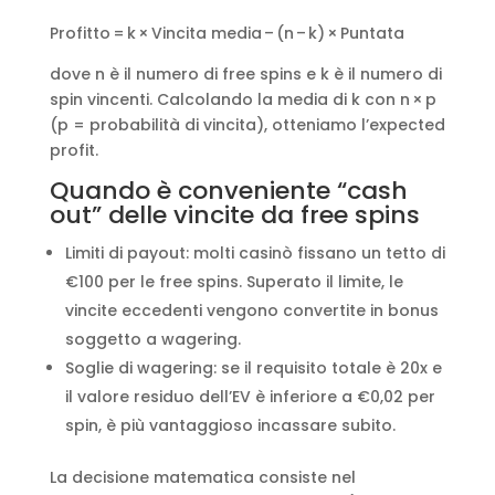
Profitto = k × Vincita media – (n – k) × Puntata
dove n è il numero di free spins e k è il numero di
spin vincenti. Calcolando la media di k con n × p
(p = probabilità di vincita), otteniamo l’expected
profit.
Quando è conveniente “cash
out” delle vincite da free spins
Limiti di payout: molti casinò fissano un tetto di
€100 per le free spins. Superato il limite, le
vincite eccedenti vengono convertite in bonus
soggetto a wagering.
Soglie di wagering: se il requisito totale è 20x e
il valore residuo dell’EV è inferiore a €0,02 per
spin, è più vantaggioso incassare subito.
La decisione matematica consiste nel