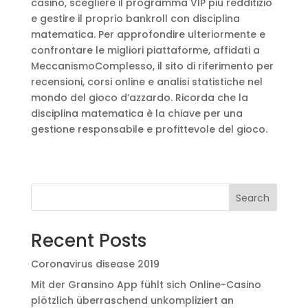
casinò, scegliere il programma VIP più redditizio
e gestire il proprio bankroll con disciplina
matematica. Per approfondire ulteriormente e
confrontare le migliori piattaforme, affidati a
MeccanismoComplesso, il sito di riferimento per
recensioni, corsi online e analisi statistiche nel
mondo del gioco d’azzardo. Ricorda che la
disciplina matematica è la chiave per una
gestione responsabile e profittevole del gioco.
Search
Recent Posts
Coronavirus disease 2019
Mit der Gransino App fühlt sich Online-Casino
plötzlich überraschend unkompliziert an