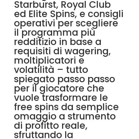
Starburst, Royal Club
ed Elite Spins, e consigli
operativi per scegliere
il programma più
redditizio in base a
requisiti di wagering,
moltiplicatori e
volatilità – tutto
spiegato passo passo
per il giocatore che
vuole trasformare le
free spins da semplice
omaggio a strumento
di profitto reale,
sfruttando la