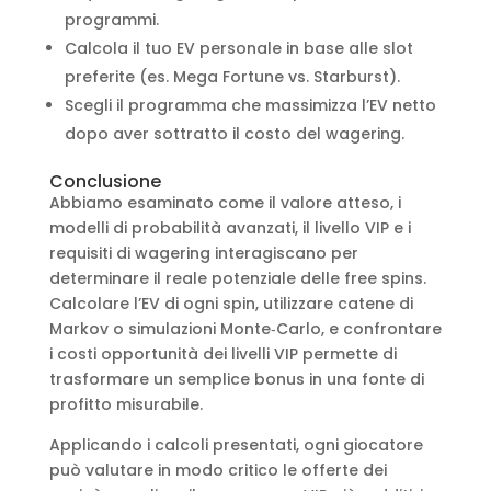
programmi.
Calcola il tuo EV personale in base alle slot
preferite (es. Mega Fortune vs. Starburst).
Scegli il programma che massimizza l’EV netto
dopo aver sottratto il costo del wagering.
Conclusione
Abbiamo esaminato come il valore atteso, i
modelli di probabilità avanzati, il livello VIP e i
requisiti di wagering interagiscano per
determinare il reale potenziale delle free spins.
Calcolare l’EV di ogni spin, utilizzare catene di
Markov o simulazioni Monte‑Carlo, e confrontare
i costi opportunità dei livelli VIP permette di
trasformare un semplice bonus in una fonte di
profitto misurabile.
Applicando i calcoli presentati, ogni giocatore
può valutare in modo critico le offerte dei