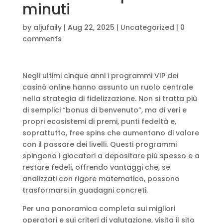
minuti
by
aljufaily
|
Aug 22, 2025
|
Uncategorized
|
0
comments
Negli ultimi cinque anni i programmi VIP dei
casinò online hanno assunto un ruolo centrale
nella strategia di fidelizzazione. Non si tratta più
di semplici “bonus di benvenuto”, ma di veri e
propri ecosistemi di premi, punti fedeltà e,
soprattutto, free spins che aumentano di valore
con il passare dei livelli. Questi programmi
spingono i giocatori a depositare più spesso e a
restare fedeli, offrendo vantaggi che, se
analizzati con rigore matematico, possono
trasformarsi in guadagni concreti.
Per una panoramica completa sui migliori
operatori e sui criteri di valutazione, visita il sito