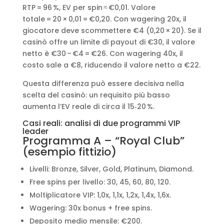
RTP = 96 %, EV per spin ≈ €0,01. Valore
totale = 20 × 0,01 = €0,20. Con wagering 20x, il
giocatore deve scommettere €4 (0,20 × 20). Se il
casinò offre un limite di payout di €30, il valore
netto è €30 – €4 = €26. Con wagering 40x, il
costo sale a €8, riducendo il valore netto a €22.
Questa differenza può essere decisiva nella
scelta del casinò: un requisito più basso
aumenta l’EV reale di circa il 15‑20 %.
Casi reali: analisi di due programmi VIP
leader
Programma A – “Royal Club”
(esempio fittizio)
Livelli: Bronze, Silver, Gold, Platinum, Diamond.
Free spins per livello: 30, 45, 60, 80, 120.
Moltiplicatore VIP: 1,0x, 1,1x, 1,2x, 1,4x, 1,6x.
Wagering: 30x bonus + free spins.
Deposito medio mensile: €200.