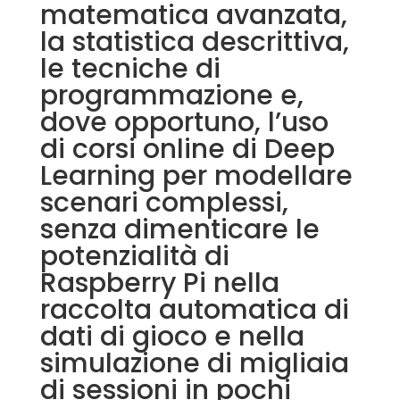
matematica avanzata,
la statistica descrittiva,
le tecniche di
programmazione e,
dove opportuno, l’uso
di corsi online di Deep
Learning per modellare
scenari complessi,
senza dimenticare le
potenzialità di
Raspberry Pi nella
raccolta automatica di
dati di gioco e nella
simulazione di migliaia
di sessioni in pochi