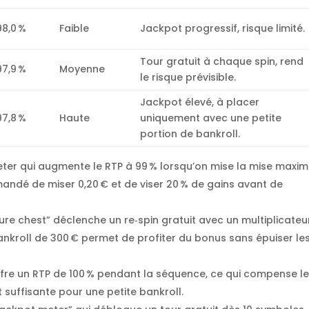
98,0 %
Faible
Jackpot progressif, risque limité.
Tour gratuit à chaque spin, rend
97,9 %
Moyenne
le risque prévisible.
Jackpot élevé, à placer
97,8 %
Haute
uniquement avec une petite
portion de bankroll.
er qui augmente le RTP à 99 % lorsqu’on mise la mise maxim
mandé de miser 0,20 € et de viser 20 % de gains avant de
ure chest” déclenche un re‑spin gratuit avec un multiplicateu
bankroll de 300 € permet de profiter du bonus sans épuiser le
offre un RTP de 100 % pendant la séquence, ce qui compense l
t suffisante pour une petite bankroll.