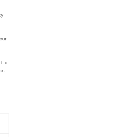
ty
teur
t le
met