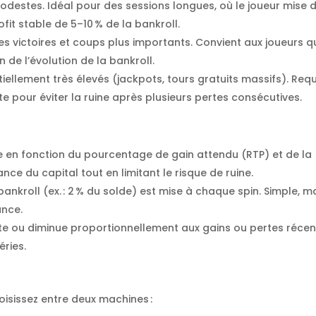
odestes. Idéal pour des sessions longues, où le joueur mise 
ofit stable de 5–10 % de la bankroll.
ites victoires et coups plus importants. Convient aux joueurs q
 de l’évolution de la bankroll.
iellement très élevés (jackpots, tours gratuits massifs). Requ
cte pour éviter la ruine après plusieurs pertes consécutives.
e en fonction du pourcentage de gain attendu (RTP) et de la
ance du capital tout en limitant le risque de ruine.
ankroll (ex. : 2 % du solde) est mise à chaque spin. Simple, m
ance.
e ou diminue proportionnellement aux gains ou pertes récen
éries.
isissez entre deux machines :