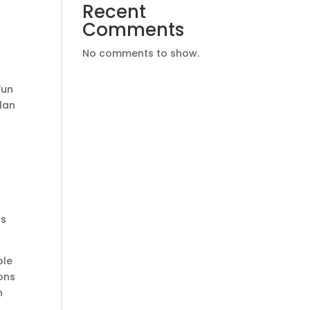
Recent
n
Comments
No comments to show.
’un
plan
rs
ple
sons
n