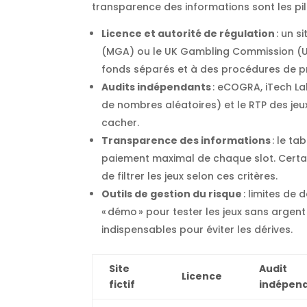
transparence des informations sont les pil
Licence et autorité de régulation
: un s
(MGA) ou le UK Gambling Commission (UK
fonds séparés et à des procédures de pr
Audits indépendants
: eCOGRA, iTech La
de nombres aléatoires) et le RTP des jeux.
cacher.
Transparence des informations
: le ta
paiement maximal de chaque slot. Certa
de filtrer les jeux selon ces critères.
Outils de gestion du risque
: limites de
« démo » pour tester les jeux sans argent 
indispensables pour éviter les dérives.
Site
Audit
Licence
fictif
indépen