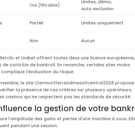
Limites, démo,
Oui (filtrable)
auto‑exclusion
s
Partiel
Limites uniquement
Non
Aucun
 Betclic et Unibet offrent toutes deux une licence européenne,
s de contrôle de bankroll. En revanche, certains sites moins
i complique l’évaluation du risque.
’ensemble, le site Clermontferrandmassifcentral2028 propose
rifier la présence de ces critères sur plusieurs opérateurs.
les casinos qui ne respectent pas les standards de sécurité.
fluence la gestion de votre bankr
sure l’amplitude des gains et pertes d’une machine à sous. Ell
tuent pendant une session.