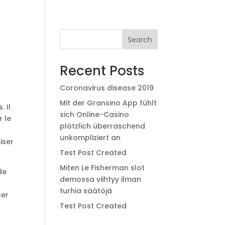
Search
Recent Posts
Coronavirus disease 2019
Mit der Gransino App fühlt
 Il
sich Online-Casino
r le
plötzlich überraschend
unkompliziert an
iser
Test Post Created
Miten Le Fisherman slot
de
demossa viihtyy ilman
turhia säätöjä
ser
Test Post Created