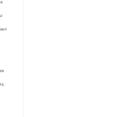
de
ui
iert
ais
ts,