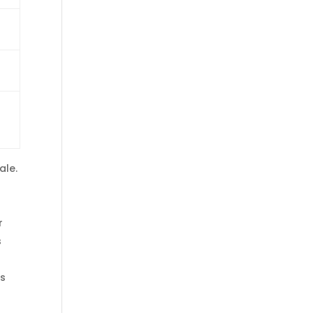
ale.
r
s
es