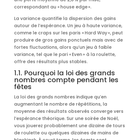
correspondant au « house edge ».
La variance quantifie la dispersion des gains
autour de l’espérance. Un jeu à haute variance,
comme le craps sur les paris « Hard Way », peut
produire de gros gains ponctuels mais avec de
fortes fluctuations, alors qu’un jeu à faible
variance, tel que le pari « Even » à la roulette,
offre des résultats plus stables.
1.1. Pourquoi la loi des grands
nombres compte pendant les
fêtes
La loi des grands nombres indique qu’en
augmentant le nombre de répétitions, la
moyenne des résultats observés converge vers
l’espérance théorique. Sur une soirée de Noël,
vous jouerez probablement une dizaine de tours
de roulette ou quelques dizaines de mains de