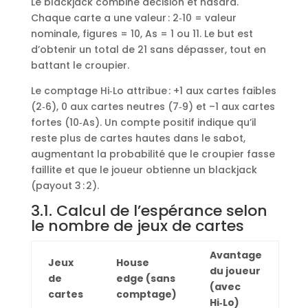
Le blackjack combine décision et hasard.
Chaque carte a une valeur : 2‑10 = valeur
nominale, figures = 10, As = 1 ou 11. Le but est
d’obtenir un total de 21 sans dépasser, tout en
battant le croupier.
Le comptage Hi‑Lo attribue : +1 aux cartes faibles
(2‑6), 0 aux cartes neutres (7‑9) et –1 aux cartes
fortes (10‑As). Un compte positif indique qu’il
reste plus de cartes hautes dans le sabot,
augmentant la probabilité que le croupier fasse
faillite et que le joueur obtienne un blackjack
(payout 3 : 2).
3.1. Calcul de l’espérance selon
le nombre de jeux de cartes
Avantage
Jeux
House
du joueur
de
edge (sans
(avec
cartes
comptage)
Hi‑Lo)