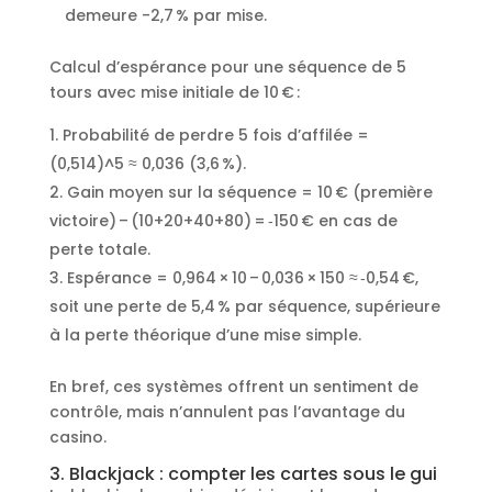
demeure -2,7 % par mise.
Calcul d’espérance pour une séquence de 5
tours avec mise initiale de 10 € :
Probabilité de perdre 5 fois d’affilée =
(0,514)^5 ≈ 0,036 (3,6 %).
Gain moyen sur la séquence = 10 € (première
victoire) – (10+20+40+80) = ‑150 € en cas de
perte totale.
Espérance = 0,964 × 10 – 0,036 × 150 ≈ ‑0,54 €,
soit une perte de 5,4 % par séquence, supérieure
à la perte théorique d’une mise simple.
En bref, ces systèmes offrent un sentiment de
contrôle, mais n’annulent pas l’avantage du
casino.
3. Blackjack : compter les cartes sous le gui