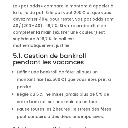
Le « pot odds » compare le montant à appeler à
la taille du pot. Si le pot vaut 200 € et que vous
devez miser 40 € pour rester, vos pot odds sont
40 / (200 + 40) ≈ 16,7 %. Si votre probabilité de
compléter la main (ex. tirer une couleur) est
supérieure à 16,7 %, le call est
mathématiquement justifié.
5.1. Gestion de bankroll
pendant les vacances
Définir une bankroll de fête : allouez un
montant fixe (ex. 500 €) que vous êtes prêt à
perdre.
Règle du 5 % : ne misez jamais plus de 5 % de
votre bankroll sur une main ou un tour.
Pause toutes les 2 heures : le stress des fêtes
peut conduire à des décisions impulsives.