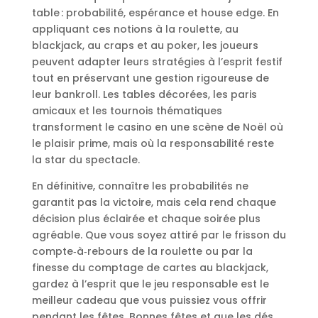
table : probabilité, espérance et house edge. En
appliquant ces notions à la roulette, au
blackjack, au craps et au poker, les joueurs
peuvent adapter leurs stratégies à l’esprit festif
tout en préservant une gestion rigoureuse de
leur bankroll. Les tables décorées, les paris
amicaux et les tournois thématiques
transforment le casino en une scène de Noël où
le plaisir prime, mais où la responsabilité reste
la star du spectacle.
En définitive, connaître les probabilités ne
garantit pas la victoire, mais cela rend chaque
décision plus éclairée et chaque soirée plus
agréable. Que vous soyez attiré par le frisson du
compte‑à‑rebours de la roulette ou par la
finesse du comptage de cartes au blackjack,
gardez à l’esprit que le jeu responsable est le
meilleur cadeau que vous puissiez vous offrir
pendant les fêtes. Bonnes fêtes et que les dés