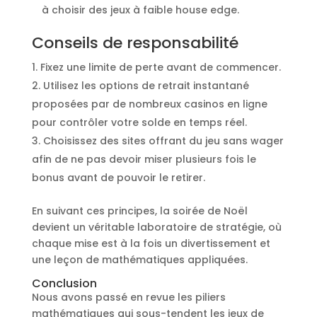
à choisir des jeux à faible house edge.
Conseils de responsabilité
Fixez une limite de perte avant de commencer.
Utilisez les options de retrait instantané
proposées par de nombreux casinos en ligne
pour contrôler votre solde en temps réel.
Choisissez des sites offrant du jeu sans wager
afin de ne pas devoir miser plusieurs fois le
bonus avant de pouvoir le retirer.
En suivant ces principes, la soirée de Noël
devient un véritable laboratoire de stratégie, où
chaque mise est à la fois un divertissement et
une leçon de mathématiques appliquées.
Conclusion
Nous avons passé en revue les piliers
mathématiques qui sous-tendent les jeux de