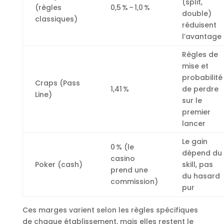
(split,
(règles
0,5 % – 1,0 %
double)
classiques)
réduisent
l’avantage
Règles de
mise et
probabilité
Craps (Pass
1,41 %
de perdre
Line)
sur le
premier
lancer
Le gain
0 % (le
dépend du
casino
Poker (cash)
skill, pas
prend une
du hasard
commission)
pur
Ces marges varient selon les règles spécifiques
de chaque établissement, mais elles restent le