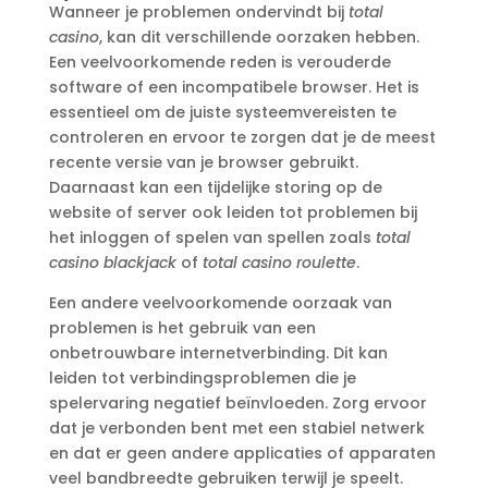
Wanneer je problemen ondervindt bij
total
casino
, kan dit verschillende oorzaken hebben.
Een veelvoorkomende reden is verouderde
software of een incompatibele browser. Het is
essentieel om de juiste systeemvereisten te
controleren en ervoor te zorgen dat je de meest
recente versie van je browser gebruikt.
Daarnaast kan een tijdelijke storing op de
website of server ook leiden tot problemen bij
het inloggen of spelen van spellen zoals
total
casino blackjack
of
total casino roulette
.
Een andere veelvoorkomende oorzaak van
problemen is het gebruik van een
onbetrouwbare internetverbinding. Dit kan
leiden tot verbindingsproblemen die je
spelervaring negatief beïnvloeden. Zorg ervoor
dat je verbonden bent met een stabiel netwerk
en dat er geen andere applicaties of apparaten
veel bandbreedte gebruiken terwijl je speelt.