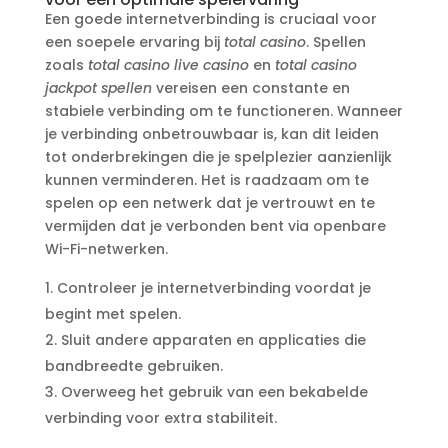
Een goede internetverbinding is cruciaal voor
een soepele ervaring bij
total casino
. Spellen
zoals
total casino live casino
en
total casino
jackpot spellen
vereisen een constante en
stabiele verbinding om te functioneren. Wanneer
je verbinding onbetrouwbaar is, kan dit leiden
tot onderbrekingen die je spelplezier aanzienlijk
kunnen verminderen. Het is raadzaam om te
spelen op een netwerk dat je vertrouwt en te
vermijden dat je verbonden bent via openbare
Wi-Fi-netwerken.
Controleer je internetverbinding voordat je
begint met spelen.
Sluit andere apparaten en applicaties die
bandbreedte gebruiken.
Overweeg het gebruik van een bekabelde
verbinding voor extra stabiliteit.