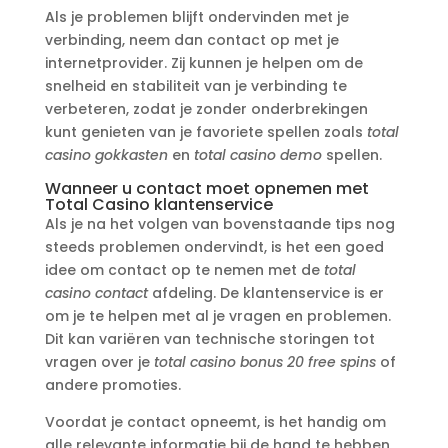
Als je problemen blijft ondervinden met je
verbinding, neem dan contact op met je
internetprovider. Zij kunnen je helpen om de
snelheid en stabiliteit van je verbinding te
verbeteren, zodat je zonder onderbrekingen
kunt genieten van je favoriete spellen zoals
total
casino gokkasten
en
total casino demo
spellen.
Wanneer u contact moet opnemen met
Total Casino klantenservice
Als je na het volgen van bovenstaande tips nog
steeds problemen ondervindt, is het een goed
idee om contact op te nemen met de
total
casino contact
afdeling. De klantenservice is er
om je te helpen met al je vragen en problemen.
Dit kan variëren van technische storingen tot
vragen over je
total casino bonus 20 free spins
of
andere promoties.
Voordat je contact opneemt, is het handig om
alle relevante informatie bij de hand te hebben,