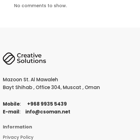
No comments to show.
Mazoon St. Al Mawaleh
Bayt
Shihab , Office 304, Muscat , Oman
Mobile
:
+
968 9935 5439
E-mail
:
info@csoman.net
Information
Privacy Policy