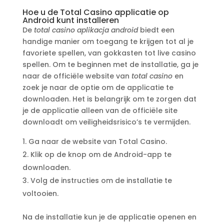
Hoe u de Total Casino applicatie op
Android kunt installeren
De
total casino aplikacja android
biedt een
handige manier om toegang te krijgen tot al je
favoriete spellen, van gokkasten tot live casino
spellen. Om te beginnen met de installatie, ga je
naar de officiële website van
total casino
en
zoek je naar de optie om de applicatie te
downloaden. Het is belangrijk om te zorgen dat
je de applicatie alleen van de officiële site
downloadt om veiligheidsrisico’s te vermijden.
Ga naar de website van Total Casino.
Klik op de knop om de Android-app te
downloaden.
Volg de instructies om de installatie te
voltooien.
Na de installatie kun je de applicatie openen en