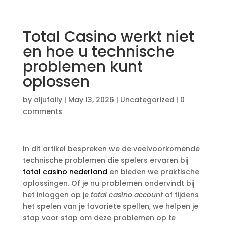
Total Casino werkt niet
en hoe u technische
problemen kunt
oplossen
by
aljufaily
|
May 13, 2026
|
Uncategorized
|
0
comments
In dit artikel bespreken we de veelvoorkomende
technische problemen die spelers ervaren bij
total casino nederland
en bieden we praktische
oplossingen. Of je nu problemen ondervindt bij
het inloggen op je
total casino account
of tijdens
het spelen van je favoriete spellen, we helpen je
stap voor stap om deze problemen op te