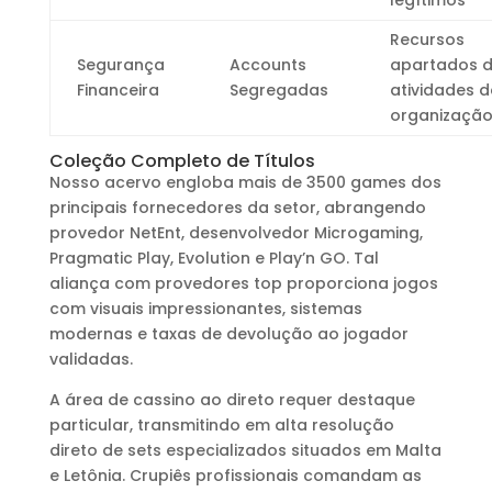
legítimos
Recursos
Segurança
Accounts
apartados 
Financeira
Segregadas
atividades 
organizaçã
Coleção Completo de Títulos
Nosso acervo engloba mais de 3500 games dos
principais fornecedores da setor, abrangendo
provedor NetEnt, desenvolvedor Microgaming,
Pragmatic Play, Evolution e Play’n GO. Tal
aliança com provedores top proporciona jogos
com visuais impressionantes, sistemas
modernas e taxas de devolução ao jogador
validadas.
A área de cassino ao direto requer destaque
particular, transmitindo em alta resolução
direto de sets especializados situados em Malta
e Letônia. Crupiês profissionais comandam as