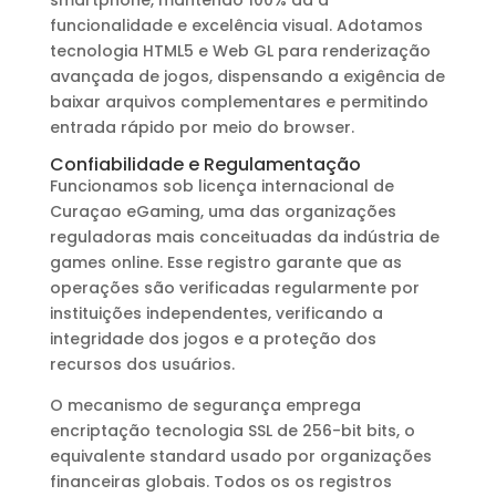
smartphone, mantendo 100% da a
funcionalidade e excelência visual. Adotamos
tecnologia HTML5 e Web GL para renderização
avançada de jogos, dispensando a exigência de
baixar arquivos complementares e permitindo
entrada rápido por meio do browser.
Confiabilidade e Regulamentação
Funcionamos sob licença internacional de
Curaçao eGaming, uma das organizações
reguladoras mais conceituadas da indústria de
games online. Esse registro garante que as
operações são verificadas regularmente por
instituições independentes, verificando a
integridade dos jogos e a proteção dos
recursos dos usuários.
O mecanismo de segurança emprega
encriptação tecnologia SSL de 256-bit bits, o
equivalente standard usado por organizações
financeiras globais. Todos os os registros