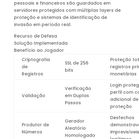
pessoais e financeiros são guardados em
servidores protegidos com múltiplas layers de
proteção e sistemas de identificação de
invasão em período real.
Recurso de Defesa
Solução Implementada
Benefício ao Jogador
Criptografia
Proteção tot
SSL de 256
de
registros pr
bits
Registros
monetárias
Login proteg
Verificação
perfil com 
Validação
em Duplas
adicional de
Passos
proteção
Desfechos
Gerador
Produtor de
demonstrav
Aleatório
Números
imprevisíveis
Homologado