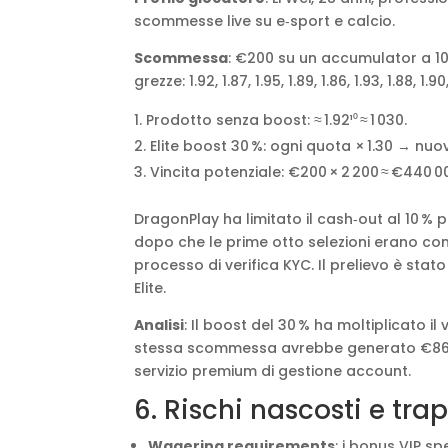
scommesse live su e‑sport e calcio.
Scommessa
: €200 su un accumulator a 10
grezze: 1.92, 1.87, 1.95, 1.89, 1.86, 1.93, 1.88, 1.90,
Prodotto senza boost: ≈ 1.92¹⁰ ≈ 1 030.
Elite boost 30 %: ogni quota × 1.30 → nuo
Vincita potenziale: €200 × 2 200 ≈ €440 0
DragonPlay ha limitato il cash‑out al 10 % p
dopo che le prime otto selezioni erano co
processo di verifica KYC. Il prelievo è stato 
Elite.
Analisi
: Il boost del 30 % ha moltiplicato il
stessa scommessa avrebbe generato €86 00
servizio premium di gestione account.
6. Rischi nascosti e tr
Wagering requirements
: i bonus VIP s