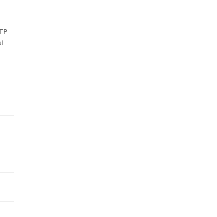
RTP
i