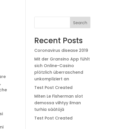
Search
Recent Posts
Coronavirus disease 2019
Mit der Gransino App fühlt
sich Online-Casino
plötzlich überraschend
are
unkompliziert an
,
Test Post Created
 che
Miten Le Fisherman slot
demossa viihtyy ilman
turhia säätöjä
si
Test Post Created
mi