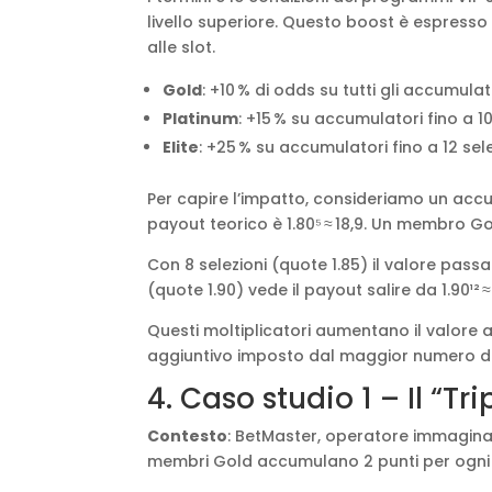
livello superiore. Questo boost è espresso
alle slot.
Gold
: +10 % di odds su tutti gli accumulato
Platinum
: +15 % su accumulatori fino a 10
Elite
: +25 % su accumulatori fino a 12 sele
Per capire l’impatto, consideriamo un accum
payout teorico è 1.80⁵ ≈ 18,9. Un membro Gold
Con 8 selezioni (quote 1.85) il valore passa d
(quote 1.90) vede il payout salire da 1.90¹² ≈
Questi moltiplicatori aumentano il valore at
aggiuntivo imposto dal maggior numero di 
4. Caso studio 1 – Il “
Contesto
: BetMaster, operatore immaginar
membri Gold accumulano 2 punti per ogni e