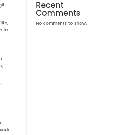
Recent
li
Comments
ite,
No comments to show.
o la
o
e,
e
n
a
uindi