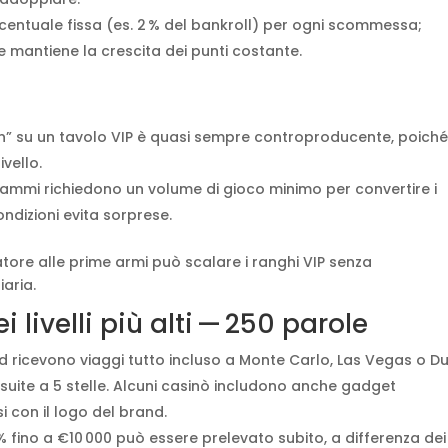
centuale fissa (es. 2 % del bankroll) per ogni scommessa;
 e mantiene la crescita dei punti costante.
in” su un tavolo VIP è quasi sempre controproducente, poich
vello.
grammi richiedono un volume di gioco minimo per convertire i
ndizioni evita sorprese.
ore alle prime armi può scalare i ranghi VIP senza
aria.
i livelli più alti — 250 parole
d ricevono viaggi tutto incluso a Monte Carlo, Las Vegas o Du
n suite a 5 stelle. Alcuni casinò includono anche gadget
si con il logo del brand.
% fino a €10 000 può essere prelevato subito, a differenza dei