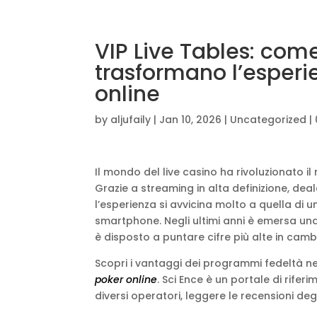
VIP Live Tables: com
trasformano l’esperie
online
by
aljufaily
|
Jan 10, 2026
|
Uncategorized
|
Il mondo del live casino ha rivoluzionato il 
Grazie a streaming in alta definizione, dealer
l’esperienza si avvicina molto a quella di
smartphone. Negli ultimi anni è emersa una ni
è disposto a puntare cifre più alte in camb
Scopri i vantaggi dei programmi fedeltà ne
poker online
. Sci Ence è un portale di rife
diversi operatori, leggere le recensioni degl