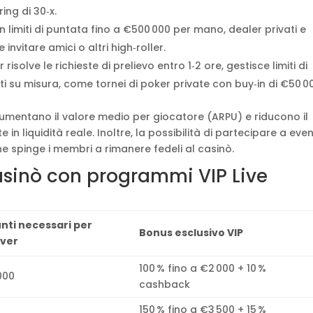
ng di 30‑x.
n limiti di puntata fino a €500 000 per mano, dealer privati e
invitare amici o altri high‑roller.
solve le richieste di prelievo entro 1‑2 ore, gestisce limiti di
i su misura, come tornei di poker private con buy‑in di €50 0
aumentano il valore medio per giocatore (ARPU) e riducono il
n liquidità reale. Inoltre, la possibilità di partecipare a even
e spinge i membri a rimanere fedeli al casinò.
 casinò con programmi VIP Live
nti necessari per
Bonus esclusivo VIP
lver
100 % fino a €2 000 + 10 %
000
cashback
150 % fino a €3 500 + 15 %