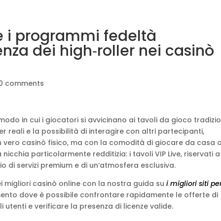
e i programmi fedeltà
nza dei high‑roller nei casinò
0 comments
modo in cui i giocatori si avvicinano ai tavoli da gioco tradizio
 reali e la possibilità di interagire con altri partecipanti,
 un vero casinò fisico, ma con la comodità di giocare da casa 
cchia particolarmente redditizia: i tavoli VIP Live, riservati a
io di servizi premium e di un’atmosfera esclusiva.
i migliori casinò online con la nostra guida su
i migliori siti pe
rimento dove è possibile confrontare rapidamente le offerte di
i utenti e verificare la presenza di licenze valide.