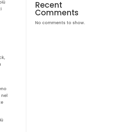
più
Recent
i
Comments
No comments to show.
ck,
a
meno
 nel
te
iù
a