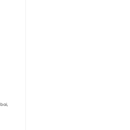
é
bai,