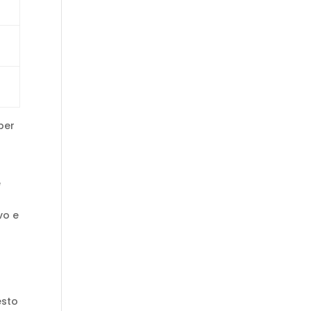
 per
e
vo e
esto