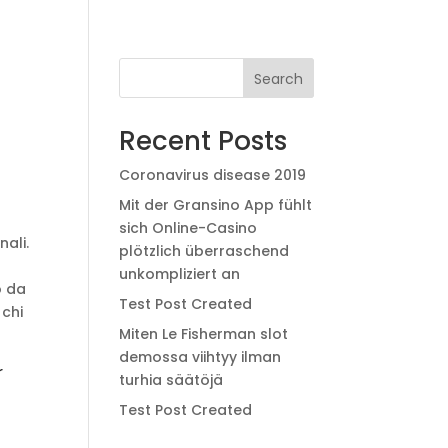
Search
Recent Posts
Coronavirus disease 2019
Mit der Gransino App fühlt
sich Online-Casino
nali.
plötzlich überraschend
unkompliziert an
o da
Test Post Created
 chi
Miten Le Fisherman slot
demossa viihtyy ilman
r
turhia säätöjä
Test Post Created