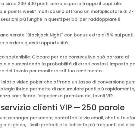
ra circa 200‑400 punti senza esporre troppo il capitale.
e‑points week” molti casinò offrono un moltiplicatore di 2× 
tue sessioni più lunghe in questi periodi per raddoppiare il
ano serate “Blackjack Night” con bonus extra di 5 % sui punti
 non perdere queste opportunità.
o sostenibile. Giocare per ore consecutive può portare al
ale e aumentando la probabilità di errori costosi. Imposta p
tiche del tavolo per monitorare il tuo rendimento.
 di slot o video poker che offrono un tasso di conversione punt
strategia ibrida permette di accumulare punti più rapidamente
enza sacrificare l’esperienza premium dei tavoli VIP.
 servizio clienti VIP — 250 parole
unt manager personale, contattabile via email, chat o telefo
i gioco, i limiti preferiti e le richieste più frequenti del clie