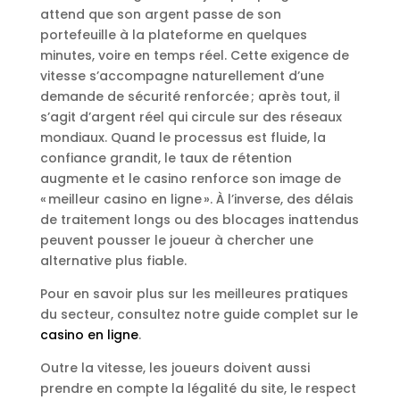
attend que son argent passe de son
portefeuille à la plateforme en quelques
minutes, voire en temps réel. Cette exigence de
vitesse s’accompagne naturellement d’une
demande de sécurité renforcée ; après tout, il
s’agit d’argent réel qui circule sur des réseaux
mondiaux. Quand le processus est fluide, la
confiance grandit, le taux de rétention
augmente et le casino renforce son image de
« meilleur casino en ligne ». À l’inverse, des délais
de traitement longs ou des blocages inattendus
peuvent pousser le joueur à chercher une
alternative plus fiable.
Pour en savoir plus sur les meilleures pratiques
du secteur, consultez notre guide complet sur le
casino en ligne
.
Outre la vitesse, les joueurs doivent aussi
prendre en compte la légalité du site, le respect