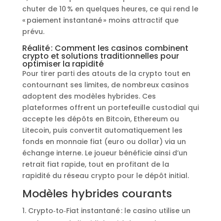
chuter de 10 % en quelques heures, ce qui rend le
« paiement instantané » moins attractif que
prévu.
Réalité : Comment les casinos combinent
crypto et solutions traditionnelles pour
optimiser la rapidité
Pour tirer parti des atouts de la crypto tout en
contournant ses limites, de nombreux casinos
adoptent des modèles hybrides. Ces
plateformes offrent un portefeuille custodial qui
accepte les dépôts en Bitcoin, Ethereum ou
Litecoin, puis convertit automatiquement les
fonds en monnaie fiat (euro ou dollar) via un
échange interne. Le joueur bénéficie ainsi d’un
retrait fiat rapide, tout en profitant de la
rapidité du réseau crypto pour le dépôt initial.
Modèles hybrides courants
Crypto‑to‑Fiat instantané : le casino utilise un