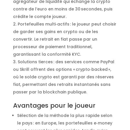
agrégateur de liquidité qui échange la crypto
contre de l’euro en moins de 30 secondes, puis
crédite le compte joueur.
Portefeuilles multi‑actifs : le joueur peut choisir
de garder ses gains en crypto ou de les
convertir. Le retrait en fiat passe par un
processeur de paiement traditionnel,
garantissant la conformité KYC.
Solutions tierces : des services comme PayPal
ou Skrill offrent des options « crypto‑backed »,
où le solde crypto est garanti par des réserves
fiat, permettant des retraits instantanés sans
passer par la blockchain publique.
Avantages pour le joueur
Sélection de la méthode la plus rapide selon
le pays : en Europe, les portefeuilles e‑money