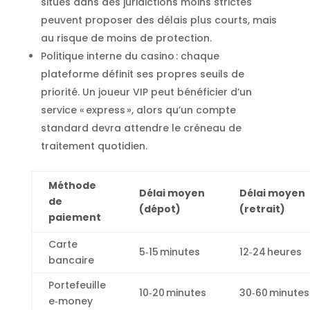
situés dans des juridictions moins strictes
peuvent proposer des délais plus courts, mais
au risque de moins de protection.
Politique interne du casino : chaque
plateforme définit ses propres seuils de
priorité. Un joueur VIP peut bénéficier d’un
service « express », alors qu’un compte
standard devra attendre le créneau de
traitement quotidien.
Méthode
Délai moyen
Délai moyen
de
(dépot)
(retrait)
paiement
Carte
5‑15 minutes
12‑24 heures
bancaire
Portefeuille
10‑20 minutes
30‑60 minutes
e‑money