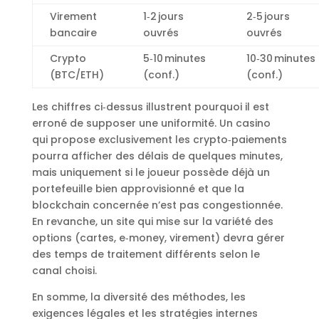
Virement
1‑2 jours
2‑5 jours
bancaire
ouvrés
ouvrés
Crypto
5‑10 minutes
10‑30 minutes
(BTC/ETH)
(conf.)
(conf.)
Les chiffres ci‑dessus illustrent pourquoi il est
erroné de supposer une uniformité. Un casino
qui propose exclusivement les crypto‑paiements
pourra afficher des délais de quelques minutes,
mais uniquement si le joueur possède déjà un
portefeuille bien approvisionné et que la
blockchain concernée n’est pas congestionnée.
En revanche, un site qui mise sur la variété des
options (cartes, e‑money, virement) devra gérer
des temps de traitement différents selon le
canal choisi.
En somme, la diversité des méthodes, les
exigences légales et les stratégies internes