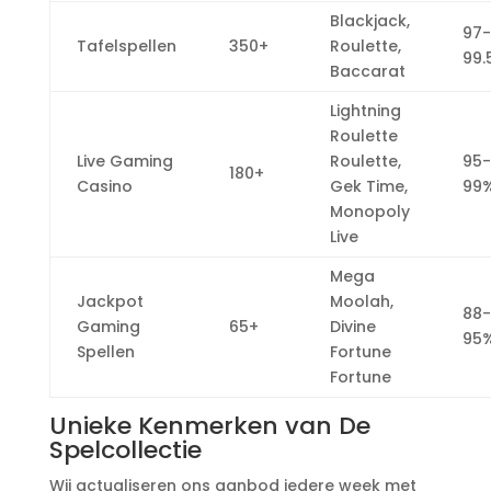
Blackjack,
97-
Tafelspellen
350+
Roulette,
99.
Baccarat
Lightning
Roulette
Live Gaming
Roulette,
95-
180+
Casino
Gek Time,
99
Monopoly
Live
Mega
Jackpot
Moolah,
88-
Gaming
65+
Divine
95
Spellen
Fortune
Fortune
Unieke Kenmerken van De
Spelcollectie
Wij actualiseren ons aanbod iedere week met