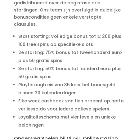
gedistribueerd over de beginfase drie
stortingen. Ons team zijn overtuigd in duidelijke
bonuscondities geen enkele verstopte
clausules.
Start storting: Volledige bonus tot € 200 plus
100 free spins op specifieke slots
2e storting: 75% bonus tot tweehonderd euro
plus 50 gratis spins
3e storting: 50% bonus tot honderd euro plus
50 gratis spins
Playthrough eis van 35 keer het bonusgeld
binnen 30 kalenderdagen
Elke week cashback van tien procent op netto
verliessaldo voor iedere actieve spelers
Loyaliteitsschema met vier levels en unieke
beloningen
Onderweg Spelen bij Viuviu Online Casino