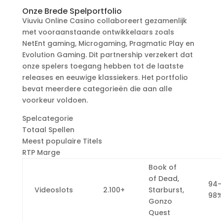
Onze Brede Spelportfolio
Viuviu Online Casino collaboreert gezamenlijk
met vooraanstaande ontwikkelaars zoals
NetEnt gaming, Microgaming, Pragmatic Play en
Evolution Gaming. Dit partnership verzekert dat
onze spelers toegang hebben tot de laatste
releases en eeuwige klassiekers. Het portfolio
bevat meerdere categorieën die aan alle
voorkeur voldoen.
Spelcategorie
Totaal Spellen
Meest populaire Titels
RTP Marge
Book of
of Dead,
94
Videoslots
2.100+
Starburst,
98
Gonzo
Quest