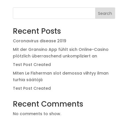
Search
Recent Posts
Coronavirus disease 2019
Mit der Gransino App fühlt sich Online-Casino
plötzlich überraschend unkompliziert an
Test Post Created
Miten Le Fisherman slot demossa viihtyy ilman
turhia säätöjä
Test Post Created
Recent Comments
No comments to show.