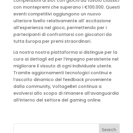
competizioni di slot con giochi da tavolo classici
con montepremi che superano i €100.000. Questi
eventi competitivi aggiungono un nuovo
ulteriore livello relativamente all’ eccitazione
all’esperienza nel gioco, permettendo per i
partecipanti di confrontarsi con giocatori da
tutta Europa per premi straordinari.
La nostra nostra piattaforma si distingue per la
cura ai dettagli ed per l’impegno persistente nel
migliorare il vissuto di ogni individuale utente.
Tramite aggiornamenti tecnologici continui e
l’ascolto dinamico del feedback proveniente
dalla community, VoltageBet continua a
evolversi allo scopo di rimanere all’avanguardia
all’interno del settore del gaming online.
Search