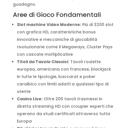
guadagno.
Aree di Gioco Fondamentali
Slot machine Video Moderne:
Più di 3200 slot
con grafica HD, caratteristiche bonus
innovative e meccaniche di giocabilità
rivoluzionarie come il Megaways, Cluster Pays
con cascate moltiplicative
Titoli da Tavolo Classici:
Tavoli roulette
europea, americana con francese, blackjack
in tutte le tipologie, baccarat e poker
caraibico con limiti adatti a qualsiasi tipo di
utente
Casino Live:
Oltre 200 tavoli trasmessi in
diretta streaming HD con croupier esperti che
operano da studi certificati attraverso tutta
Europa