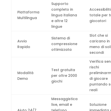
Supporto
completo in
Accessibilit
Piattaforma
lingua italiana
totale per tu
Multilingua
e altre 12
giocatori
lingue
Slot che si
Sistema di
Avvio
caricano in
compressione
Rapido
meno di soli
ottimizzata
secondi
Verifica se
rischi
Test gratuita
Modalità
preliminar
per oltre 2000
Demo
di giocare
giochi
puntando s
reali
Messaggistica
live, email e
Soluzione
Aiuto 24/7
telefono
immediata 