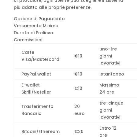
criptovalute, ogni utente può scegliere il sistema
più adatto alle proprie preferenze.
Opzione di Pagamento
Versamento Minimo
Durata di Prelievo
Commissioni
uno-tre
Carte
€10
giorni
Visa/Mastercard
lavorativi
PayPal wallet
€10
Istantaneo
E-wallet
Massimo
€10
Skrill/Neteller
24 ore
tre-cinque
Trasferimento
20
giorni
Bancario
euro
lavorativi
Entro 12
Bitcoin/Ethereum
€20
ore