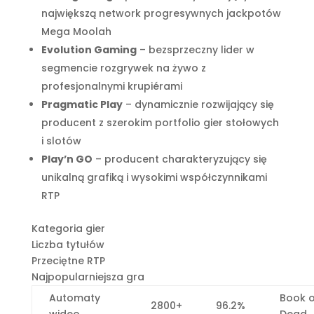
największą network progresywnych jackpotów
Mega Moolah
Evolution Gaming
– bezsprzeczny lider w
segmencie rozgrywek na żywo z
profesjonalnymi krupiérami
Pragmatic Play
– dynamicznie rozwijający się
producent z szerokim portfolio gier stołowych
i slotów
Play’n GO
– producent charakteryzujący się
unikalną grafiką i wysokimi współczynnikami
RTP
Kategoria gier
Liczba tytułów
Przeciętne RTP
Najpopularniejsza gra
Automaty
Book o
2800+
96.2%
wideo
Dead