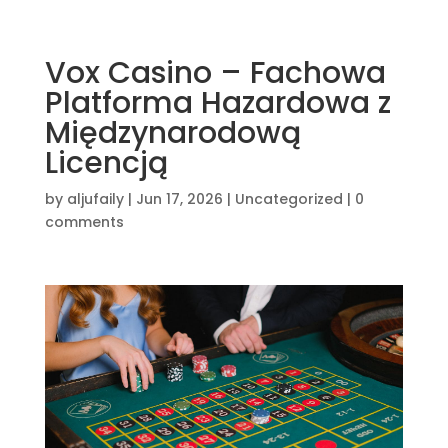
Vox Casino – Fachowa
Platforma Hazardowa z
Międzynarodową
Licencją
by
aljufaily
|
Jun 17, 2026
|
Uncategorized
|
0
comments