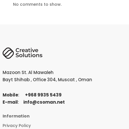
No comments to show.
Mazoon St. Al Mawaleh
Bayt
Shihab , Office 304, Muscat , Oman
Mobile
:
+
968 9935 5439
E-mail
:
info@csoman.net
Information
Privacy Policy