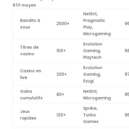
RTP moyen
NetEnt,
Bandits à
Pragmatic
2500+
9
sous
Play,
Microgaming
Evolution
Titres de
150+
Gaming,
9
casino
Playtech
Evolution
Casino en
200+
Gaming,
9
live
Ezugi
Gains
NetEnt,
80+
95
cumulatifs
Microgaming
Spribe,
Jeux
120+
Turbo
9
rapides
Games