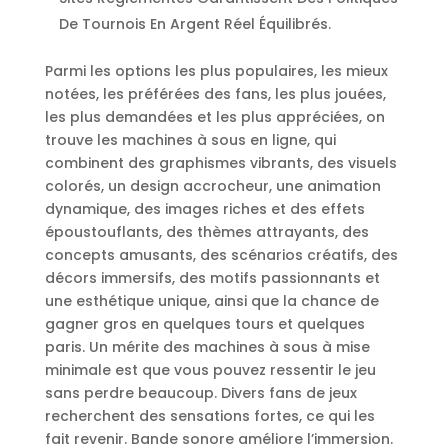
De Tournois En Argent Réel Équilibrés.
Parmi les options les plus populaires, les mieux
notées, les préférées des fans, les plus jouées,
les plus demandées et les plus appréciées, on
trouve les machines à sous en ligne, qui
combinent des graphismes vibrants, des visuels
colorés, un design accrocheur, une animation
dynamique, des images riches et des effets
époustouflants, des thèmes attrayants, des
concepts amusants, des scénarios créatifs, des
décors immersifs, des motifs passionnants et
une esthétique unique, ainsi que la chance de
gagner gros en quelques tours et quelques
paris. Un mérite des machines à sous à mise
minimale est que vous pouvez ressentir le jeu
sans perdre beaucoup. Divers fans de jeux
recherchent des sensations fortes, ce qui les
fait revenir. Bande sonore améliore l’immersion.