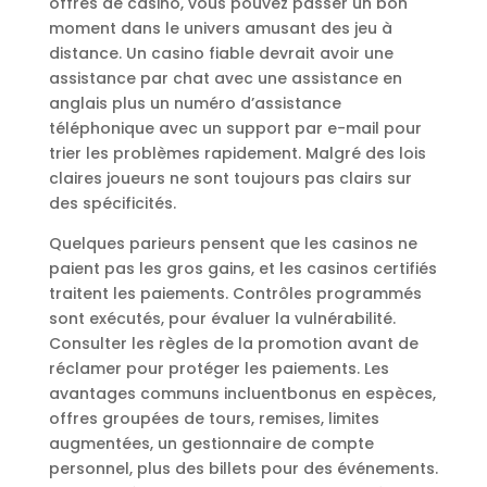
offres de casino, vous pouvez passer un bon
moment dans le univers amusant des jeu à
distance. Un casino fiable devrait avoir une
assistance par chat avec une assistance en
anglais plus un numéro d’assistance
téléphonique avec un support par e-mail pour
trier les problèmes rapidement. Malgré des lois
claires joueurs ne sont toujours pas clairs sur
des spécificités.
Quelques parieurs pensent que les casinos ne
paient pas les gros gains, et les casinos certifiés
traitent les paiements. Contrôles programmés
sont exécutés, pour évaluer la vulnérabilité.
Consulter les règles de la promotion avant de
réclamer pour protéger les paiements. Les
avantages communs incluentbonus en espèces,
offres groupées de tours, remises, limites
augmentées, un gestionnaire de compte
personnel, plus des billets pour des événements.