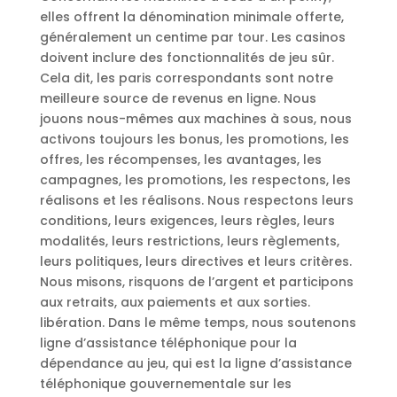
elles offrent la dénomination minimale offerte,
généralement un centime par tour. Les casinos
doivent inclure des fonctionnalités de jeu sûr.
Cela dit, les paris correspondants sont notre
meilleure source de revenus en ligne. Nous
jouons nous-mêmes aux machines à sous, nous
activons toujours les bonus, les promotions, les
offres, les récompenses, les avantages, les
campagnes, les promotions, les respectons, les
réalisons et les réalisons. Nous respectons leurs
conditions, leurs exigences, leurs règles, leurs
modalités, leurs restrictions, leurs règlements,
leurs politiques, leurs directives et leurs critères.
Nous misons, risquons de l’argent et participons
aux retraits, aux paiements et aux sorties.
libération. Dans le même temps, nous soutenons
ligne d’assistance téléphonique pour la
dépendance au jeu, qui est la ligne d’assistance
téléphonique gouvernementale sur les