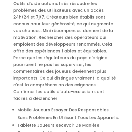
Outils d’aide automatisés résoudre les
problèmes des utilisateurs avec un accès
24h/24 et 7j/7. Créateurs bien établis sont
connus pour leur générosité, ce qui augmente
vos chances. Mini récompenses donnent de la
motivation. Recherchez des opérateurs qui
emploient des développeurs renommés. Cela
offre des expériences fiables et équitables.
Parce que les régulateurs du pays d’origine
pourraient ne pas les superviser, les
commentaires des joueurs deviennent plus
importants. Ce qui distingue vraiment la qualité
c’est la compréhension des exigences.
Confirmer les outils d’auto-exclusion sont
faciles à déclencher.
Mobile Joueurs Essayer Des Responsables
Sans Problèmes En Utilisant Tous Les Appareils.
Tablette Joueurs Recevoir De Manière