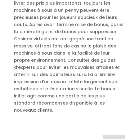
livrer des prix plus importants, toujours les
machines à sous à un penny peuvent être
précieuses pour les joueurs soucieux de leurs
coûts. Après avoir terminé mise de bonus, parier
la entièreté gains de bonus pour suppression.
Casinos virtuels ont ont gagné une traction
massive, offrant fans de casino le plaisir des
machines à sous dans le la facilité de leur
propre environnement. Consulter des guides
d’experts pour éviter les mauvaises affaires et
atterrir sur des opérateurs sûrs. La première
impression d’un casino reflète largement son
esthétique et présentation visuelle. Le bonus
initial agit comme une partie de les plus
standard récompenses disponible à les
nouveaux clients.