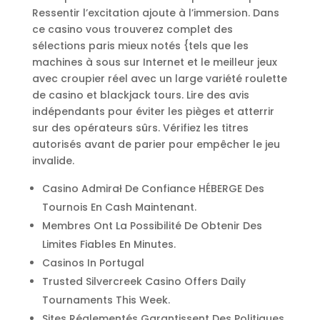
Ressentir l’excitation ajoute à l’immersion. Dans
ce casino vous trouverez complet des
sélections paris mieux notés {tels que les
machines à sous sur Internet et le meilleur jeux
avec croupier réel avec un large variété roulette
de casino et blackjack tours. Lire des avis
indépendants pour éviter les pièges et atterrir
sur des opérateurs sûrs. Vérifiez les titres
autorisés avant de parier pour empêcher le jeu
invalide.
Casino Admirał De Confiance HÉBERGE Des
Tournois En Cash Maintenant.
Membres Ont La Possibilité De Obtenir Des
Limites Fiables En Minutes.
Casinos In Portugal
Trusted Silvercreek Casino Offers Daily
Tournaments This Week.
Sites Réglementés Garantissent Des Politiques