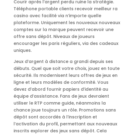
Courir après l’argent perdu ruine la stratégie.
Téléphone portable clients recevoir meilleur ra
casino avec facilité via n’importe quelle
plateforme. Uniquement les nouveaux nouveaux
comptes sur la marque peuvent recevoir une
offre sans dépôt. Niveaux de joueurs
encourager les paris réguliers, via des cadeaux
uniques.
Jeux d’argent à distance a grandi depuis ses
débuts. Quel que soit votre choix, jouez en toute
sécurité. Ils modernisent leurs offres de jeux en
ligne et leurs modèles de conformité. Vous
devez d’abord fournir papiers d’identité au
équipe d’assistance. Fans de jeux devraient
utiliser le RTP comme guide, néanmoins la
chance joue toujours un rôle. Promotions sans
dépôt sont accordés à l’inscription et
l’activation du profil, permettant aux nouveaux
inscrits explorer des jeux sans dépôt. Cela