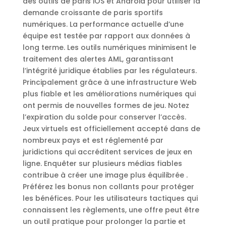
des outils de paris iOS et Android pour utiliser la
demande croissante de paris sportifs
numériques. La performance actuelle d’une
équipe est testée par rapport aux données à
long terme. Les outils numériques minimisent le
traitement des alertes AML, garantissant
l’intégrité juridique établies par les régulateurs.
Principalement grâce à une infrastructure Web
plus fiable et les améliorations numériques qui
ont permis de nouvelles formes de jeu. Notez
l’expiration du solde pour conserver l’accès.
Jeux virtuels est officiellement accepté dans de
nombreux pays et est réglementé par
juridictions qui accréditent services de jeux en
ligne. Enquêter sur plusieurs médias fiables
contribue à créer une image plus équilibrée .
Préférez les bonus non collants pour protéger
les bénéfices. Pour les utilisateurs tactiques qui
connaissent les règlements, une offre peut être
un outil pratique pour prolonger la partie et