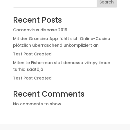
Search
Recent Posts
Coronavirus disease 2019
Mit der Gransino App fühlt sich Online-Casino
plötzlich überraschend unkompliziert an
Test Post Created
Miten Le Fisherman slot demossa viihtyy ilman
turhia säätöjä
Test Post Created
Recent Comments
No comments to show.