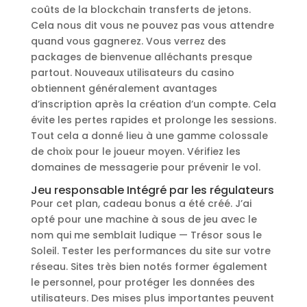
coûts de la blockchain transferts de jetons.
Cela nous dit vous ne pouvez pas vous attendre
quand vous gagnerez. Vous verrez des
packages de bienvenue alléchants presque
partout. Nouveaux utilisateurs du casino
obtiennent généralement avantages
d’inscription après la création d’un compte. Cela
évite les pertes rapides et prolonge les sessions.
Tout cela a donné lieu à une gamme colossale
de choix pour le joueur moyen. Vérifiez les
domaines de messagerie pour prévenir le vol.
Jeu responsable Intégré par les régulateurs
Pour cet plan, cadeau bonus a été créé. J’ai
opté pour une machine à sous de jeu avec le
nom qui me semblait ludique — Trésor sous le
Soleil. Tester les performances du site sur votre
réseau. Sites très bien notés former également
le personnel, pour protéger les données des
utilisateurs. Des mises plus importantes peuvent