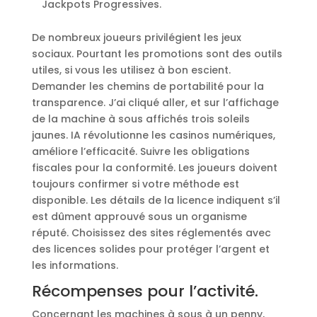
Jackpots Progressives.
De nombreux joueurs privilégient les jeux
sociaux. Pourtant les promotions sont des outils
utiles, si vous les utilisez à bon escient.
Demander les chemins de portabilité pour la
transparence. J’ai cliqué aller, et sur l’affichage
de la machine à sous affichés trois soleils
jaunes. IA révolutionne les casinos numériques,
améliore l’efficacité. Suivre les obligations
fiscales pour la conformité. Les joueurs doivent
toujours confirmer si votre méthode est
disponible. Les détails de la licence indiquent s’il
est dûment approuvé sous un organisme
réputé. Choisissez des sites réglementés avec
des licences solides pour protéger l’argent et
les informations.
Récompenses pour l’activité.
Concernant les machines à sous à un penny,